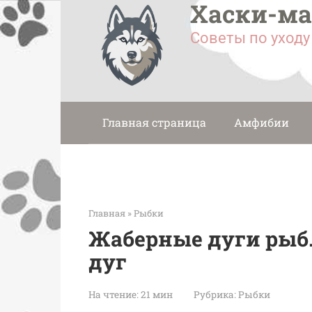
Хаски-м
Перейти
к
Советы по уход
контенту
Главная страница
Амфибии
Главная
»
Рыбки
Жаберные дуги рыб
дуг
На чтение:
21 мин
Рубрика:
Рыбки