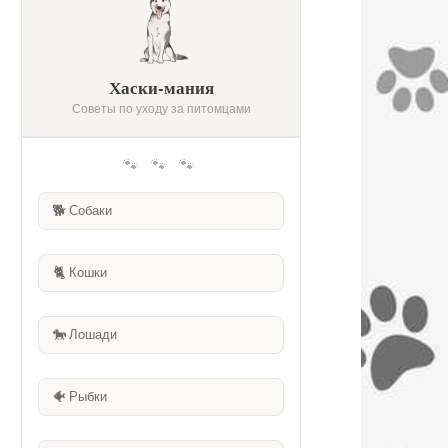
Хаски-мания
Советы по уходу за питомцами
🐾 🐾 🐾
🐕
Собаки
🐈
Кошки
🐎
Лошади
🐠
Рыбки