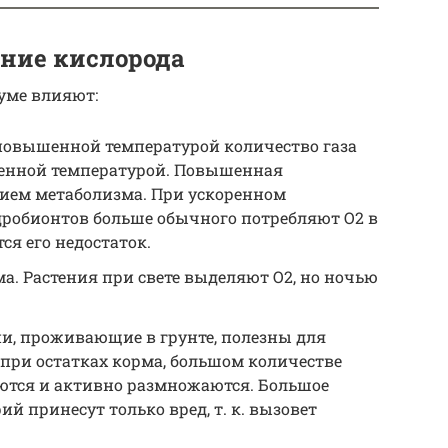
ание кислорода
уме влияют:
 повышенной температурой количество газа
женной температурой. Повышенная
нием метаболизма. При ускоренном
робионтов больше обычного потребляют О2 в
ся его недостаток.
. Растения при свете выделяют О2, но ночью
ии, проживающие в грунте, полезны для
при остатках корма, большом количестве
уются и активно размножаются. Большое
й принесут только вред, т. к. вызовет