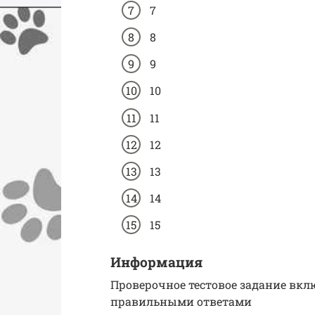
7
8
9
10
11
12
13
14
15
Информация
Проверочное тестовое задание вкл
правильными ответами