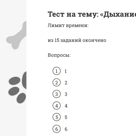
Тест на тему: «Дыхани
Лимит времени:
из 15 заданий окончено
Вопросы:
1
2
3
4
5
6