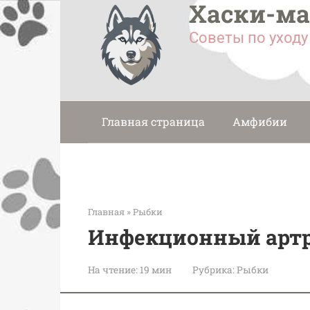
Хаски-м
Перейти
к
Советы по уход
контенту
Главная страница
Амфибии
Главная
»
Рыбки
Инфекционный арт
На чтение:
19 мин
Рубрика:
Рыбки