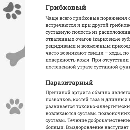
Грибковый
Чаще всего грибковые поражения с
встречаются и при другой грибко
суставную полость из расположенн
отдаленных очагов (кариозные зубы
рецидивами и возможным присоед
часто возникают свищи – ходы, по
поверхность кожи. При отсутствии
постепенной утрате суставной фун
Паразитарный
Причиной артрита обычно являетс
позвонков, костей таза и длинных 
развивается токсико-аллергически
вовлекаются суставы позвоночника
суставы. Течение доброкачествен
болями. Выздоровление наступает