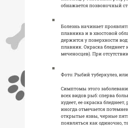
обнажается позвоночный сто
Болезнь начинает проявлять
плавника и в хвостовой обл
держится у поверхности вод
плавник. Окраска бледнеет 
меченосцев). При отсутстви
Фото: Рыбий туберкулез, ил
Симптомы этого заболевани
всех видов рыб: сперва боль
худеет, ее окраска бледнеет
иногда отмечается потемнен
открытые язвы, черные пят
появляться как одиночно, т