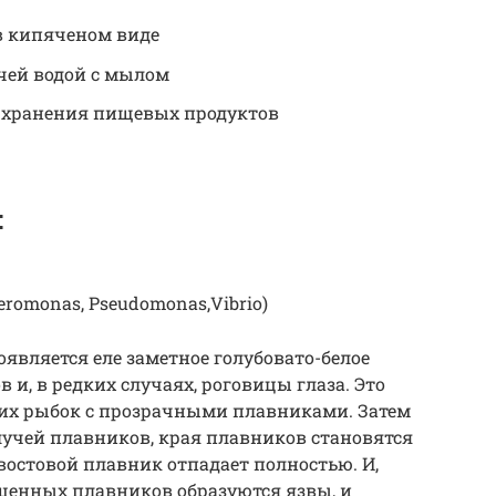
в кипяченом виде
чей водой с мылом
 хранения пищевых продуктов
:
romonas, Pseudomonas,Vibrio)
оявляется еле заметное голубовато-белое
и, в редких случаях, роговицы глаза. Это
ких рыбок с прозрачными плавниками. Затем
учей плавников, края плавников становятся
остовой плавник отпадает полностью. И,
ушенных плавников образуются язвы, и