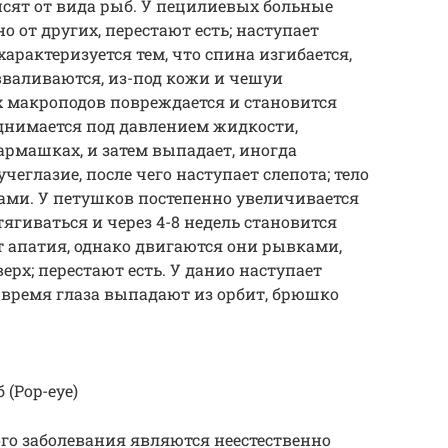
сят от вида рыб. У пецилиевых больные
 от других, перестают есть; наступает
арактеризуется тем, что спина изгибается,
вваливаются, из-под кожи и чешуи
х макроподов повреждается и становится
днимается под давлением жидкости,
рмашках, и затем выпадает, иногда
чеглазие, после чего наступает слепота; тело
ми. У петушков постепенно увеличивается
ягиваться и через 4-8 недель становится
т апатия, однако двигаются они рывками,
ерх; перестают есть. У данио наступает
о время глаза выпадают из орбит, брюшко
(Pop-eye)
о заболевания являются неестественно