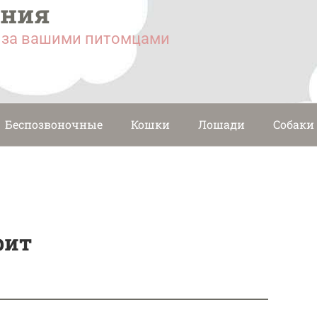
ания
у за вашими питомцами
Беспозвоночные
Кошки
Лошади
Собаки
рит