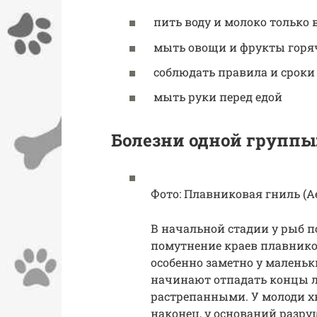
пить воду и молоко только 
мыть овощи и фрукты горя
соблюдать правила и сроки
мыть руки перед едой
Болезни одной группы
Фото: Плавниковая гниль (Ae
В начальной стадии у рыб п
помутнение краев плавников 
особенно заметно у малень
начинают отпадать концы л
растрепанными. У молоди хв
наконец, у оснований разр