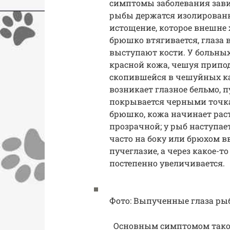
симптомы заболевания зави
рыбы держатся изолированно
истощение, которое внешне х
брюшко втягивается, глаза 
выступают кости. У больны
красной кожа, чешуя припо
скопившейся в чешуйных ка
возникает глазное бельмо, пу
покрывается черными точка
брюшко, кожа начинает раст
прозрачной; у рыб наступае
часто на боку или брюхом вв
пучеглазие, а через какое-т
постепенно увеличивается.
Фото: Выпученные глаза рыб 
Основным симптомом таког