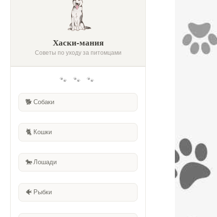
Хаски-мания
Советы по уходу за питомцами
🐾 🐾 🐾
🐕
Собаки
🐈
Кошки
🐎
Лошади
🐠
Рыбки