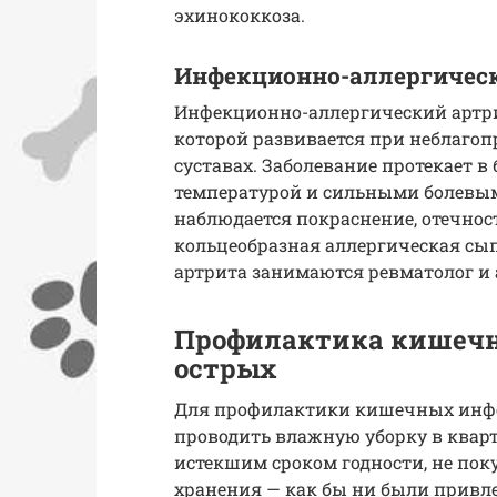
эхинококкоза.
Инфекционно-аллергичес
Инфекционно-аллергический артрит
которой развивается при неблаго
суставах. Заболевание протекает в
температурой и сильными болевы
наблюдается покраснение, отечнос
кольцеобразная аллергическая сы
артрита занимаются ревматолог и 
Профилактика кишечн
острых
Для профилактики кишечных инфе
проводить влажную уборку в квар
истекшим сроком годности, не пок
хранения — как бы ни были привле