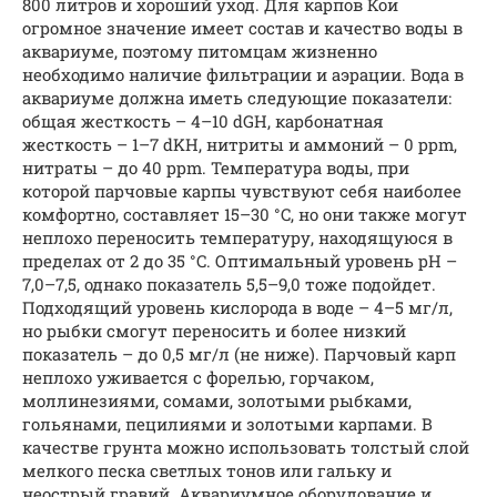
800 литров и хороший уход. Для карпов Кои
огромное значение имеет состав и качество воды в
аквариуме, поэтому питомцам жизненно
необходимо наличие фильтрации и аэрации. Вода в
аквариуме должна иметь следующие показатели:
общая жесткость – 4–10 dGH, карбонатная
жесткость – 1–7 dKH, нитриты и аммоний – 0 ppm,
нитраты – до 40 ppm. Температура воды, при
которой парчовые карпы чувствуют себя наиболее
комфортно, составляет 15–30 °C, но они также могут
неплохо переносить температуру, находящуюся в
пределах от 2 до 35 °C. Оптимальный уровень pH –
7,0–7,5, однако показатель 5,5–9,0 тоже подойдет.
Подходящий уровень кислорода в воде – 4–5 мг/л,
но рыбки смогут переносить и более низкий
показатель – до 0,5 мг/л (не ниже). Парчовый карп
неплохо уживается с форелью, горчаком,
моллинезиями, сомами, золотыми рыбками,
гольянами, пецилиями и золотыми карпами. В
качестве грунта можно использовать толстый слой
мелкого песка светлых тонов или гальку и
неострый гравий. Аквариумное оборудование и