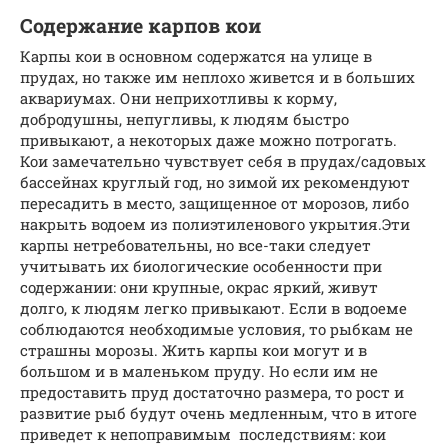
Содержание карпов кои
Карпы кои в основном содержатся на улице в
прудах, но также им неплохо живется и в больших
аквариумах. Они неприхотливы к корму,
добродушны, непугливы, к людям быстро
привыкают, а некоторых даже можно потрогать.
Кои замечательно чувствует себя в прудах/садовых
бассейнах круглый год, но зимой их рекомендуют
пересадить в место, защищенное от морозов, либо
накрыть водоем из полиэтиленового укрытия.Эти
карпы нетребовательны, но все-таки следует
учитывать их биологические особенности при
содержании: они крупные, окрас яркий, живут
долго, к людям легко привыкают. Если в водоеме
соблюдаются необходимые условия, то рыбкам не
страшны морозы. Жить карпы кои могут и в
большом и в маленьком пруду. Но если им не
предоставить пруд достаточно размера, то рост и
развитие рыб будут очень медленным, что в итоге
приведет к непоправимым последствиям: кои