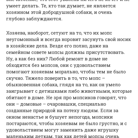
умеет делать. Те, кто так думает, не является
хозяином этой добродушной собаки, и очень
глубоко заблуждаются.
Хозяева, наоборот, сетуют на то, что их мопс
неугомонный и всегда норовит засунуть свой носик
в хозяйские дела. Везде его полно, даже на
семейном совете мопсы должны присутствовать.
Ну, а как без них? Любой ремонт в доме не
обходится без мопсов, они с удовольствием
помогают хозяевам морально, чтобы тем не было
скучно. Тяжело поверить в то, что мопс –
обыкновенная собака, глядя на то, как он умело
заигрывает с детишками либо животными, которые
обитают в доме. Не зря про мопсиков говорят, что
они – домовые – очаровашки, специально
созданные природой на потеху людям. Если за
окном ненастье и бушует непогода, мопсики
постараются, чтобы хозяевам не было грустно, и с
удовольствием могут заменить даже игрушку
маленьким деткам, так как детей мопсы очень