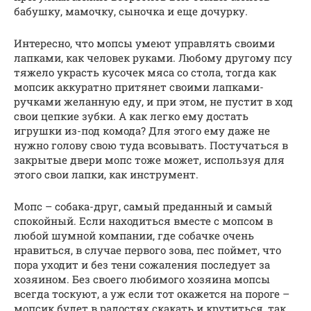
бабушку, мамочку, сыночка и еще дочурку.
Интересно, что мопсы умеют управлять своими
лапками, как человек руками. Любому другому псу
тяжело украсть кусочек мяса со стола, тогда как
мопсик аккуратно притянет своими лапками-
ручками желанную еду, и при этом, не пустит в ход
свои цепкие зубки. А как легко ему достать
игрушки из-под комода? Для этого ему даже не
нужно голову свою туда всовывать. Постучаться в
закрытые двери мопс тоже может, используя для
этого свои лапки, как инструмент.
Мопс – собака-друг, самый преданный и самый
спокойный. Если находиться вместе с мопсом в
любой шумной компании, где собачке очень
нравиться, в случае первого зова, пес поймет, что
пора уходит и без тени сожаления последует за
хозяином. Без своего любимого хозяина мопсы
всегда тоскуют, а уж если тот окажется на пороге –
мопсик будет в радостях скакать и крутиться, так