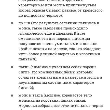
характерным для мопса приплюснутым
носом, окрасы бывают разные, от кремового
до полностью чёрного);
ло-ши (это результат селекции пекинеса и
мопса, такое смешение происходило
исторически, ещё в Древнем Китае
смешивали эти две породы, питомцы
получаются очень умильными и внешне
крайне похожи на мопсов, только обладают
чуть более длинной шерстью и короткими
лапками);
пагль (симбиоз с участием собак породы
бигль, это компактный пёсик, который
обладает компактными размерами мопса и
неунывающим охотничьим характером
биглей);
мопс и такса (мощное, коренастое тело
мопсика на коротких лапках таксы,
мордочка собрала все отличительные черты