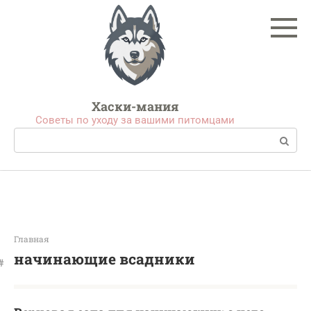
Перейти
к
контенту
Хаски-мания
Советы по уходу за вашими питомцами
Поиск:
Главная
начинающие всадники