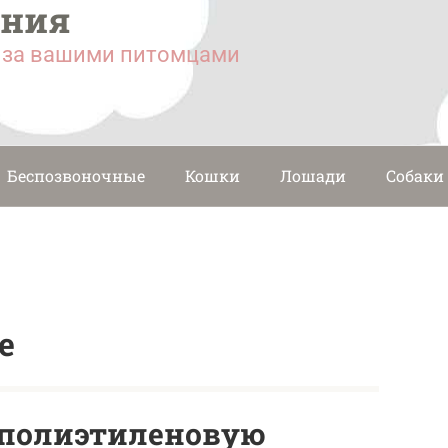
ания
у за вашими питомцами
Беспозвоночные
Кошки
Лошади
Собаки
е
 полиэтиленовую