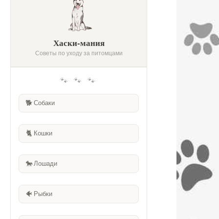
Хаски-мания
Советы по уходу за питомцами
🐾 🐾 🐾
🐕
Собаки
🐈
Кошки
🐎
Лошади
🐠
Рыбки