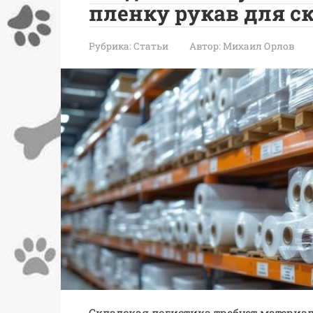
пленку рукав для с
Рубрика:
Статьи
Автор:
Михаил Орлов
Складская логистика требует материал