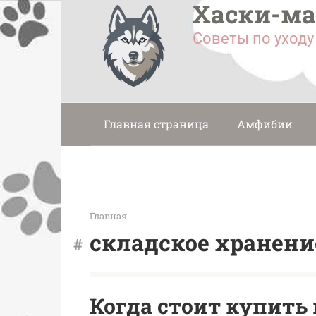
Хаски-м
Перейти
к
Советы по уход
контенту
Главная страница
Амфибии
Главная
складское хранени
Когда стоит купить