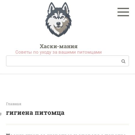
Перейти
к
контенту
Хаски-мания
Советы по уходу за вашими питомцами
Поиск:
Главная
гигиена питомца