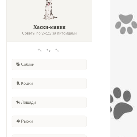
Хаски-мания
Советы по уходу за питомцами
🐾 🐾 🐾
🐕
Собаки
🐈
Кошки
🐎
Лошади
🐠
Рыбки