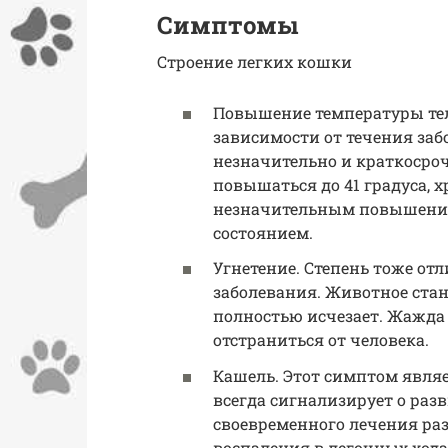
Симптомы
Строение легких кошки
Повышение температуры тел
зависимости от течения заб
незначительно и краткосроч
повышаться до 41 градуса, 
незначительным повышение
состоянием.
Угнетение. Степень тоже от
заболевания. Животное ста
полностью исчезает. Жажда с
отстраниться от человека.
Кашель. Этот симптом являе
всегда сигнализирует о раз
своевременного лечения ра
воспаления в легочных хода