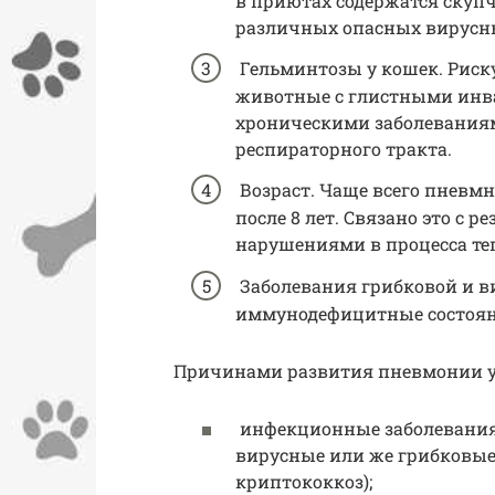
в приютах содержатся скупч
различных опасных вирусн
Гельминтозы у кошек. Риск
животные с глистными инва
хроническими заболеваниям
респираторного тракта.
Возраст. Чаще всего пневмн
после 8 лет. Связано это с
нарушениями в процесса те
Заболевания грибковой и ви
иммунодефицитные состоян
Причинами развития пневмонии у
инфекционные заболевания 
вирусные или же грибковые 
криптококкоз);