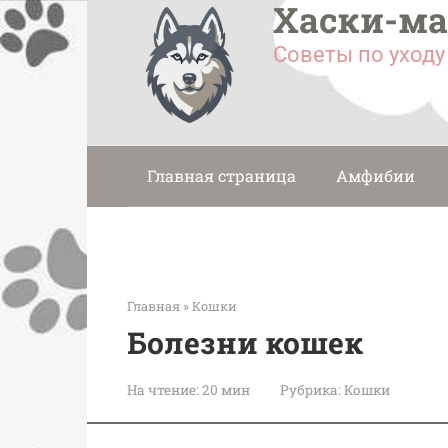
Хаски-м
Перейти
к
Советы по уход
контенту
Главная страница
Амфибии
Главная
»
Кошки
Болезни кошек
На чтение:
20 мин
Рубрика:
Кошки