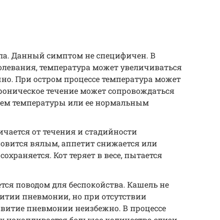
а. Данный симптом не специфичен. В
олевания, температура может увеличиваться
но. При остром процессе температура может
хроническое течение может сопровождаться
м температуры или ее нормальным
личается от течения и стадийности
новится вялым, аппетит снижается или
охраняется. Кот теряет в весе, пытается
тся поводом для беспокойства. Кашель не
витии пневмонии, но при отсутствии
звитие пневмонии неизбежно. В процессе
х накапливается большое количество слизи,