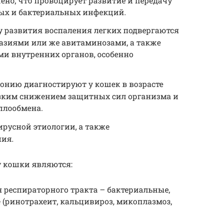
ено, что провоцирует развитие и передачу
ых и бактериальных инфекций.
у развития воспаления легких подвергаются
зиями или же авитаминозами, а также
и внутренних органов, особенно
онию диагностируют у кошек в возрасте
 резким снижением защитных сил организма и
плообмена.
русной этиологии, а также
ия.
 кошки являются:
респираторного тракта – бактериальные,
(ринотрахеит, кальцивироз, микоплазмоз,