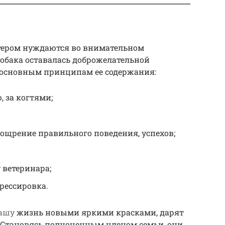
тером нуждаются во внимательном
собака оставалась доброжелательной
 основным принципам ее содержания:
, за когтями;
оощрение правильного поведения, успехов;
 ветеринара;
рессировка.
ашу
жизнь новыми яркими красками, дарят
 Становясь полноценным членом семьи, они