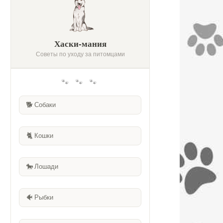
Хаски-мания
Советы по уходу за питомцами
🐾 🐾 🐾
🐕
Собаки
🐈
Кошки
🐎
Лошади
🐠
Рыбки