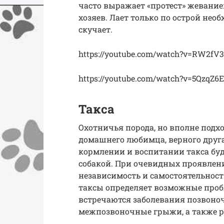
часто выражает «протест» жевание
хозяев. Лает только по острой нео
скучает.
https://youtube.com/watch?v=RW2fV
https://youtube.com/watch?v=5QzqZ6
Такса
Охотничья порода, но вполне подхо
домашнего любимца, верного друга
кормлении и воспитании такса буд
собакой. При очевидных проявлени
независимость и самостоятельност
таксы определяет возможные пробл
встречаются заболевания позвоно
межпозвоночные грыжи, а также 