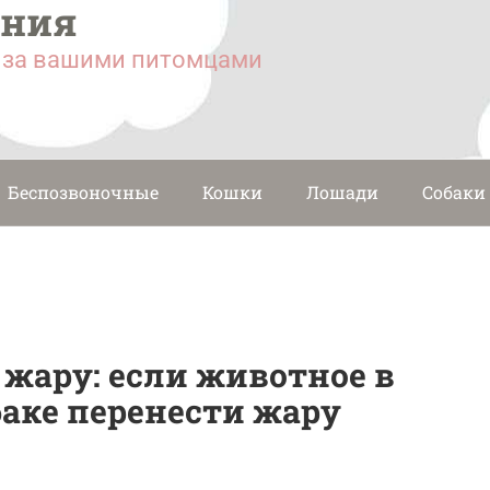
ания
у за вашими питомцами
Беспозвоночные
Кошки
Лошади
Собаки
 жару: если животное в
баке перенести жару