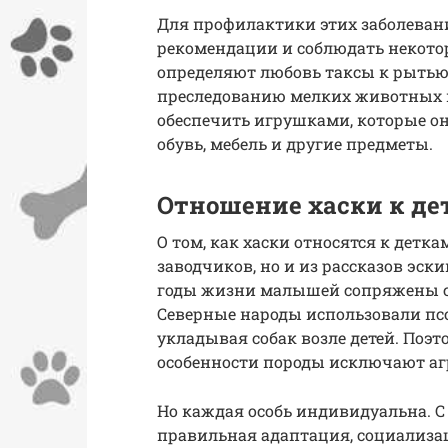
Для профилактики этих заболеван
рекомендации и соблюдать некот
определяют любовь таксы к рытью
преследованию мелких животных и 
обеспечить игрушками, которые он
обувь, мебель и другие предметы.
Отношение хаски к де
О том, как хаски относятся к детк
заводчиков, но и из рассказов эск
годы жизни малышей сопряжены с 
Северные народы использовали псо
укладывая собак возле детей. Поэт
особенности породы исключают аг
Но каждая особь индивидуальна. 
правильная адаптация, социализац