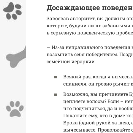
Досаждающее поведен
Завоевав авторитет, вы должны ов
которые, будучи лишь забавными 
в серьезную поведенческую пробле
— Из-за неправильного поведения
возомнить себя победителем. Поздн
семейной иерархии.
Всякий раз, когда я вычесы
спаниеля, он грозно рычит и
Возможно, вы причиняете Бр
цепляете волосы? Если – нет
что подчиняться, да и вооб
Покажите ему, кто в доме х
Брока (одной рукой за шею, 
вычесываете. Продолжайте с