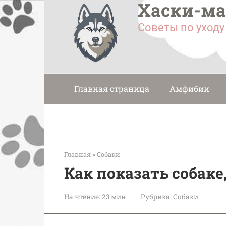
Хаски-м
Перейти
к
Советы по уход
контенту
Главная страница
Амфибии
Главная
»
Собаки
Как показать собаке
На чтение:
23 мин
Рубрика:
Собаки