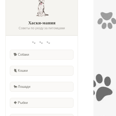
Хаски-мания
Советы по уходу за питомцами
🐾 🐾 🐾
🐕
Собаки
🐈
Кошки
🐎
Лошади
🐠
Рыбки