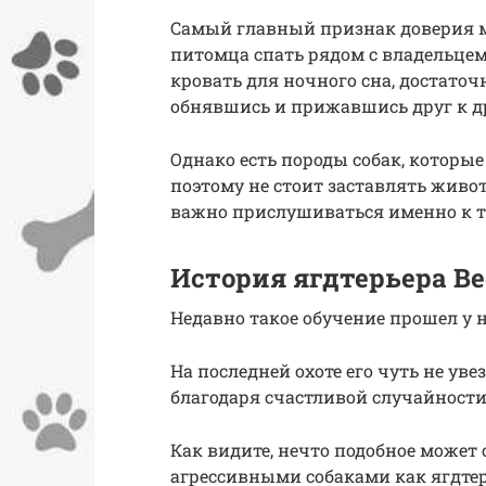
Самый главный признак доверия м
питомца спать рядом с владельцем. 
кровать для ночного сна, достаточ
обнявшись и прижавшись друг к д
Однако есть породы собак, которы
поэтому не стоит заставлять животн
важно прислушиваться именно к то
История ягдтерьера Ве
Недавно такое обучение прошел у н
На последней охоте его чуть не ув
благодаря счастливой случайности
Как видите, нечто подобное може
агрессивными собаками как ягдте