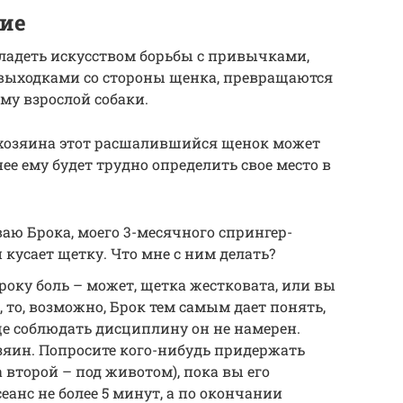
ие
ладеть искусством борьбы с привычками,
выходками со стороны щенка, превращаются
му взрослой собаки.
 хозяина этот расшалившийся щенок может
ее ему будет трудно определить свое место в
ваю Брока, моего 3-месячного спрингер-
 кусает щетку. Что мне с ним делать?
оку боль – может, щетка жестковата, или вы
, то, возможно, Брок тем самым дает понять,
ще соблюдать дисциплину он не намерен.
озяин. Попросите кого-нибудь придержать
а второй – под животом), пока вы его
еанс не более 5 минут, а по окончании