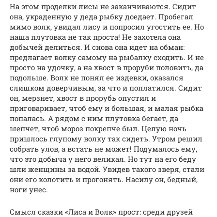
На этом проделки лисы не заканчиваются. Сидит
она, украденную у деда рыбку доедает. Пробегал
мимо волк, увидал лису и попросил угостить ее. Но
наша плутовка не так проста! Не захотела она
добычей делиться. И снова она идет на обман:
предлагает волку самому на рыбалку сходить. И не
просто на удочку, а на хвост в проруби половить, да
подольше. Волк не понял ее издевки, оказался
слишком доверчивым, за что и поплатился. Сидит
он, мерзнет, хвост в прорубь опустил и
приговаривает, чтоб ему и большая, и малая рыбка
попалась. А рядом с ним плутовка бегает, да
шепчет, чтоб мороз покрепче был. Целую ночь
пришлось глупому волку так сидеть. Утром решил
собрать улов, а встать не может! Подумалось ему,
что это добыча у него великая. Но тут на его беду
шли женщины за водой. Увидев такого зверя, стали
они его колотить и прогонять. Насилу он, бедный,
ноги унес.
Смысл сказки «Лиса и Волк» прост: среди друзей