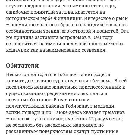
звучат предположения, что именно этот зверь,
ошибочно принятый за льва, красуется на
историческом гербе Финляндии. Интересное о рыси
– популярность этого образа в геральдике связана с
особенностями зрения, его остротой и полнотой. Эта
же причина заставила астрономов в 1690 году
остановиться на имени представителя семейства
кошачьих как на наименовании созвездия.
Обитатели
Несмотря на то, что в Гоби почти нет воды, а
климат достаточно суров, пустыня обитаема. В ней
поселилось немало животных, приспособленных к
существованию среди каменистых плато и
песчаных барханов. В пустынных и
полупустынных районах Гоби живут медведи,
волки, лошади и пр. Также здесь хватает грызунов
— полевок, тушканчиков, сусликов. И, разумеется,
не обошлось без насекомых, например, по
раскаленным поверхностям скачут пустынные