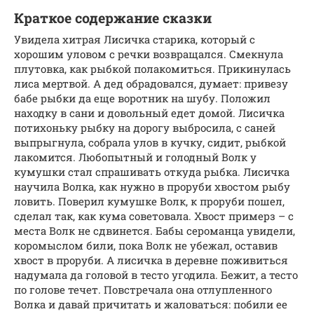
Краткое содержание сказки
Увидела хитрая Лисичка старика, который с
хорошим уловом с речки возвращался. Смекнула
плутовка, как рыбкой полакомиться. Прикинулась
лиса мертвой. А дед обрадовался, думает: привезу
бабе рыбки да еще воротник на шубу. Положил
находку в сани и довольный едет домой. Лисичка
потихоньку рыбку на дорогу выбросила, с саней
выпрыгнула, собрала улов в кучку, сидит, рыбкой
лакомится. Любопытный и голодный Волк у
кумушки стал спрашивать откуда рыбка. Лисичка
научила Волка, как нужно в проруби хвостом рыбу
ловить. Поверил кумушке Волк, к проруби пошел,
сделал так, как кума советовала. Хвост примерз – с
места Волк не сдвинется. Бабы сероманца увидели,
коромыслом били, пока Волк не убежал, оставив
хвост в проруби. А лисичка в деревне поживиться
надумала да головой в тесто угодила. Бежит, а тесто
по голове течет. Повстречала она отлупленного
Волка и давай причитать и жаловаться: побили ее