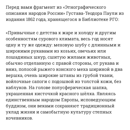
Перед вами фрагмент из «Этнографического
описания народов России» Густава-Теодора Паули из
издания 1862 года, хранящегося в Библиотеке РГО:
«Привычные с детства к жаре и холоду и другим
особенностям сурового климата, весь год носят
одну и ту же одежду: меховую шубу с длинными и
широкими рукавами из козьих, овечьих или
лошадиных шкур, сшитую жилами животных,
обычно отделанную с правой стороны, от рукава и
вниз, полосой рыжего конского меха шириной в два
вершка, очень широкие штаны из грубой ткани,
войлочные сапоги с подошвой из толстой кожи, без
каблуков. На голове полусферическая шапка,
украшенная кисточкой красного шёлка. Являясь
единственным народом Европы, исповедующим
буддизм, они веками сохраняют традиционный
уклад жизни и самобытную культуру степных
кочевников.