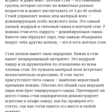
играют и даже воют. Волчья стая – это семейная
группа, которая состоит из животных разных
возрастов и может насчитывать от 3 до 40 особей.
Стаей управляет вожак или матерый волк –
доминирующая особь мужского пола. Это самый
умный, мудрый и сильный самец в волчьей стае. У
вожака стаи есть подруга – доминирующая самка.
Вместе они образуют пару, тем самым объединяя
вокруг себя других волков, – это и есть волчья стая.
Стая волков имеет свою иерархию. Вожак в стае
имеет непререкаемый авторитет. Это мудрый
лидер и он дружелюбен по отношению ко всем
членам стаи. Но чужаков матерый волк встречает
исключительно агрессивно. В стае часто
присутствует бета-самец – наиболее вероятный
преемник вожака. Обычно это общий сын ведущей
пары или брат лидирующего самца. Претендент на
место главы стаи периодически демонстрирует
агрессию к aльфа-самцу, как бы проверяя его
статус, так как готов занять его место в любой
момент.