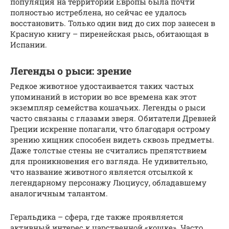
популяция на территории Европы была почти
полностью истреблена, но сейчас ее удалось
восстановить. Только один вид до сих пор занесен в
Красную книгу – пиренейская рысь, обитающая в
Испании.
Легенды о рыси: зрение
Редкое животное удостаивается таких частых
упоминаний в истории во все времена как этот
экземпляр семейства кошачьих. Легенды о рыси
часто связаны с глазами зверя. Обитатели Древней
Греции искренне полагали, что благодаря острому
зрению хищник способен видеть сквозь предметы.
Даже толстые стены не считались препятствием
для проникновения его взгляда. Не удивительно,
что название животного является отсылкой к
легендарному персонажу Люциусу, обладавшему
аналогичным талантом.
Геральдика – сфера, где также проявляется
активный интерес к царственной «кошке». Часто