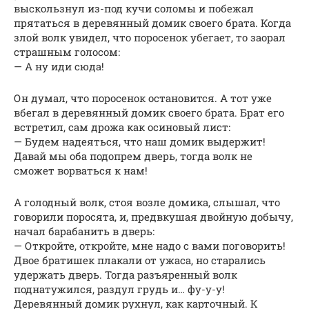
выскользнул из-под кучи соломы и побежал
прятаться в деревянный домик своего брата. Когда
злой волк увидел, что поросенок убегает, то заорал
страшным голосом:
— А ну иди сюда!
Он думал, что поросенок остановится. А тот уже
вбегал в деревянный домик своего брата. Брат его
встретил, сам дрожа как осиновый лист:
— Будем надеяться, что наш домик выдержит!
Давай мы оба подопрем дверь, тогда волк не
сможет ворваться к нам!
А голодный волк, стоя возле домика, слышал, что
говорили поросята, и, предвкушая двойную добычу,
начал барабанить в дверь:
— Откройте, откройте, мне надо с вами поговорить!
Двое братишек плакали от ужаса, но старались
удержать дверь. Тогда разъяренный волк
поднатужился, раздул грудь и… фу-у-у!
Деревянный домик рухнул, как карточный. К