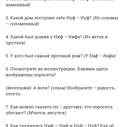
каменный)
3. Какой дом построил себе Нуф – Нуф?
(Из соломы
– соломенный)
4. Какой был домик у Ниф – Нифа?
(Из веток и
прутьев)
5. У кого был самый прочный дом?
(У Наф – Нафа)
6. Посмотрите на иллюстрацию. Какими здесь
изображены поросята?
(веселыми)
. А волк?
(злым)
Изобразите – радость,
злость.
7. Как можно сказать по – другому, что поросята
убегают?
(Мчатся, несутся)
.
8. Как трудились Ниф — Ниф и Нуф – Нуф? Как об