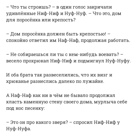
– Что ты строишь? – в один голос закричали
удивлённые Ниф-Ниф и Нуф-Нуф. – Что это, дом
для поросёнка или крепость?
– Дом поросёнка должен быть крепостью! –
спокойно ответил им Наф-Наф, продолжая работать.
– Не собираешься ли ты с кем-нибудь воевать? –
весело прохрюкал Ниф-Ниф и подмигнул Нуф-Нуфу.
И оба брата так развеселились, что их визг и
хрюканье разнеслись далеко по лужайке.
А Наф-Наф как ни в чём не бывало продолжал
класть каменную стену своего дома, мурлыча себе
под нос песенку:
– Это он про какого зверя? – спросил Ниф-Ниф у
Нуф-Нуфа.