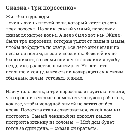
Сказка «Три поросенка»
Жил-был однажды…
…очень-очень плохой волк, который хотел съесть
трех поросят. Но один, самый умный, поросенок
оказался хитрее волка. А дело было вот как…Жили-
были три поросенка, которые ушли от папы и мамы,
чтобы побродить по свету. Все лето они бегали по
лесам да полям, играя и веселясь. Веселей их не
было никого, со всеми они легко заводили дружбу,
везде их с радостью принимали. Но вот лето
подошло к концу, и все стали возвращаться к своим
обычным делам, готовясь к зиме.
Наступила осень, и три поросенка с грустью поняли,
что прошли веселые времена и что нужно работать,
как все, чтобы холодной зимой не остаться без
крова. Поросята стали советоваться, какой дом им
построить. Самый ленивый из поросят решил
построить хижину из соломы. — Мой дом будет
готов за один день, — сказал он братьям.