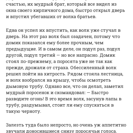
счастью, их мудрый брат, который все видел из
окна своего кирпичного дома, быстро открыл дверь
и впустил убегавших от волка братьев.
Едва он успел их впустить, как волк уже стучал в
дверь. На этот раз волк был озадачен, потому что
домик показался ему более прочным, чем
предыдущие. И в самом деле, он подул раз, подул
другой, подул третий — но все напрасно. Домик
стоял по-прежнему, а поросята уже не так как
прежде, дрожали от страха. Обессиленный волк
решил пойти на хитрость. Рядом стояла лестница,
и волк взобрался на крышу, чтобы осмотреть
дымовую трубу. Однако все, что он делал, заметил
мудрый поросенок и скомандовал: — Быстро
разводите огонь! В это время волк, засунув лапы в
трубу, раздумывал, стоит ли ему спускаться в
такую черноту.
Залезть туда было непросто, но очень уж аппетитно
звучали доносившиеся снизу поросячьи голоса.