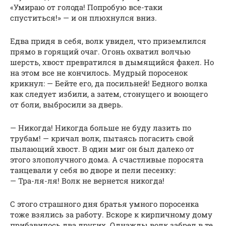
«Умираю от голода! Попробую все-таки
спуститься!» — и он плюхнулся вниз.
Едва придя в себя, волк увидел, что приземлился
прямо в горящий очаг. Огонь охватил волчью
шерсть, хвост превратился в дымящийся факел. Но
на этом все не кончилось. Мудрый поросенок
крикнул: — Бейте его, да посильней! Бедного волка
как следует избили, а затем, стонущего и воющего
от боли, выбросили за дверь.
— Никогда! Никогда больше не буду лазить по
трубам! — кричал волк, пытаясь погасить свой
пылающий хвост. В один миг он был далеко от
этого злополучного дома. А счастливые поросята
танцевали у себя во дворе и пели песенку:
— Тра-ля-ля! Волк не вернется никогда!
С этого страшного дня братья умного поросенка
тоже взялись за работу. Вскоре к кирпичному дому
прибавилось два других. Однажды волк забрел в те