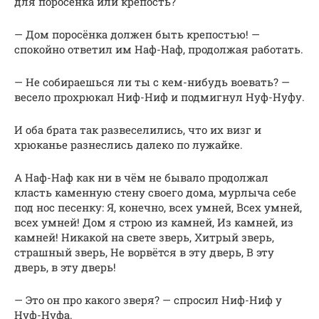
для поросёнка или крепость?
— Дом поросёнка должен быть крепостью! —
спокойно ответил им Наф-Наф, продолжая работать.
— Не собираешься ли ты с кем-нибудь воевать? —
весело прохрюкал Ниф-Ниф и подмигнул Нуф-Нуфу.
И оба брата так развеселились, что их визг и
хрюканье разнеслись далеко по лужайке.
А Наф-Наф как ни в чём не бывало продолжал
класть каменную стену своего дома, мурлыча себе
под нос песенку: Я, конечно, всех умней, Всех умней,
всех умней! Дом я строю из камней, Из камней, из
камней! Никакой на свете зверь, Хитрый зверь,
страшный зверь, Не ворвётся в эту дверь, В эту
дверь, в эту дверь!
— Это он про какого зверя? — спросил Ниф-Ниф у
Нуф-Нуфа.