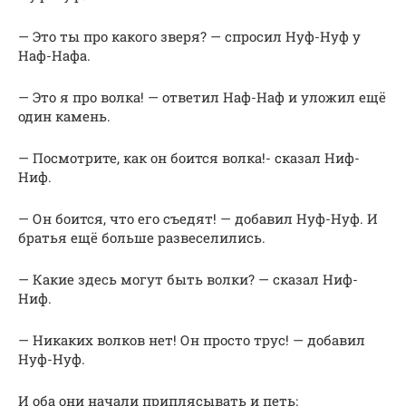
— Это ты про какого зверя? — спросил Нуф-Нуф у
Наф-Нафа.
— Это я про волка! — ответил Наф-Наф и уложил ещё
один камень.
— Посмотрите, как он боится волка!- сказал Ниф-
Ниф.
— Он боится, что его съедят! — добавил Нуф-Нуф. И
братья ещё больше развеселились.
— Какие здесь могут быть волки? — сказал Ниф-
Ниф.
— Никаких волков нет! Он просто трус! — добавил
Нуф-Нуф.
И оба они начали приплясывать и петь: