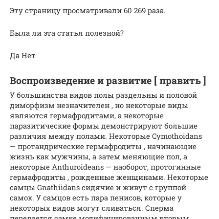
Эту страницу просматривали 60 269 раза.
Была ли эта статья полезной?
Да Нет
Воспроизведение и развитие [ править ]
У большинства видов полы раздельны и половой
диморфизм незначителен , но некоторые виды
являются гермафродитами, а некоторые
паразитические формы демонстрируют большие
различия между полами. Некоторые Cymothoidans
— протандрические гермафродиты , начинающие
жизнь как мужчины, а затем меняющие пол, а
некоторые Anthuroideans — наоборот, протогинные
гермафродиты , рожденные женщинами. Некоторые
самцы Gnathiidans сидячие и живут с группой
самок. У самцов есть пара пенисов, которые у
некоторых видов могут сливаться. Сперма
передается самке модифицированным вторым