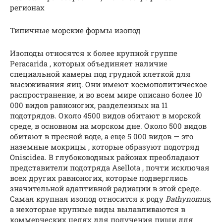
регионах
Типичные морские формы изопод
Изоподы относятся к более крупной группе
Peracarida , которых объединяет наличие
специальной камеры под грудной клеткой для
высиживания яиц. Они имеют космополитическое
распространение, и во всем мире описано более 10
000 видов равноногих, разделенных на 11
подотрядов. Около 4500 видов обитают в морской
среде, в основном на морском дне. Около 500 видов
обитают в пресной воде, а еще 5 000 видов — это
наземные мокрицы , которые образуют подотряд
Oniscidea. В глубоководных районах преобладают
представители подотряда Asellota , почти исключая
всех других равноногих, которые подверглись
значительной адаптивной радиации в этой среде.
Самая крупная изопод относится к роду
Bathynomus,
а некоторые крупные виды вылавливаются в
коммерческих целях для получения пищи для