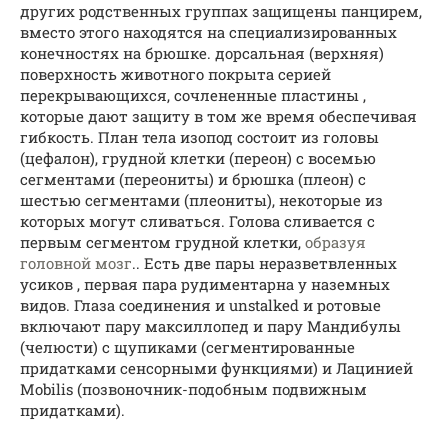
других родственных группах защищены панцирем,
вместо этого находятся на специализированных
конечностях на брюшке. дорсальная (верхняя)
поверхность животного покрыта серией
перекрывающихся, сочлененные пластины ,
которые дают защиту в том же время обеспечивая
гибкость. План тела изопод состоит из головы
(цефалон), грудной клетки (переон) с восемью
сегментами (переониты) и брюшка (плеон) с
шестью сегментами (плеониты), некоторые из
которых могут сливаться. Голова сливается с
первым сегментом грудной клетки,
образуя
головной мозг
.. Есть две пары неразветвленных
усиков , первая пара рудиментарна у наземных
видов. Глаза соединения и unstalked и ротовые
включают пару максиллопед и пару Мандибулы
(челюсти) с щупиками (сегментированные
придатками сенсорными функциями) и Лацинией
Mobilis (позвоночник-подобным подвижным
придатками).