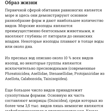
Образ жизни
Первичной сферой обитания равноногих является
море и здесь они демонстрируют основное
разнообразие форм и дают наибольшее количество
видов. Морские изоподы являются
преимущественно бентосными животными, и
населяют глубины от литорали до океанских
впадин. Некоторые изоподы плавают в толще воды
или около дна.
Из пресных вод описано около 10 % всех видов
изопод, но некоторые группы являются
исключительно пресноводными (современные
Phreatoicidea; Asellidae, Stenasellidae, Protojaniridae из
Asellota, Calabozoida, Tainisopidea).
Еще большее число видов принадлежит
сухопутным формам. Основную их часть
составляют мокрицы (Oniscidea), среди которых из
более чем 3,5 тыс. видов лишь немногие являются
амфибиотическими и вторичноводными. Кроме