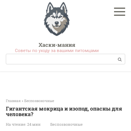
Перейти
к
контенту
Хаски-мания
Советы по уходу за вашими питомцами
Поиск:
Главная
»
Беспозвоночные
Гигантская мокрица и изопод, опасны для
человека?
На чтение:
24 мин
Беспозвоночные