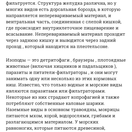
фильтруется. Структура желудка различна, но у
многих видов есть дорсальная борозда, в которую
направляется неперевариваемый материал, и
вентральная часть, соединенная с слепой кишкой,
где происходит внутриклеточное пищеварение и
всасывание. Неперевариваемый материал проходит
через заднюю кишку и выводится через задний
проход , который находится на плеотельсоне.
Изоподы — это детритофаги , браузеры , плотоядные
животные (включая хищников и падальщиков ),
паразиты и питатели-фильтраторы , и они могут
занимать одну или несколько из этих кормовых
ниш. Известно, что только водные и морские виды
являются паразитами или фильтраторами.
Некоторые из них страдают копрофагией и также
потребляют собственные каловые шарики.
Наземные виды в основном травоядны, мокрицы
питаются мхом, корой, водорослями, грибами и
разлагающимся материалом. У морских
равноногих, которые питаются древесиной,