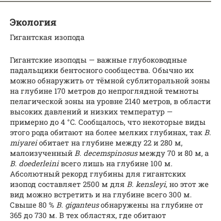
Экология
Гигантская изопода
Гигантские изоподы — важные глубоководные
падальщики бентосного сообщества. Обычно их
можно обнаружить от тёмной сублиторальной зоны
на глубине 170 метров до непроглядной темноты
пелагической зоны на уровне 2140 метров, в области
высоких давлений и низких температур —
примерно до 4 °C. Сообщалось, что некоторые виды
этого рода обитают на более мелких глубинах, так
B.
miyarei
обитает на глубине между 22 и 280 м,
малоизученный
B. decemspinosus
между 70 и 80 м, а
B. doederleini
всего лишь на глубине 100 м.
Абсолютный рекорд глубины для гигантских
изопод составляет 2500 м для
B. kensleyi
, но этот же
вид можно встретить и на глубине всего 300 м.
Свыше 80 %
B. giganteus
обнаружены на глубине от
365 до 730 м. В тех областях, где обитают