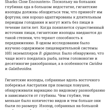
Sharks: Close Encounters». Поскольку на больших
глубинах еда в большом недостатке, гигантские
изоподы должны обходиться тем, что принесёт им
фортуна; они хорошо адаптированы к длительным
периодам голодания и могут жить без пищи в
течение пяти лет. Когда появляется существенный
источник пищи, гигантские изоподы наедаются до
такой степени, что теряют способность к
передвижению. В одном исследовании было
изучено содержимое пищеварительной системы
1651 экземпляров
B. giganteus
. Было обнаружено, что
чаще всего поедалась рыба, затем головоногие и
десятиногие ракообразные, а в особенности
Caridea
и
Galatheoidea
.
Гигантские изоподы, собранные вдоль восточного
побережья Австралии при помощи ловушек,
обнаруживали вариацию по видовому разнообразию
в зависимости от глубины. Чем глубже, тем
меньше было количество видов и тем больше они
были по размеру. Изопод, собранных на большой