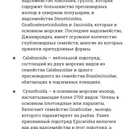
надсемейство Aselloidea, группу, которая
содержит большинство пресноводных
изопод в северном полушарии, и
надсемейства Stenetrioidea,
Gnathostenetroidoidea и Janiroida, которые в
основном морские. Последнее надсемейство,
Джанироидеа, имеет огромное количество
глубоководных семейств, многие из которых
приняли причудливые формы.
Calabozoida — небольшой подотряд,
состоящий из двух морских видов из
семейства Calabozoidae и одного
пресноводного из семейства Brasileirinidae,
обитающих в подземных локациях.
Cymothoida — в основном морские изопод,
насчитывающие более 2700 видов. Члены в
основном плотоядные или паразиты.
Включает семейство Gnathiidae , молодь
которого паразитирует на рыбах. Ранее
признанный подотряд Epicaridea включен
как два надсемейства в этот подотряд, а