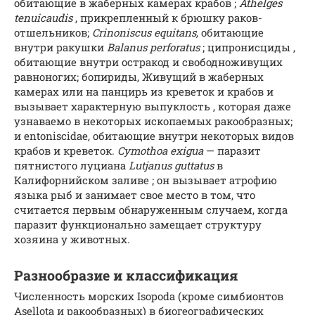
обитающие в жаберных камерах крабов ;
Athelges
tenuicaudis
, прикрепленный к брюшку раков-
отшельников;
Crinoniscus equitans,
обитающие
внутри ракушки
Balanus perforatus
; ципронисциды ,
обитающие внутри остракод и свободноживущих
равноногих; бопириды, Живущий в жаберных
камерах или на панцирь из креветок и крабов и
вызывает характерную выпуклость , которая даже
узнаваемо в некоторых ископаемых ракообразных;
и entoniscidae, обитающие внутри некоторых видов
крабов и креветок.
Cymothoa exigua
— паразит
пятнистого луциана
Lutjanus guttatus
в
Калифорнийском заливе ; он вызывает атрофию
языка рыб и занимает свое место в том, что
считается первым обнаруженным случаем, когда
паразит функционально замещает структуру
хозяина у животных.
Разнообразие и классификация
Численность морских Isopoda (кроме симбионтов
Asellota и ракообразных) в биогеографических