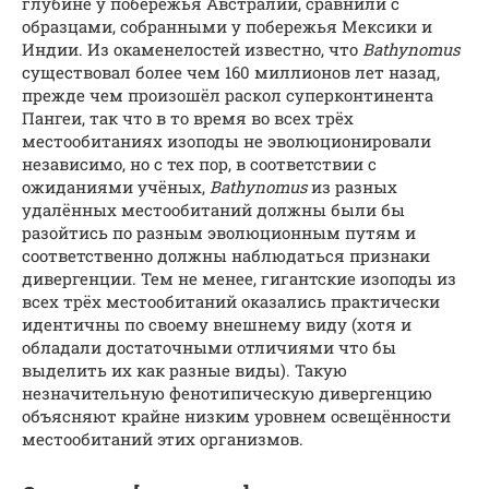
глубине у побережья Австралии, сравнили с
образцами, собранными у побережья Мексики и
Индии. Из окаменелостей известно, что
Bathynomus
существовал более чем 160 миллионов лет назад,
прежде чем произошёл раскол суперконтинента
Пангеи, так что в то время во всех трёх
местообитаниях изоподы не эволюционировали
независимо, но с тех пор, в соответствии с
ожиданиями учёных,
Bathynomus
из разных
удалённых местообитаний должны были бы
разойтись по разным эволюционным путям и
соответственно должны наблюдаться признаки
дивергенции. Тем не менее, гигантские изоподы из
всех трёх местообитаний оказались практически
идентичны по своему внешнему виду (хотя и
обладали достаточными отличиями что бы
выделить их как разные виды). Такую
незначительную фенотипическую дивергенцию
объясняют крайне низким уровнем освещённости
местообитаний этих организмов.