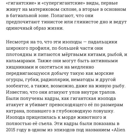
«гигантские» и «супергигантские» виды, первые
живут на материковом склоне, а вторые в основном
в батиальной зоне. Полагают, что они
предпочитают тинистое или глинистое дно и ведут
одиночный образ жизни.
Несмотря на то, что эти изоподы — падальщики
широкого профиля, по большей части они
плотоядны и питаются мёртвыми китами, рыбой, и
кальмарами. Также они могут быть активными
хищниками и охотиться на медленно
передвигающуюся добычу такую как морские
огурцы, губки, радиолярии, нематоды и другой
зообентос, а также, возможно, даже на живую рыбу.
Известно, что они атакуют улов внутри тралов.
Были получены кадры, как гигантская изопода
атакует и убивает превосходящего её по размерам
катрана, попавшего в глубоководную ловушку.
Изопода прицепилась к морде животного и
полностью её съела. Эти кадры были показаны в
2015 году в одном из эпизодов под названием «Alien