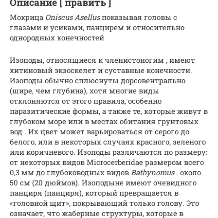
Описание [ править ]
Мокрица
Oniscus Asellus
показывая головы с
глазами и усиками, панцирем и относительно
однородных конечностей
Изоподы, относящиеся к членистоногим , имеют
хитиновый экзоскелет и суставные конечности.
Изоподы обычно сплюснуты дорсовентрально
(шире, чем глубина), хотя многие виды
отклоняются от этого правила, особенно
паразитические формы, а также те, которые живут в
глубоком море или в местах обитания грунтовых
вод . Их цвет может варьироваться от серого до
белого, или в некоторых случаях красного, зеленого
или коричневого. Изоподы различаются по размеру:
от некоторых видов Microcerberidae размером всего
0,3 мм до глубоководных видов
Bathynomus
. около
50 см (20 дюймов). Изоподыне имеют очевидного
панциря (панциря), который превращается в
«головной щит», покрывающий только голову. Это
означает, что жаберные структуры, которые в