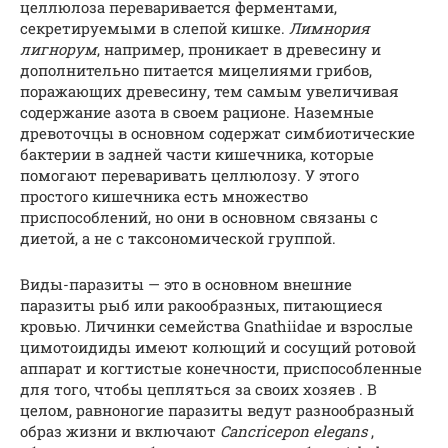
целлюлоза переваривается ферментами,
секретируемыми в слепой кишке.
Лимнория
лигнорум
, например, проникает в древесину и
дополнительно питается мицелиями грибов,
поражающих древесину, тем самым увеличивая
содержание азота в своем рационе. Наземные
древоточцы в основном содержат симбиотические
бактерии в задней части кишечника, которые
помогают переваривать целлюлозу. У этого
простого кишечника есть множество
приспособлений, но они в основном связаны с
диетой, а не с таксономической группой.
Виды-паразиты — это в основном внешние
паразиты рыб или ракообразных, питающиеся
кровью. Личинки семейства Gnathiidae и взрослые
цимотоидиды имеют колющий и сосущий ротовой
аппарат и когтистые конечности, приспособленные
для того, чтобы цепляться за своих хозяев . В
целом, равноногие паразиты ведут разнообразный
образ жизни и включают
Cancricepon elegans
,