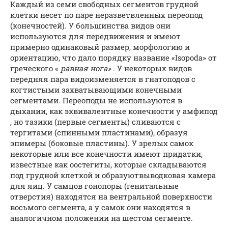
Каждый из семи свободных сегментов грудной
клетки несет по паре неразветвленных переопод
(конечностей). У большинства видов они
используются для передвижения и имеют
примерно одинаковый размер, морфологию и
ориентацию, что дало порядку название «Isopoda» от
греческого «
равная нога»
. У некоторых видов
передняя пара видоизменяется в гнатоподов с
когтистыми захватывающими конечными
сегментами. Переоподы не используются в
дыхании, как эквивалентные конечности у амфипод
, но тазики (первые сегменты) сливаются с
тергитами (спинными пластинами), образуя
эпимеры (боковые пластины). У зрелых самок
некоторые или все конечности имеют придатки,
известные как оостегиты, которые складываются
под грудной клеткой и образуютвыводковая камера
для яиц. У самцов гонопоры (генитальные
отверстия) находятся на вентральной поверхности
восьмого сегмента, а у самок они находятся в
аналогичном положении на шестом сегменте.