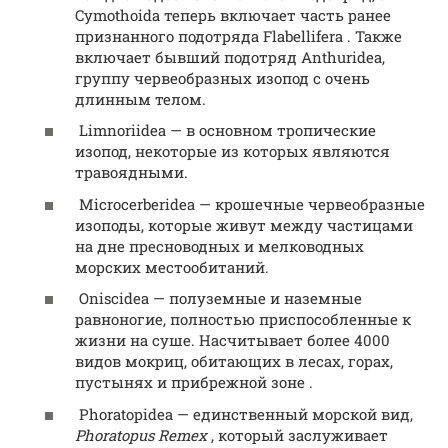
Cymothoida теперь включает часть ранее
признанного подотряда Flabellifera . Также
включает бывший подотряд Anthuridea,
группу червеобразных изопод с очень
длинным телом.
Limnoriidea — в основном тропические
изопод, некоторые из которых являются
травоядными.
Microcerberidea — крошечные червеобразные
изоподы, которые живут между частицами
на дне пресноводных и мелководных
морских местообитаний.
Oniscidea — полуземные и наземные
равноногие, полностью приспособленные к
жизни на суше. Насчитывает более 4000
видов мокриц, обитающих в лесах, горах,
пустынях и прибрежной зоне .
Phoratopidea — единственный морской вид,
Phoratopus Remex
, который заслуживает