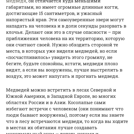
медведя
, он отличается куда меньшими
габаритами, но имеет огромные длинные когти,
достигающие 15 сантиметров, и ужасный
напористый нрав. Эти самоуверенные звери могут
нападать на человека и в доли секунды разорвать в
клочья. Делают они это в случае опасности – при
приближения человека на их территорию, которую
они считают своей. Нужно обходить стороной те
места, в которых уже видели медведей, но если
«посчастливилось» увидеть этого громилу, не
бегите, будьте спокойны, кстати, медведи плохо
видят, а если вы вооружены, лучше выстрелить в
воздух, это может напугать и прогнать медведя.
Медведей можно встретить в лесах Северной и
Южной Америки, в Западной Европе, во многих
областях России и в Азии. Косолапые сами
избегают встречи с человеком (они понимают что
люди бывают вооружены), поэтому если вы знаете
что в лесу встречаются медведи, то когда вы ходите
в местах их обитания лучше создавать
максимальный шум — топать ногами и