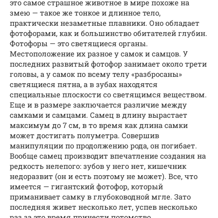
это самое страшное животное в мире похоже на
змею — такое же тонкое и длинное тело,
практически незаметные плавники. Оно обладает
фотофорами, как и большинство обитателей глубин.
Фотофоры — это светящиеся органы.
Местоположение их разное у самок и самцов. У
последних развитый фотофор занимает около трети
головы, а у самок по всему телу «разбросаны»
светящиеся пятна, а в зубах находятся
специальные плоскости со светящимся веществом.
Еще и в размере заключается различие между
самками и самцами. Самец в длину вырастает
максимум до 7 см, в то время как длина самки
может достигать полуметра. Совершив
манипуляции по продолжению рода, он погибает.
Вообще самец производит впечатление создания на
редкость нелепого: зубов у него нет, кишечник
недоразвит (он и есть поэтому не может). Все, что
имеется — гигантский фотофор, который
приманивает самку в глубоководной мгле. Зато
последняя живет несколько лет, успев несколько
раз за это время принести потомство.