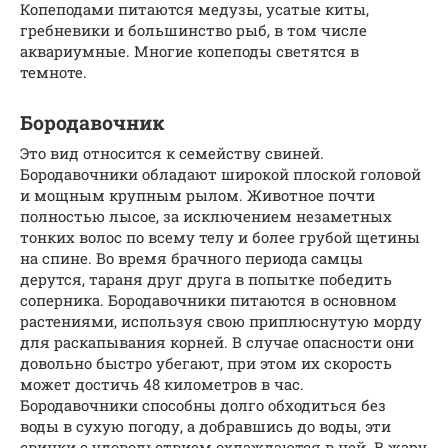
Копеподами питаются медузы, усатые киты,
гребневики и большинство рыб, в том числе
аквариумные. Многие копеподы светятся в
темноте.
Бородавочник
Это вид относится к семейству свиней.
Бородавочники обладают широкой плоской головой
и мощным крупным рылом. Животное почти
полностью лысое, за исключением незаметных
тонких волос по всему телу и более грубой щетины
на спине. Во время брачного периода самцы
дерутся, тараня друг друга в попытке победить
соперника. Бородавочники питаются в основном
растениями, используя свою приплюснутую морду
для раскапывания корней. В случае опасности они
довольно быстро убегают, при этом их скорость
может достичь 48 километров в час.
Бородавочники способны долго обходиться без
воды в сухую погоду, а добравшись до воды, эти
свинки с удовольствием охлаждаются в ней. В жару