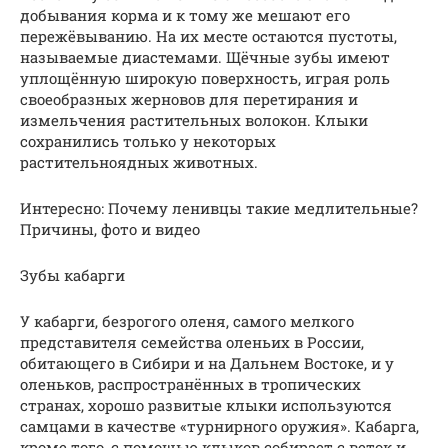
добывания корма и к тому же мешают его
пережёвыванию. На их месте остаются пустоты,
называемые диастемами. Щёчные зубы имеют
уплощённую широкую поверхность, играя роль
своеобразных жерновов для перетирания и
измельчения растительных волокон. Клыки
сохранились только у некоторых
растительноядных животных.
Интересно: Почему ленивцы такие медлительные?
Причины, фото и видео
Зубы кабарги
У кабарги, безрогого оленя, самого мелкого
представителя семейства оленьих в России,
обитающего в Сибири и на Дальнем Востоке, и у
оленьков, распространённых в тропических
странах, хорошо развитые клыки используются
самцами в качестве «турнирного оружия». Кабарга,
кроме того, с помощью клыков собирает с веток и