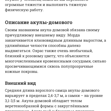
огромные тяжести и выполнять тяжелую
физическую работу.
Описание акулы-домового
Своим названием акула-домовой обязана своему
причудливому внешнему виду. Морда
заканчивается клювовидным длинным выростом, а
удлинённые челюсти способны далеко
выдвигаться. Окрас также очень необычный,
близкий к розовому цвету, что объясняется
многочисленными кровеносными сосудами, сильно
просвечивающимися сквозь полупрозрачные
кожные покровы.
Внешний вид
Средняя длина взрослого самца акулы-домового
варьирует в пределах 2,4-3,7 м, а самки – на уровне
3,1-3,5 м. Акула-домовой обладает телом
веретенообразной формы с закруглёнными
плавниками. Анальный и брюшные плавники