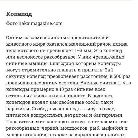
Копепод
Фото:hakaimagazine.com
Одним из самых сильных представителей
животного мира оказался маленький рачок, длина
тела которого не превышает 1–3 мм. Это копепод
или веслоногое ракообразное. У них чрезвычайно
сильные мышцы, благодаря которым копеподы
могут стремительно плавать и прыгать. За 1
секунду копепод преодолевает расстояние, в 500 раз
превышающее длину его тела. Учёные считают, что
копеподы примерно в 10 раз сильнее всех
остальных животных на планете. В подкласс
копеподов входят как свободные особи, так и
паразиты. Свободные копеподы живут в воде,
питаются водорослями, детритом и бактериями.
Паразитические копеподы живут на телах многих
ракообразных, червей, моллюсков, рыб, амфибий и
млекопитающих, а также на коралловых полипах.