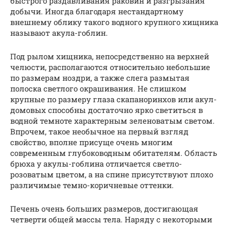
быстрого раздавливания раковин и разгрызания
добычи. Иногда благодаря нестандартному
внешнему облику такого водного крупного хищника
называют акула-гоблин.
Под рылом хищника, непосредственно на верхней
челюсти, располагаются относительно небольшие
по размерам ноздри, а также слега размытая
полоска светлого окрашивания. Не слишком
крупные по размеру глаза скапаноринхов или акул-
домовых способны достаточно ярко светиться в
водной темноте характерным зеленоватым светом.
Впрочем, такое необычное на первый взгляд
свойство, вполне присуще очень многим
современным глубоководным обитателям. Область
брюха у акулы-гоблина отличается светло-
розоватым цветом, а на спине присутствуют плохо
различимые темно-коричневые оттенки.
Печень очень больших размеров, достигающая
четверти общей массы тела. Наряду с некоторыми