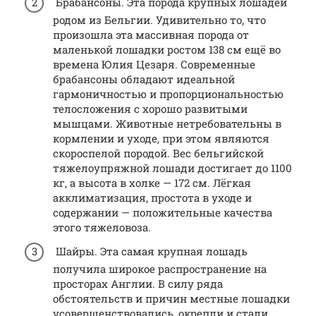
Брабансоны. Эта порода крупных лошадей
родом из Бельгии. Удивительно то, что
произошла эта массивная порода от
маленькой лошадки ростом 138 см ещё во
времена Юлия Цезаря. Современные
брабансоны обладают идеальной
гармоничностью и пропорциональностью
телосложения с хорошо развитыми
мышцами. Животные нетребовательны в
кормлении и уходе, при этом являются
скороспелой породой. Вес бельгийской
тяжелоупряжной лошади достигает до 1100
кг, а высота в холке — 172 см. Лёгкая
акклиматизация, простота в уходе и
содержании — положительные качества
этого тяжеловоза.
Шайры. Эта самая крупная лошадь
получила широкое распространение на
просторах Англии. В силу ряда
обстоятельств и причин местные лошадки
усовершенствовались, окрепли и стали