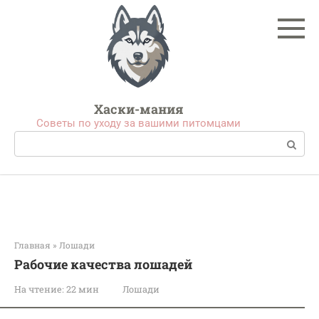
Перейти
к
контенту
Хаски-мания
Советы по уходу за вашими питомцами
Поиск:
Главная
»
Лошади
Рабочие качества лошадей
На чтение:
22 мин
Лошади