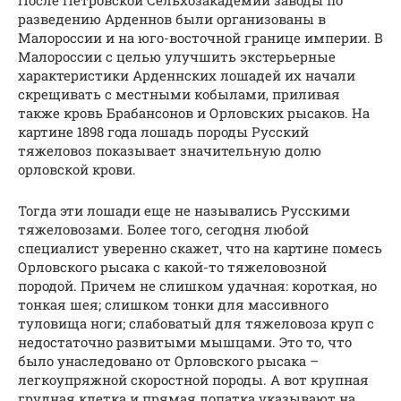
разведению Арденнов были организованы в
Малороссии и на юго-восточной границе империи. В
Малороссии с целью улучшить экстерьерные
характеристики Арденнских лошадей их начали
скрещивать с местными кобылами, приливая
также кровь Брабансонов и Орловских рысаков. На
картине 1898 года лошадь породы Русский
тяжеловоз показывает значительную долю
орловской крови.
Тогда эти лошади еще не назывались Русскими
тяжеловозами. Более того, сегодня любой
специалист уверенно скажет, что на картине помесь
Орловского рысака с какой-то тяжеловозной
породой. Причем не слишком удачная: короткая, но
тонкая шея; слишком тонки для массивного
туловища ноги; слабоватый для тяжеловоза круп с
недостаточно развитыми мышцами. Это то, что
было унаследовано от Орловского рысака –
легкоупряжной скоростной породы. А вот крупная
грудная клетка и прямая лопатка указывают на