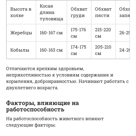
Косая
Высота в
Обхват
Обхват
Обхват
длина
холке
груди
пясти
запяст
туловища
175-176
215-220
Жеребцы
160-167 см
26-25 
см
см
174-175
205-210
Кобылы
160-163 см
24-26 
см
см
Отличаются крепким здоровьем,
неприхотливостью к условиям содержания и
кормления, добронравностью. Начинают работать с
двухлетнего возраста.
Факторы, влияющие на
работоспособность
На работоспособность животного влияют
следующие факторы: