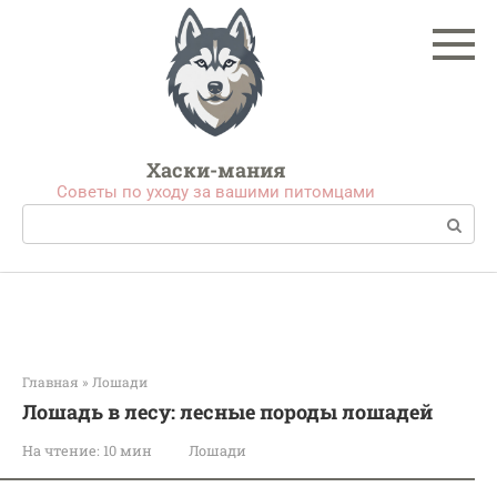
Перейти
к
контенту
Хаски-мания
Советы по уходу за вашими питомцами
Поиск:
Главная
»
Лошади
Лошадь в лесу: лесные породы лошадей
На чтение:
10 мин
Лошади