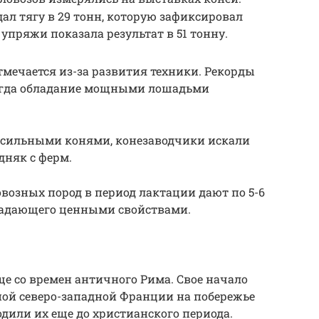
ал тягу в 29 тонн, которую зафиксировал
упряжи показала результат в 51 тонну.
тмечается из-за развития техники. Рекорды
 когда обладание мощными лошадьми
 сильными конями, конезаводчики искали
дняк с ферм.
озных пород в период лактации дают по 5-6
ладающего ценными свойствами.
ще со времен античного Рима. Свое начало
ной северо-западной Франции на побережье
одили их еще до христианского периода.