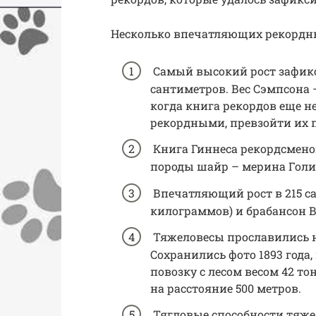
Несколько впечатляющих рекордны
Самый высокий рост зафикс
сантиметров. Вес Сэмпсона –
когда книга рекордов еще не
рекордными, превзойти их п
Книга Гиннеса рекордсмено
породы шайр – мерина Голиа
Впечатляющий рост в 215 с
килограммов) и брабансон B
Тяжеловесы прославились не
Сохранились фото 1893 года
повозку с лесом весом 42 т
на расстояние 500 метров.
Тягловые способности тяже