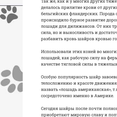
Так же, как и у многих других т
делалось прилитие крови от друг
бельгийских фландерских. Порода с
происходило бурное развитие доро
лошади для дилижансов. От них т
сила, но и выносливость и достато
разбавить кровь шайров кровью г
Использовали этих коней во многи
лошадей, как рабочую силу на ферма
качестве тягловой силы в тяжелых
Особую популярность шайр завоев
телосложению и красоте движения. 
назвать «лошадь американская», т.к
сосредоточено именно в Америке.
Сегодня шайры после почти полног
приобретают мировую славу и попу