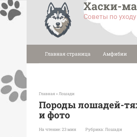
Хаски-м
Перейти
к
Советы по уход
контенту
Главная страница
Амфибии
Главная
»
Лошади
Породы лошадей-тяж
и фото
На чтение:
23 мин
Рубрика:
Лошади