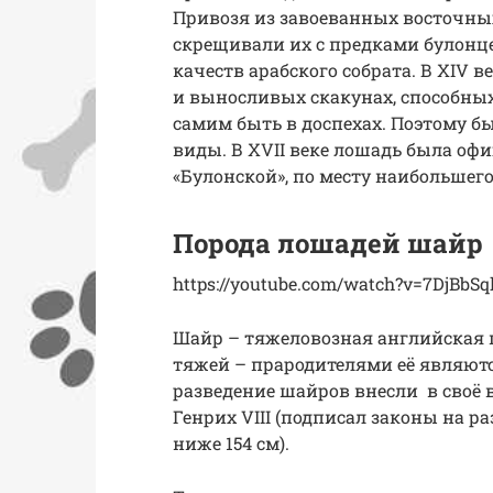
Привозя из завоеванных восточных
скрещивали их с предками булонце
качеств арабского собрата. В XIV 
и выносливых скакунах, способны
самим быть в доспехах. Поэтому б
виды. В XVII веке лошадь была оф
«Булонской», по месту наибольшег
Порода лошадей шайр
https://youtube.com/watch?v=7DjBbS
Шайр – тяжеловозная английская 
тяжей – прародителями её являют
разведение шайров внесли в своё вр
Генрих VIII (подписал законы на 
ниже 154 см).