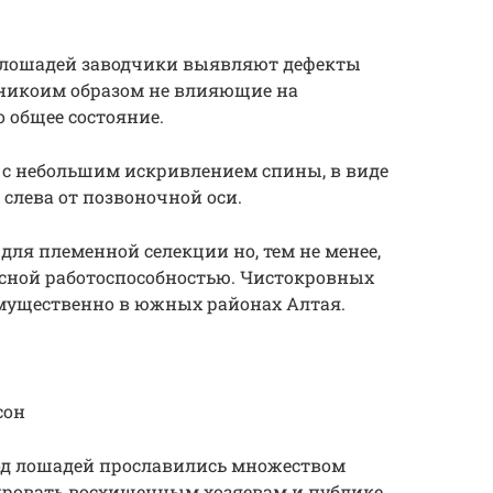
 лошадей заводчики выявляют дефекты
никоим образом не влияющие на
о общее состояние.
с небольшим искривлением спины, в виде
слева от позвоночной оси.
для племенной селекции но, тем не менее,
сной работоспособностью. Чистокровных
мущественно в южных районах Алтая.
сон
од лошадей прославились множеством
ировать восхищенным хозяевам и публике.