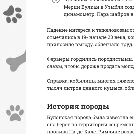
Мерин Вулкан в Уэмбли созд
динамометр. Пара шайров в 
Падение интереса к тяжеловозам о
отмечались в 19- начале 20 века,
приносило выгоду, облегчало труд.
Фермеры гордились породистыми,
славы, чтобы дороже продать моло
Справка: кобылицы многих тяжелов
тысяч литров ценного кумыса, об
История породы
Булонская порода была известна е
она берет на территории современ
пролива Па-де-Кале. Римляне разв