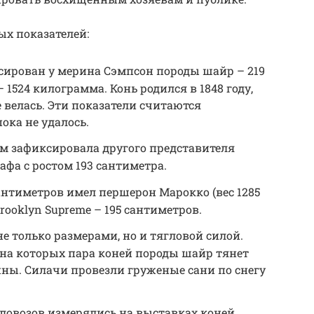
х показателей:
ирован у мерина Сэмпсон породы шайр – 219
 1524 килограмма. Конь родился в 1848 году,
 велась. Эти показатели считаются
ока не удалось.
м зафиксировала другого представителя
фа с ростом 193 сантиметра.
антиметров имел першерон Марокко (вес 1285
rooklyn Supreme – 195 сантиметров.
 только размерами, но и тягловой силой.
, на которых пара коней породы шайр тянет
онны. Силачи провезли груженые сани по снегу
ловозов измерялись на выставках коней.