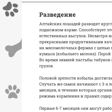
Разведение
Алтайских лошадей разводят кру
подножном корме. Способствует эт
естественных выгулов. Несмотря н
прекрасными продуктивными каче
на мясомолочных фермах с целью 
кумыса (кобыльего молока). Порой 
Во время зимней пастьбы табунов 
грузов.
Половой зрелости кобылы достигаю
Случать же самок начинают с 3-х ле
месяцев, в течение которых орган
режима кормления и правил соде
Первые 6-7 месяцев они могут рабо