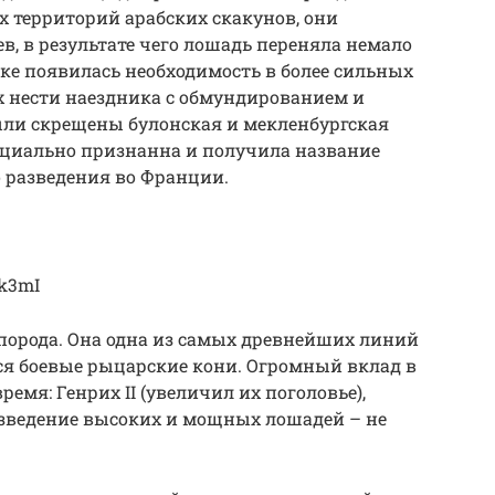
 территорий арабских скакунов, они
в, в результате чего лошадь переняла немало
веке появилась необходимость в более сильных
х нести наездника с обмундированием и
ыли скрещены булонская и мекленбургская
ициально признанна и получила название
о разведения во Франции.
qk3mI
порода. Она одна из самых древнейших линий
ся боевые рыцарские кони. Огромный вклад в
емя: Генрих II (увеличил их поголовье),
разведение высоких и мощных лошадей – не