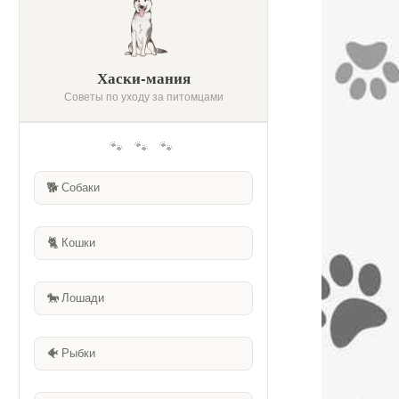
Хаски-мания
Советы по уходу за питомцами
🐾 🐾 🐾
🐕
Собаки
🐈
Кошки
🐎
Лошади
🐠
Рыбки