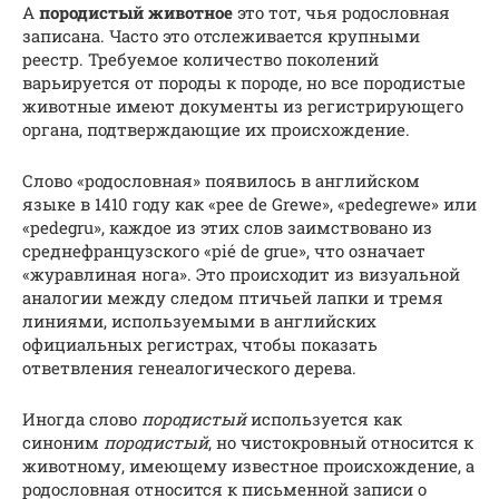
А
породистый животное
это тот, чья родословная
записана. Часто это отслеживается крупными
реестр. Требуемое количество поколений
варьируется от породы к породе, но все породистые
животные имеют документы из регистрирующего
органа, подтверждающие их происхождение.
Слово «родословная» появилось в английском
языке в 1410 году как «pee de Grewe», «pedegrewe» или
«pedegru», каждое из этих слов заимствовано из
среднефранцузского «pié de grue», что означает
«журавлиная нога». Это происходит из визуальной
аналогии между следом птичьей лапки и тремя
линиями, используемыми в английских
официальных регистрах, чтобы показать
ответвления генеалогического дерева.
Иногда слово
породистый
используется как
синоним
породистый
, но чистокровный относится к
животному, имеющему известное происхождение, а
родословная относится к письменной записи о