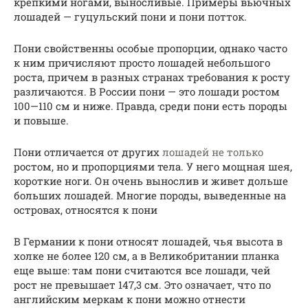
крепкими ногами, выносливые. Примеры вьючных
лошадей — гуцульский пони и пони потток.
Пони свойственны особые пропорции, однако часто
к ним причисляют просто лошадей небольшого
роста, причем в разных странах требования к росту
различаются. В России пони — это лошади ростом
100—110 см и ниже. Правда, среди пони есть породы
и повыше.
Пони отличается от других
лошадей не только
ростом, но и пропорциями тела. У него мощная шея,
короткие ноги. Он очень вынослив и живет дольше
больших лошадей. Многие породы, выведенные на
островах, относятся к пони
В Германии к пони относят лошадей, чья высота в
холке не более 120 см, а в Великобритании планка
еще выше: там пони считаются все лошади, чей
рост не превышает 147,3 см. Это означает, что по
английским меркам к пони можно отнести