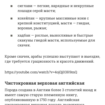
сиглави — легкие, нарядные и некрупные
лошади серой масти;
кохейлан — крупные массивные кони с
крепкой конституцией, масти — гнедая,
вороная, рыжая;
хадбан — рослые, выносливые и быстрые
скакуны гнедой масти, используемые для
скачек.
Кроме скачек, арабы успешно выступают в выездке,
где требуется грациозность и красота движений.
https://youtube.com/watch?v=4ojQj03H9mQ
Чистокровная верховая английская
Порода создана в Англии более 3 столетий назад и
имеет самую старую племенную книгу,
опубликованную в 1793 году. Английская
чистокровная верховая лошадь выводилась