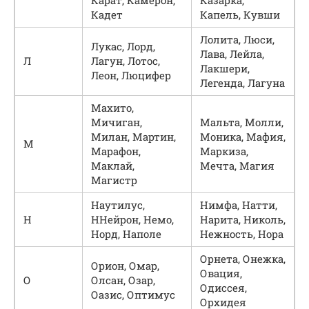
Кадет
Капель, Кувши
Лолита, Люси,
Лукас, Лорд,
Лава, Лейла,
Л
Лагун, Лотос,
Лакшери,
Леон, Люцифер
Легенда, Лагуна
Махито,
Мичиган,
Мальта, Молли,
Милан, Мартин,
Моника, Мафия,
М
Марафон,
Маркиза,
Маклай,
Мечта, Магия
Магистр
Наутилус,
Нимфа, Натти,
Н
ННейрон, Немо,
Нарита, Николь,
Норд, Наполе
Нежность, Нора
Орнета, Онежка,
Орион, Омар,
Овация,
О
Олсан, Озар,
Одиссея,
Оазис, Оптимус
Орхидея