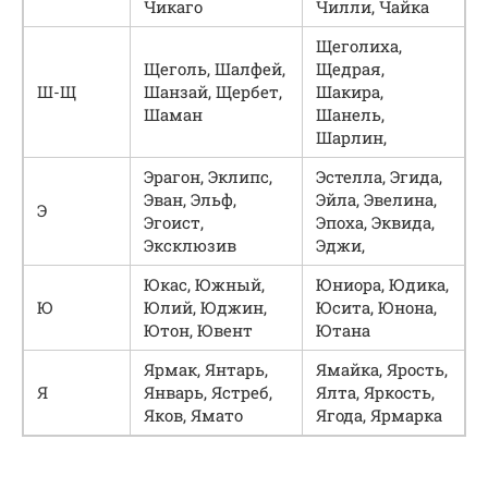
Чикаго
Чилли, Чайка
Щеголиха,
Щеголь, Шалфей,
Щедрая,
Ш-Щ
Шанзай, Щербет,
Шакира,
Шаман
Шанель,
Шарлин,
Эрагон, Эклипс,
Эстелла, Эгида,
Эван, Эльф,
Эйла, Эвелина,
Э
Эгоист,
Эпоха, Эквида,
Эксклюзив
Эджи,
Юкас, Южный,
Юниора, Юдика,
Ю
Юлий, Юджин,
Юсита, Юнона,
Ютон, Ювент
Ютана
Ярмак, Янтарь,
Ямайка, Ярость,
Я
Январь, Ястреб,
Ялта, Яркость,
Яков, Ямато
Ягода, Ярмарка