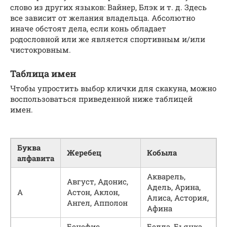
слово из других языков: Вайнер, Блэк и т. д. Здесь
все зависит от желания владельца. Абсолютно
иначе обстоят дела, если конь обладает
родословной или же является спортивным и/или
чистокровным.
Таблица имен
Чтобы упростить выбор клички для скакуна, можно
воспользоваться приведенной ниже таблицей
имен.
Буква
Жеребец
Кобыла
алфавита
Акварель,
Август, Адонис,
Адель, Арина,
А
Астон, Аклон,
Алиса, Астория,
Ангел, Апполон
Афина
Бенефис,
Белла, Бьянка,