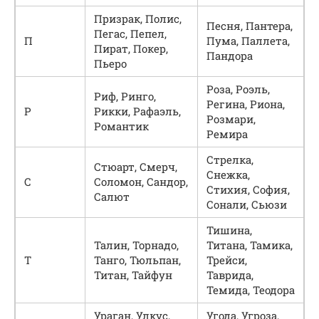
Призрак, Полис,
Песня, Пантера,
Пегас, Пепел,
П
Пума, Паллета,
Пират, Покер,
Пандора
Пьеро
Роза, Роэль,
Риф, Ринго,
Регина, Риона,
Р
Рикки, Рафаэль,
Розмари,
Романтик
Ремира
Стрелка,
Стюарт, Смерч,
Снежка,
С
Соломон, Сандор,
Стихия, София,
Салют
Сонали, Сьюзи
Тишина,
Талин, Торнадо,
Титана, Тамика,
Т
Танго, Тюльпан,
Трейси,
Титан, Тайфун
Таврида,
Темида, Теодора
Ураган, Улкус,
Угода, Угроза,