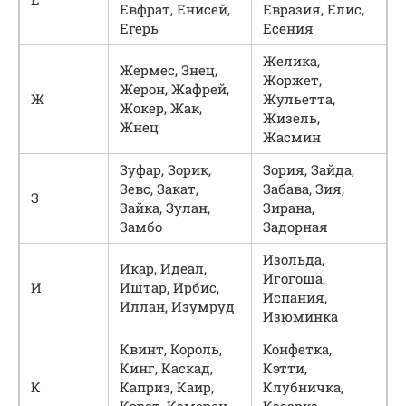
Евфрат, Енисей,
Евразия, Елис,
Егерь
Есения
Желика,
Жермес, Знец,
Жоржет,
Жерон, Жафрей,
Ж
Жульетта,
Жокер, Жак,
Жизель,
Жнец
Жасмин
Зуфар, Зорик,
Зория, Зайда,
Зевс, Закат,
Забава, Зия,
З
Зайка, Зулан,
Зирана,
Замбо
Задорная
Изольда,
Икар, Идеал,
Игогоша,
И
Иштар, Ирбис,
Испания,
Иллан, Изумруд
Изюминка
Квинт, Король,
Конфетка,
Кинг, Каскад,
Кэтти,
К
Каприз, Каир,
Клубничка,
Карат, Камерон,
Казарка,