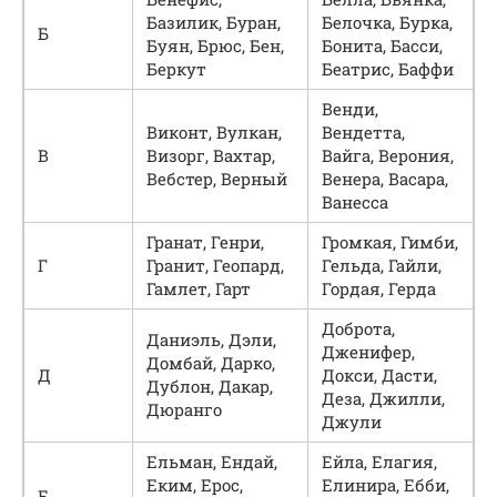
Базилик, Буран,
Белочка, Бурка,
Б
Буян, Брюс, Бен,
Бонита, Басси,
Беркут
Беатрис, Баффи
Венди,
Виконт, Вулкан,
Вендетта,
В
Визорг, Вахтар,
Вайга, Верония,
Вебстер, Верный
Венера, Васара,
Ванесса
Гранат, Генри,
Громкая, Гимби,
Г
Гранит, Геопард,
Гельда, Гайли,
Гамлет, Гарт
Гордая, Герда
Доброта,
Даниэль, Дэли,
Дженифер,
Домбай, Дарко,
Д
Докси, Дасти,
Дублон, Дакар,
Деза, Джилли,
Дюранго
Джули
Ельман, Ендай,
Ейла, Елагия,
Еким, Ерос,
Елинира, Ебби,
Е