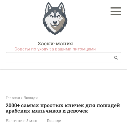
Перейти
к
контенту
Хаски-мания
Советы по уходу за вашими питомцами
Поиск:
Главная
»
Лошади
2000+ самых простых кличек для лошадей
арабских мальчиков и девочек
На чтение:
8 мин
Лошади