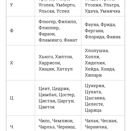
У
Уголек, Умберто,
Утопия, Ультра,
Ульсан, Успех
Удача, Умничка
Флюгер, Филипп,
Фауна, Фрида,
Флиппер,
Ф
Фергана,
Фараон,
Флорида, Фаина
Фламинго, Фанат
Хлопушка,
Хьюго, Хилтон,
Холли,
Х
Харрисон,
Хиделия,
Хищик, Хатхул
Хейда, Хонда,
Хилари
Цукерия,
Цент, Цедрик,
Цуката,
Цимбал, Цостер,
Ц
Цыганка,
Цистан, Царгун,
Целесте,
Цветок
Царица
Чипс, Чемпион,
Чалая, Чесная,
Ч
Чарльз, Черниш,
Черничка,