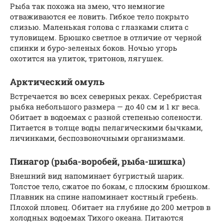
Рыба так похожа на змею, что немногие
отваживаются ее ловить. Гибкое тело покрыто
слизью. Маленькая голова с глазками слита с
туловищем. Брюшко светлое в отличие от черной
спинки и буро-зеленых боков. Ночью угорь
охотится на улиток, тритонов, лягушек.
Арктический омуль
Встречается во всех северных реках. Серебристая
рыбка небольшого размера — до 40 см и 1 кг веса.
Обитает в водоемах с разной степенью солености.
Питается в толще воды пелагическими бычками,
личинками, беспозвоночными организмами.
Пинагор (рыба-воробей, рыба-шишка)
Внешний вид напоминает бугристый шарик.
Толстое тело, сжатое по бокам, с плоским брюшком.
Плавник на спине напоминает костный гребень.
Плохой пловец. Обитает на глубине до 200 метров в
холодных водоемах Тихого океана. Питаются