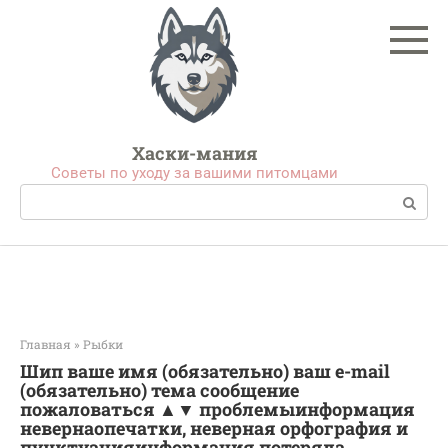
Перейти
к
контенту
Хаски-мания
Советы по уходу за вашими питомцами
Поиск:
Главная
»
Рыбки
Шип ваше имя (обязательно) ваш e-mail
(обязательно) тема сообщение
пожаловаться ▲▼ проблемыинформация
невернаопечатки, неверная орфография и
пунктуацияинформация потеряла