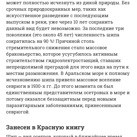
может полностью исчезнуть из дикой природы. Без
срочных природоохранных мер, таких как
искусственное разведение с последующим
выпуском в реки, уже через 10 лет сохранить
данный вид будет невозможно. За последние три
поколения (это около 45 лет) численность шипа
сократилась на 90 %! Причиной столь
стремительного снижения стало массовое
браконьерство, которое усугубилось активным
строительством гидроэлектростанций, ставших
непреодолимой преградой для этого вида на пути к
местам размножения. В Аральском море к полному
исчезновению шипа привело массовое вселение
севрюги в 1930-х гг. До этого момента он был
единственным представителем осетровых в море и
потому оказался беззащитным перед новыми
паразитарными заболеваниями, принесенными
севрюгой.
Занесен в Красную книгу
Шип — вид осетров, который в ближайшее время