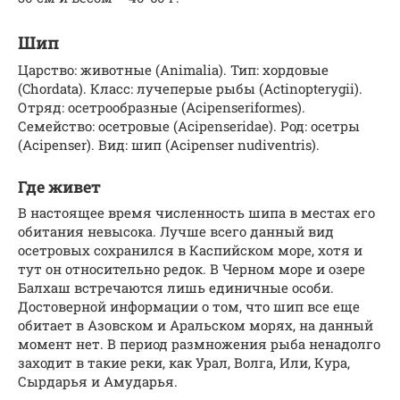
Шип
Царство: животные (Animalia). Тип: хордовые
(Chordata). Класс: лучеперые рыбы (Actinopterygii).
Отряд: осетрообразные (Acipenseriformes).
Семейство: осетровые (Acipenseridae). Род: осетры
(Acipenser). Вид: шип (Acipenser nudiventris).
Где живет
В настоящее время численность шипа в местах его
обитания невысока. Лучше всего данный вид
осетровых сохранился в Каспийском море, хотя и
тут он относительно редок. В Черном море и озере
Балхаш встречаются лишь единичные особи.
Достоверной информации о том, что шип все еще
обитает в Азовском и Аральском морях, на данный
момент нет. В период размножения рыба ненадолго
заходит в такие реки, как Урал, Волга, Или, Кура,
Сырдарья и Амударья.