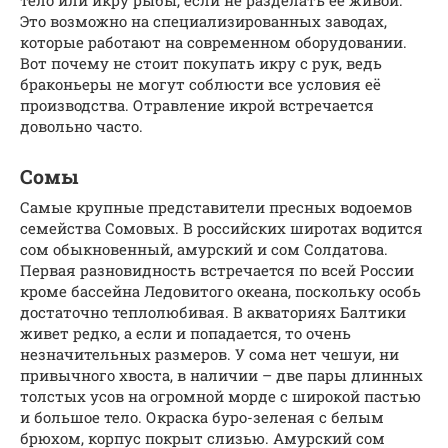
тело или икру рыбы, если не разделать ее живой.
Это возможно на специализированных заводах,
которые работают на современном оборудовании.
Вот почему не стоит покупать икру с рук, ведь
браконьеры не могут соблюсти все условия её
производства. Отравление икрой встречается
довольно часто.
Сомы
Самые крупные представители пресных водоемов
семейства Сомовых. В российских широтах водится
сом обыкновенный, амурский и сом Солдатова.
Первая разновидность встречается по всей России
кроме бассейна Ледовитого океана, поскольку особь
достаточно теплолюбивая. В акваториях Балтики
живет редко, а если и попадается, то очень
незначительных размеров. У сома нет чешуи, ни
привычного хвоста, в наличии – две пары длинных
толстых усов на огромной морде с широкой пастью
и большое тело. Окраска буро-зеленая с белым
брюхом, корпус покрыт слизью. Амурский сом