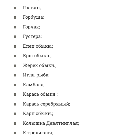
Гольян;
Горбуша;
Горчак;
Густера;
Елец обыкн.;
Ерш обыкн.;
Жерех обыкн.;
Игла-рыба;
Камбала;
Карась обыкн.;
Карась серебряный;
Карп обыкн.;
Колюшка Девятииглая;
К.трехиглая;