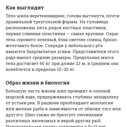
Как выглядит
Тело шипа веретеновидное, голова вытянута, почти
правильной треугольной формы. На туловище
расположены пять рядов костных пластинок,
первая спинная пластинка — самая крупная. Окрас
тела серовато-зеленый, бока светлее спины, брюхо
желтовато-белое. Спереди у небольшого рта
имеются бахромчатые усики. Представители этого
рода имеют средние размеры. Предельная масса
тела достигает 60 кг при длине 2,1 м, в среднем она
колеблется в пределах 12–20 кг.
Образ жизни и биология
Большую часть жизни шип проводит в соленой
морской воде, придерживаясь глубины неподалеку
от устьев рек. В рационе преобладают моллюски
или мелкая рыба в зависимости от обилия того или
другого. Шип также не брезгует личинками
различных насекомых и икрой других рыб.
Половозрелыми самцы становятся в 9–13 лет,