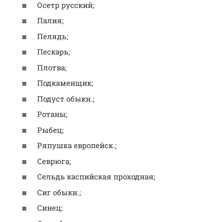
Осетр русский;
Палия;
Пелядь;
Пескарь;
Плотва;
Подкаменщик;
Подуст обыкн.;
Ротаны;
Рыбец;
Ряпушка европейск.;
Севрюга;
Сельдь каспийская проходная;
Сиг обыкн.;
Синец;