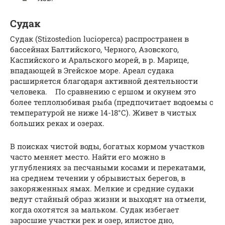
Судак
Судак (Stizostedion lucioperca) распространен в
бассейнах Балтийского, Черного, Азовского,
Каспийского и Аральского морей, в р. Марице,
впадающей в Эгейское море. Ареал судака
расширяется благодаря активной деятельности
человека. По сравнению с ершом и окунем это
более теплолюбивая рыба (предпочитает водоемы с
температурой не ниже 14-18°С). Живет в чистых
больших реках и озерах.
В поисках чистой воды, богатых кормом участков
часто меняет место. Найти его можно в
углублениях за песчаными косами и перекатами,
на среднем течении у обрывистых берегов, в
закоряженных ямах. Мелкие и средние судаки
ведут стайный образ жизни и выходят на отмели,
когда охотятся за мальком. Судак избегает
заросшие участки рек и озер, илистое дно,