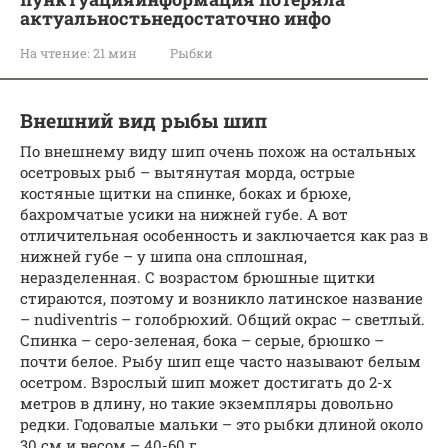
актуальностьнедостаточно инфо
На чтение:
21 мин
Рыбки
Внешний вид рыбы шип
По внешнему виду шип очень похож на остальных
осетровых рыб – вытянутая морда, острые
костяные щитки на спинке, боках и брюхе,
бахромчатые усики на нижней губе. А вот
отличительная особенность и заключается как раз в
нижней губе – у шипа она сплошная,
неразделенная. С возрастом брюшные щитки
стираются, поэтому и возникло латинское название
– nudiventris – голобрюхий. Общий окрас – светлый.
Спинка – серо-зеленая, бока – серые, брюшко –
почти белое. Рыбу шип еще часто называют белым
осетром. Взрослый шип может достигать до 2-х
метров в длину, но такие экземпляры довольно
редки. Годовалые мальки – это рыбки длиной около
30 см и весом – 40-60 г.