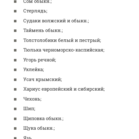
Сом обыкн.;
Стерлядь;
Судаки волжский и обыкн.;
Таймень обыкн.;
Толстолобики белый и пестрый;
Тюлька черноморско-каспийская;
Угорь речной;
Уклейка;
Усач крымский;
Хариус европейский и сибирский;
Чехонь;
Шип;
Щиповка обыкн.;
Щука обыкн.;
Язь.