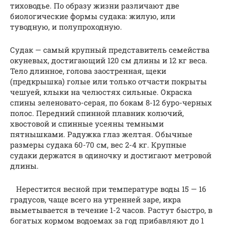
тиховодье. По образу жизни различают две
биологические формы судака: жилую, или
туводную, и полупроходную.
Судак — самый крупный представитель семейства
окуневых, достигающий 120 см длины и 12 кг веса.
Тело длинное, голова заостренная, щеки
(предкрышка) голые или только отчасти покрыты
чешуей, клыки на челюстях сильные. Окраска
спины зеленовато-серая, по бокам 8-12 буро-черных
полос. Передний спинной плавник колючий,
хвостовой и спинные усеяны темными
пятнышками. Радужка глаз желтая. Обычные
размеры судака 60-70 см, вес 2-4 кг. Крупные
судаки держатся в одиночку и достигают метровой
длины.
Нерестится весной при температуре воды 15 — 16
градусов, чаще всего на утренней заре, икра
выметывается в течение 1-2 часов. Растут быстро, в
богатых кормом водоемах за год прибавляют до 1