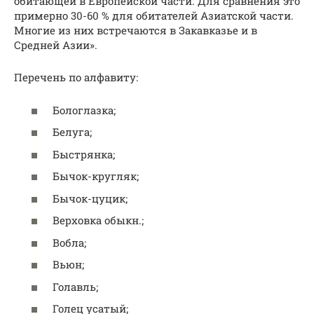
обитающей в Европейской части. Для сравнения это
примерно 30-60 % для обитателей Азиатской части.
Многие из них встречаются в Закавказье и в
Средней Азии».
Перечень по алфавиту:
Бологлазка;
Белуга;
Быстрянка;
Бычок-кругляк;
Бычок-цуцик;
Верховка обыкн.;
Вобла;
Вьюн;
Голавль;
Голец усатый;