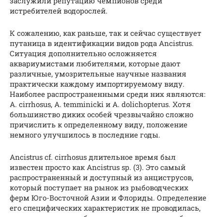
заслужили репутацию чемпионов среди
истребителей водорослей.
К сожалению, как раньше, так и сейчас существует
путаница в идентификации видов рода Ancistrus.
Ситуация дополнительно осложняется
аквариумистами любителями, которые дают
различные, умозрительные научные названия
практически каждому импортируемому виду.
Наиболее распространенными среди них являются:
A. cirrhosus, A. temminicki и A. dolichopterus. Хотя
большинство диких особей чрезвычайно сложно
причислить к определенному виду, положение
немного улучшилось в последние годы.
Ancistrus cf. cirrhosus длительное время был
известен просто как Ancistrus sp. (3). Это самый
распространенный и доступный из анциструсов,
который поступает на рынок из рыбоводческих
ферм Юго-Восточной Азии и Флориды. Определение
его специфических характеристик не проводилась,