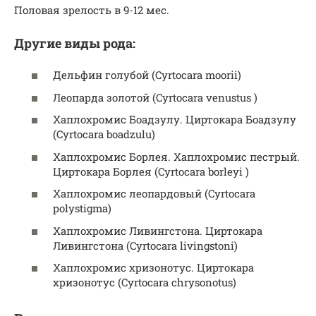
Половая зрелость в 9-12 мес.
Другие виды рода:
Дельфин голубой (Cyrtocara moorii)
Леопарда золотой (Cyrtocara venustus )
Хаплохромис Боадзулу. Циртокара Боадзулу
(Cyrtocara boadzulu)
Хаплохромис Борлея. Хаплохромис пестрый.
Циртокара Борлея (Cyrtocara borleyi )
Хаплохромис леопардовый (Cyrtocara
polystigma)
Хаплохромис Ливингстона. Циртокара
Ливингстона (Cyrtocara livingstoni)
Хаплохромис хризонотус. Циртокара
хризонотус (Cyrtocara chrysonotus)