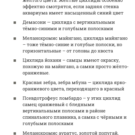
эффектно смотрятся, если задняя стенка
аквариума имеет насыщенный синий цвет
Демасони — цихлида с вертикальными
тёмно-синими и голубыми полосками
Меланохромис майнгано, цихлида майнгано
– тоже тёмно-синие и голубые полоски, но
горизонтальные – от головы до хвоста
Цихлида йохани – самцы имеют окраску,
похожую на майнгано, а самки просто жёлто-
оранжевые.
Красная зебра, зебра мбуна — цихлида ярко-
оранжевого цвета, переходящего в красный
Псевдотрофеус ломбардо – у этих цихлид
самец оранжевый с бледными
вертикальными полосами в районе
спинального плавника, а самка с чёрными и
голубыми полосками
Меланохромис ауратус, золотой попугай,