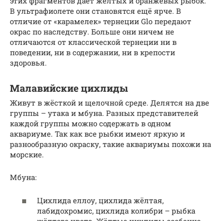
этих фрагментов даёт жёлтых и оранжевых рыбок.
В ультрафиолете они становятся ещё ярче. В
отличие от «карамелек» тернеции Glo передают
окрас по наследству. Больше они ничем не
отличаются от классической тернеции ни в
поведении, ни в содержании, ни в крепости
здоровья.
Малавийские цихлиды
Живут в жёсткой и щелочной среде. Делятся на две
группы – утака и мбуна. Разных представителей
каждой группы можно содержать в одном
аквариуме. Так как все рыбки имеют яркую и
разнообразную окраску, такие аквариумы похожи на
морские.
Мбуна:
Цихлида еллоу, цихлида жёлтая,
лабидохромис, цихлида колибри – рыбка
жёлтого цвета. Жёлтые цихлиды особенно