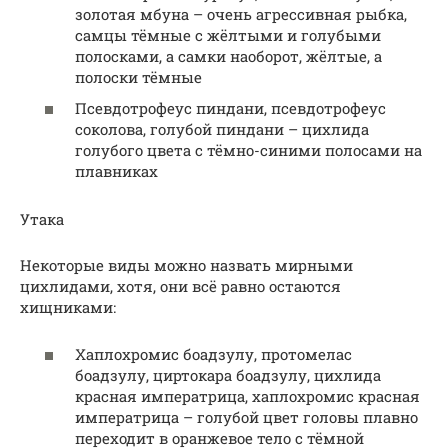
золотая мбуна – очень агрессивная рыбка,
самцы тёмные с жёлтыми и голубыми
полосками, а самки наоборот, жёлтые, а
полоски тёмные
Псевдотрофеус пиндани, псевдотрофеус
соколова, голубой пиндани – цихлида
голубого цвета с тёмно-синими полосами на
плавниках
Утака
Некоторые виды можно назвать мирными
цихлидами, хотя, они всё равно остаются
хищниками:
Хаплохромис боадзулу, протомелас
боадзулу, циртокара боадзулу, цихлида
красная императрица, хаплохромис красная
императрица – голубой цвет головы плавно
переходит в оранжевое тело с тёмной