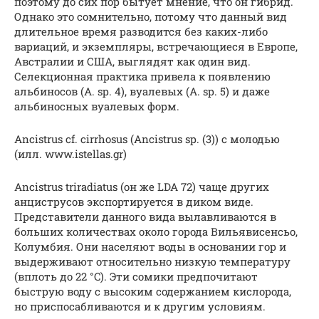
поэтому до сих пор бытует мнение, что он гибрид.
Однако это сомнительно, потому что данный вид
длительное время разводится без каких-либо
вариаций, и экземпляры, встречающиеся в Европе,
Австралии и США, выглядят как один вид.
Селекционная практика привела к появлению
альбиносов (A. sp. 4), вуалевых (A. sp. 5) и даже
альбиносных вуалевых форм.
Ancistrus cf. cirrhosus (Ancistrus sp. (3)) с молодью
(илл. www.istellas.gr)
Ancistrus triradiatus (он же LDA 72) чаще других
анциструсов экспортируется в диком виде.
Представители данного вида вылавливаются в
больших количествах около города Вильявисенсьо,
Колумбия. Они населяют воды в основании гор и
выдерживают относительно низкую температуру
(вплоть до 22 °C). Эти сомики предпочитают
быструю воду с высоким содержанием кислорода,
но приспосабливаются и к другим условиям.