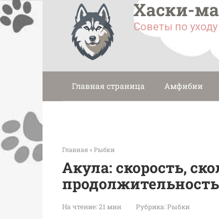
Хаски-м
Перейти
к
Советы по уход
контенту
Главная страница
Амфибии
Главная
»
Рыбки
Акула: скорость, ск
продолжительность
На чтение:
21 мин
Рубрика:
Рыбки