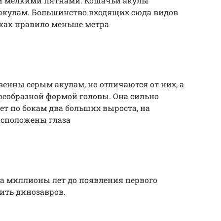
 мелкими пятнами. Кошачьи акулы
акулам. Большинство входящих сюда видов
как правило меньше метра
енны серым акулам, но отличаются от них, а
воеобразной формой головы. Она сильно
ет по бокам два больших выроста, на
асположены глаза
за миллионы лет до появления первого
ить динозавров.