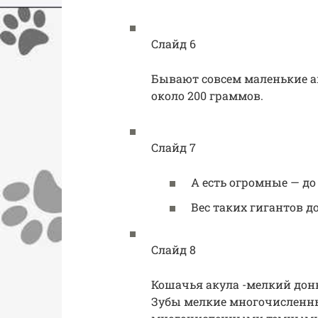
Слайд 6
Бывают совсем маленькие а
около 200 граммов.
Слайд 7
А есть огромные — до
Вес таких гигантов до
Слайд 8
Кошачья акула -мелкий донн
Зубы мелкие многочисленны