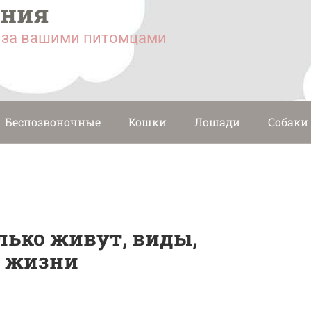
ания
у за вашими питомцами
Беспозвоночные
Кошки
Лошади
Собаки
олько живут, виды,
 жизни