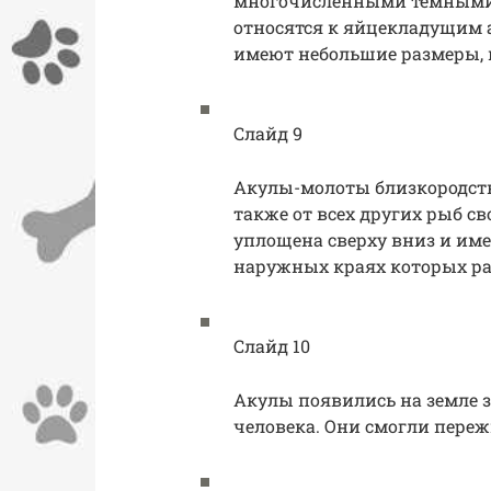
многочисленными темными
относятся к яйцекладущим 
имеют небольшие размеры, 
Слайд 9
Акулы-молоты близкородств
также от всех других рыб с
уплощена сверху вниз и име
наружных краях которых р
Слайд 10
Акулы появились на земле 
человека. Они смогли переж