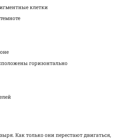
 пигментные клетки
 темноте
роне
сположены горизонтально
елей
зыря. Как только они перестают двигаться,