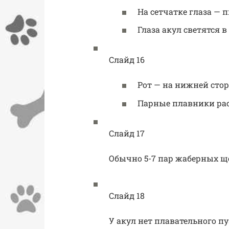
На сетчатке глаза —
Глаза акул светятся в
Слайд 16
Рот — на нижней сто
Парные плавники ра
Слайд 17
Обычно 5-7 пар жаберных щ
Слайд 18
У акул нет плавательного пу