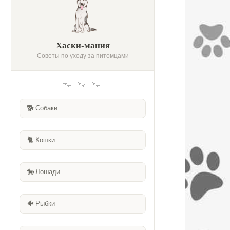
Хаски-мания
Советы по уходу за питомцами
🐾 🐾 🐾
🐕
Собаки
🐈
Кошки
🐎
Лошади
🐠
Рыбки