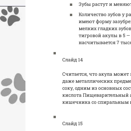
Зубы растут и меняю
Количество зубов у р
имеют форму зазубре
мелких гладких зубов
тигровой акулы в 5 —
насчитывается 7 тыся
Слайд 14
Считается, что акула может 
даже металлических предме
соку, одним из основных со
кислота Пищеварительный ап
кишечника со спиральным 
Слайд 15