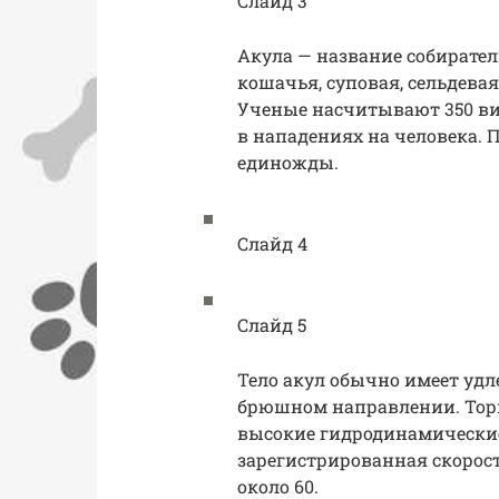
Слайд 3
Акула — название собиратель
кошачья, суповая, сельдевая
Ученые насчитывают 350 вид
в нападениях на человека. 
единожды.
Слайд 4
Слайд 5
Тело акул обычно имеет уд
брюшном направлении. Торп
высокие гидродинамически
зарегистрированная скорость
около 60.