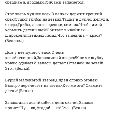
орешками, ягодами,Грибами запасается.
Этот зверь чуднее всех,В лапках держит грецкий
орех!Сушит грибы на ветках,Тащит в дупло: желуди,
ягоды,Грибы, лесные орешки, семена.Чтоб зимой
кормить детенышей!Обитает в хвойных —
широколиственных лесах.Что за девица — краса?
(Белочка).
Дом у нее дупло с едой.Очень
хозяйственный,Запасливый зверек!К зиме шубку
новую одеваетИ запасы делает.Отвечай, не зевай!
Это… (Белка).
Бурый маленький зверек,Виден словно огонек!
Быстро перелетает на веткахКто же это? Скажите
детки! (Белка).
Запасливая хозяйкаВесь день скачет,Запасы
прячет!Ну — ка, угадай — ка! Это… (Белка).