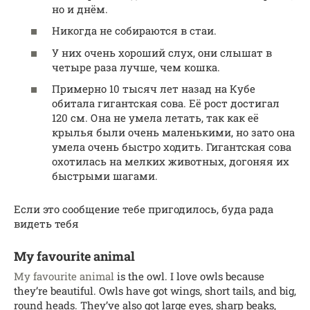
но и днём.
Никогда не собираются в стаи.
У них очень хороший слух, они слышат в
четыре раза лучше, чем кошка.
Примерно 10 тысяч лет назад на Кубе
обитала гигантская сова. Её рост достигал
120 см. Она не умела летать, так как её
крылья были очень маленькими, но зато она
умела очень быстро ходить. Гигантская сова
охотилась на мелких животных, догоняя их
быстрыми шагами.
Если это сообщение тебе пригодилось, буда рада
видеть тебя
My favourite animal
My favourite animal
is the owl. I love owls because
they’re beautiful. Owls have got wings, short tails, and big,
round heads. They’ve also got large eyes, sharp beaks,