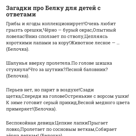
Загадки про Белку для детей с
ответами
Грибы и ягоды коллекционирует!Очень любит
грызть орешки,Чёрно — бурый окрас,Опытный
ловелас!Вниз сползает по стволу,Цепляясь
короткими лапами за кору!Животное лесное — …
(Белочка).
Шалунья вверху пролетела.По голове шишка
стукнула!Что за шутник?Лесной баловник?
(Белочка).
Перьев нет, но парит в воздухе!Сзади
щетка,Спереди на головеОстренькие с ворсом ушки!
К зиме готовит серый прикид,Весной медного цвета
примеряет!(Белочка).
Беспокойная девица:Цепкие лапкиПрыгает
ловко,Пролетает по сосновым веткам,Собирает
зёрна деткам! (Белочка).