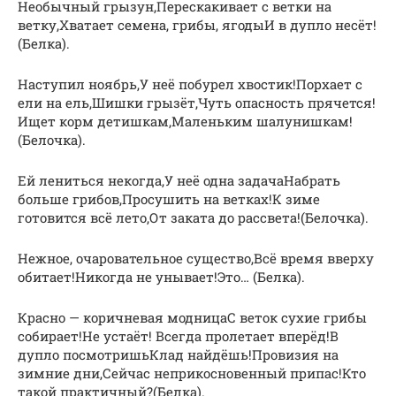
Необычный грызун,Перескакивает с ветки на
ветку,Хватает семена, грибы, ягодыИ в дупло несёт!
(Белка).
Наступил ноябрь,У неё побурел хвостик!Порхает с
ели на ель,Шишки грызёт,Чуть опасность прячется!
Ищет корм детишкам,Маленьким шалунишкам!
(Белочка).
Ей лениться некогда,У неё одна задачаНабрать
больше грибов,Просушить на ветках!К зиме
готовится всё лето,От заката до рассвета!(Белочка).
Нежное, очаровательное существо,Всё время вверху
обитает!Никогда не унывает!Это… (Белка).
Красно — коричневая модницаС веток сухие грибы
собирает!Не устаёт! Всегда пролетает вперёд!В
дупло посмотришьКлад найдёшь!Провизия на
зимние дни,Сейчас неприкосновенный припас!Кто
такой практичный?(Белка).