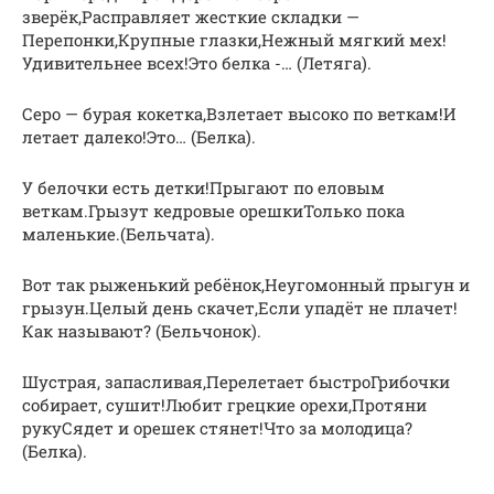
зверёк,Расправляет жесткие складки —
Перепонки,Крупные глазки,Нежный мягкий мех!
Удивительнее всех!Это белка -… (Летяга).
Серо — бурая кокетка,Взлетает высоко по веткам!И
летает далеко!Это… (Белка).
У белочки есть детки!Прыгают по еловым
веткам.Грызут кедровые орешкиТолько пока
маленькие.(Бельчата).
Вот так рыженький ребёнок,Неугомонный прыгун и
грызун.Целый день скачет,Если упадёт не плачет!
Как называют? (Бельчонок).
Шустрая, запасливая,Перелетает быстроГрибочки
собирает, сушит!Любит грецкие орехи,Протяни
рукуСядет и орешек стянет!Что за молодица?
(Белка).