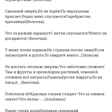
Смешной зверёк,Но не хорёк!По верхушкам
прыгает,Редко вниз спускаетсяСеребристая
красавица!(Белочка).
Что за рыжий парашютС ветки спускается?Никто не
догадается! (Белочка).
У меня полно кормов,Не страшна лютая зима!Если
посмотрите в дупло,То увидите много…(Запасов).
Не достать лесным зверям,Что заботливо сложено!
Там и фрукты и орехи,Корни растений, семена!А
сложила всё хитрюга,Рыжешёрстая подруга,Но не
лиса,А… (Белочка).
Побелили её!Красные глазки глядят.Что за снежок
скачет?Это белка -… (Альбинос).
Парит средь кронДеревьев серенький