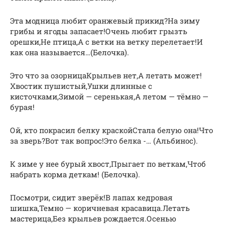
Эта модница любит оранжевый прикид?На зиму
грибы и ягоды запасает!Очень любит грызть
орешки,Не птица,А с ветки на ветку перелетает!И
как она называется…(Белочка).
Это что за озорницаКрыльев нет,А летать может!
Хвостик пушистый,Ушки длинные с
кисточками,Зимой — серенькая,А летом — тёмно —
бурая!
Ой, кто покрасил белку краскойСтала белую она!Что
за зверь?Вот так вопрос!Это белка -… (Альбинос).
К зиме у нее бурый хвост,Прыгает по веткам,Чтоб
набрать корма деткам! (Белочка).
Посмотри, сидит зверёк!В лапах кедровая
шишка,Темно — коричневая красавица.Летать
мастерица,Без крыльев рождается.Осенью