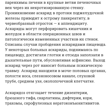
паренхимы печени в крупные ветви печеночных
вен через их некротизированную стенку.
Проникновение аскарид в протоки поджелудочной
железы приводит к острому панкреатиту, в
червеобразный отросток — к аппендициту.
Аскариды могут перфорировать кишечник и
желудок в области операционных швов и
патологически измененных участков их стенок.
Описаны случаи прободения аскаридами пищевода.
У некоторых больных аскариды, поднимаясь по
пищеводу, достигали глотки и отсюда заползали в
дыхательные пути, обусловливая асфиксию. Выход
аскарид через рот наносит больным психическую
травму. Аскарид находили в моче-половых органах,
полости носа, слезноносовом канале, слуховой
трубе, среднем ухе, околопочечной клетчатке.
Аскаридоз отягощает течение дизентерии,
брюшного тифа, скарлатины, дифтерии, кори,
трахомы, скрофулезных кератоконъюнктивитов.