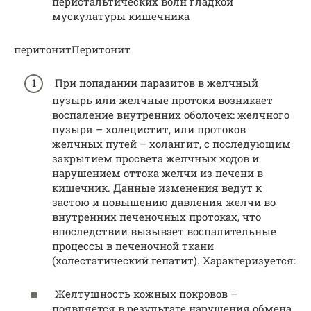
перистальтических волн гладкой
мускулатуры кишечника
перитонитПеритонит
При попадании паразитов в желчный
пузырь или желчные протоки возникает
воспаление внутренних оболочек: желчного
пузыря – холецистит, или протоков
желчных путей – холангит, с последующим
закрытием просвета желчных ходов и
нарушением оттока желчи из печени в
кишечник. Данные изменения ведут к
застою и повышению давления желчи во
внутренних печеночных протоках, что
впоследствии вызывает воспалительные
процессы в печеночной ткани
(холестатический гепатит). Характеризуется:
Желтушность кожных покровов –
появляется в результате нарушения обмена