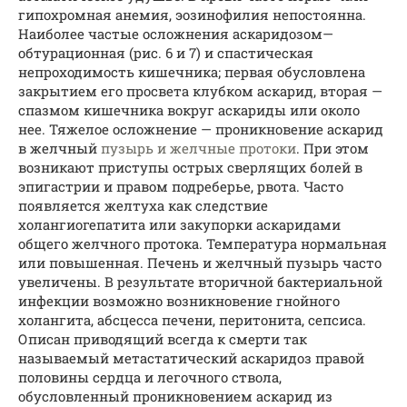
гипохромная анемия, эозинофилия непостоянна.
Наиболее частые осложнения аскаридозом—
обтурационная (рис. 6 и 7) и спастическая
непроходимость кишечника; первая обусловлена
закрытием его просвета клубком аскарид, вторая —
спазмом кишечника вокруг аскариды или около
нее. Тяжелое осложнение — проникновение аскарид
в желчный
пузырь и желчные протоки
. При этом
возникают приступы острых сверлящих болей в
эпигастрии и правом подреберье, рвота. Часто
появляется желтуха как следствие
холангиогепатита или закупорки аскаридами
общего желчного протока. Температура нормальная
или повышенная. Печень и желчный пузырь часто
увеличены. В результате вторичной бактериальной
инфекции возможно возникновение гнойного
холангита, абсцесса печени, перитонита, сепсиса.
Описан приводящий всегда к смерти так
называемый метастатический аскаридоз правой
половины сердца и легочного ствола,
обусловленный проникновением аскарид из