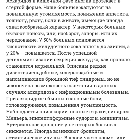
Аскаридоз в кишечной фазе иногда протекает в
стертой форме. Чаще больные жалуются на
повышенную утомляемость, понижение аппетита,
тошноту, рвоту, боли в животе, имеющие иногда
схваткообразный характер. У некоторых больных
бывают поносы, или, наоборот, запоры, или их
чередование. У 50% больных понижается
кислотность желудочного сока вплоть до ахилии, а
у 20% — повышается. После успешной
дегельминтизации секреция желудка, как правило,
становится нормальной. Описаны редкие
дизентериеподобные, холероподобные и
напоминающие брюшной тиф синдромы, но не
исключена возможность сочетания в данных
случаях аскаридоза с инфекционными болезнями.
При аскаридозе обычны головные боли,
головокружения, повышенная утомляемость.
Наблюдается анизокории, ночные страхи, синдром
Меньера, эпилептиформные судороги, менингизм.
Артериальное давление у некоторых больных
снижается. Иногда возникают бронхиты,
астматическое удушье. В крови часто нормо- или