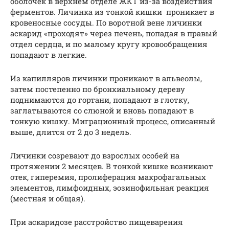
оболо­чек в верхнем отделе ЖКТ из-за воздействия
ферментов. Личинка из тонкой кишки проникает в
кровеносные сосуды. По воротной вене личинки
аскарид «проходят» через печень, попадая в правый
отдел сердца, и по малому кругу крово­обращения
попадают в легкие.
Из капилляров личинки проникают в альвеолы,
затем постепенно по бронхиальному дереву
поднимаются до гортани, попадают в глотку,
заглатываются со слюной и вновь по­падают в
тонкую кишку. Миграционный процесс, описанный
выше, длится от 2 до 3 недель.
Личинки созревают до взрослых особей на
протяжении 2 месяцев. В тонкой кишке возникают
отек, гиперемия, пролиферация макрофагальных
элементов, лимфоидных, эозинофильная реакция
(местная и общая).
При аскаридозе расстройство пищеварения