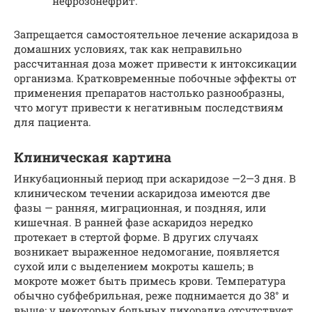
нефрозонефрит.
Запрещается самостоятельное лечение аскаридоза в
домашних условиях, так как неправильно
рассчитанная доза может привести к интоксикации
организма. Кратковременные побочные эффекты от
применения препаратов настолько разнообразны,
что могут привести к негативным последствиям
для пациента.
Клиническая картина
Инкубационный период при аскаридозе —2—3 дня. В
клиническом течении аскаридоза имеются две
фазы — ранняя, миграционная, и поздняя, или
кишечная. В ранней фазе аскаридоз нередко
протекает в стертой форме. В других случаях
возникает выраженное недомогание, появляется
сухой или с выделением мокроты кашель; в
мокроте может быть примесь крови. Температура
обычно субфебрильная, реже поднимается до 38° и
выше; у некоторых больных лихорадка отсутствует.