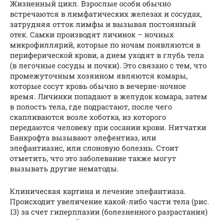
Жизненный цикл. Взрослые особи обычно
встречаются в лимфатических железах и сосудах,
затрудняя отток лимфы и вызывая постоянный
отек. Самки производят личинок – ночных
микрофиллярий, которые по ночам появляются в
периферической крови, а днем уходят в глубь тела
(в легочные сосуды и почки). Это связано с тем, что
промежуточным хозяином являются комары,
которые сосут кровь обычно в вечерне-ночное
время. Личинки попадают в желудок комара, затем
в полость тела, где подрастают, после чего
скапливаются возле хоботка, из которого
передаются человеку при сосании крови. Нитчатки
Банкрофта вызывают элефентиаз, или
элефантиазис, или слоновую болезнь. Стоит
отметить, что это заболевание также могут
вызывать другие нематоды.
Клиническая картина и лечение элефантиаза.
Происходит увеличение какой-либо части тела (рис.
13) за счет гиперплазии (болезненного разрастания)