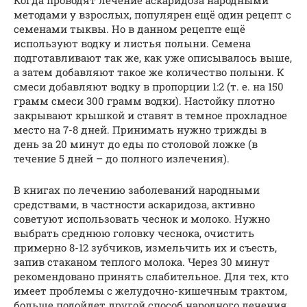
методами у взрослых, популярен ещё один рецепт с
семенами тыквы. Но в данном рецепте ещё
используют водку и листья полыни. Семена
подготавливают так же, как уже описывалось выше,
а затем добавляют такое же количество полыни. К
смеси добавляют водку в пропорции 1:2 (т. е. на 150
грамм смеси 300 грамм водки). Настойку плотно
закрывают крышкой и ставят в темное прохладное
место на 7-8 дней. Принимать нужно трижды в
день за 20 минут до еды по столовой ложке (в
течение 5 дней – до полного излечения).
В книгах по лечению заболеваний народными
средствами, в частности аскаридоза, активно
советуют использовать чеснок и молоко. Нужно
выбрать среднюю головку чеснока, очистить
примерно 8-12 зубчиков, измельчить их и съесть,
запив стаканом теплого молока. Через 30 минут
рекомендовано принять слабительное. Для тех, кто
имеет проблемы с желудочно-кишечным трактом,
больше подойдет другой способ народного лечения.