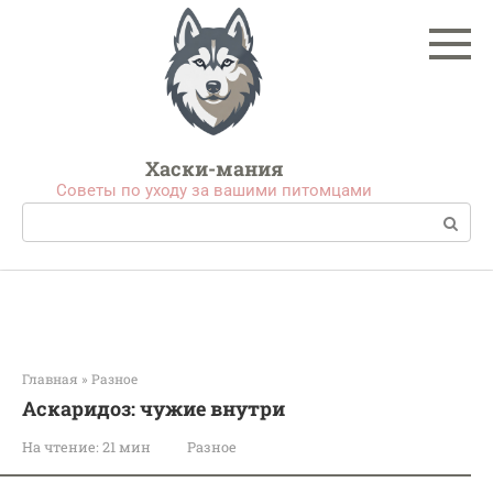
Перейти
к
контенту
Хаски-мания
Советы по уходу за вашими питомцами
Поиск:
Главная
»
Разное
Аскаридоз: чужие внутри
На чтение:
21 мин
Разное