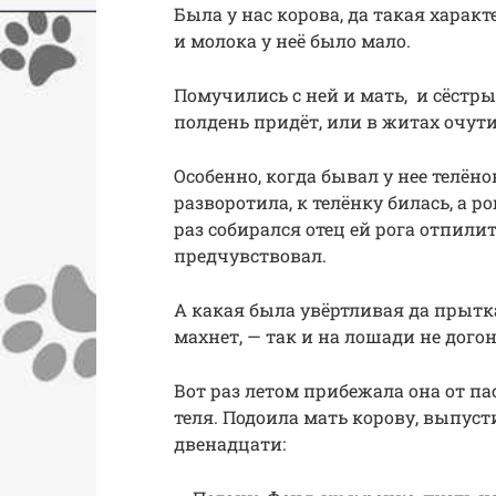
Была у нас корова, да такая характ
и молока у неё было мало.
Помучились с ней и мать, и сёстры.
полдень придёт, или в житах очути
Особенно, когда бывал у нее телёно
разворотила, к телёнку билась, а р
раз собирался отец ей рога отпилит
предчувствовал.
А какая была увёртливая да прытка
махнет, — так и на лошади не дого
Вот раз летом прибежала она от пас
теля. Подоила мать корову, выпусти
двенадцати: