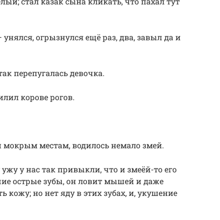
лый; стал казак сына кликать, что пахал тут
— унялся, огрызнулся ещё раз, два, завыл да и
так перепугалась девочка.
илил корове рогов.
и мокрым местам, водилось немало змей.
 ужу у нас так привыкли, что и змеёй-то его
ьшие острые зубы, он ловит мышей и даже
 кожу; но нет яду в этих зубах, и, укушение