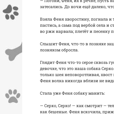
— Погони, Феня, их к речке, пусть н
затесались. До ночи ещё далеко, что
Взяла Феня хворостину, погнала и т
пастись, а сама под вербой села и с
во ржи нарвала; плетёт и песенку п
Слышит Феня, что-то в лозняке заш
лозняком обросла.
Глядит Феня что-то серое сквозь г
девочке, что это наша собака Серко
только шея неповоротливая, хвост п
Феня волка никогда вблизи не вид
Стала уже Феня собаку манить:
— Серко, Серко! — как смотрит — те
как бешеные. Феня вскочила, прижал