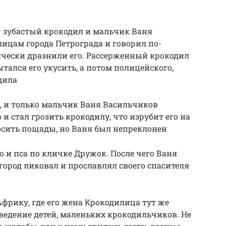
— зубастый крокодил и мальчик Ваня
лицам города Петрограда и говорил по-
ячески дразнили его. Рассерженный крокодил
тался его укусить, а потом полицейского,
дила
, и только мальчик Ваня Васильчиков
 стал грозить крокодилу, что изрубит его на
осить пощады, но Ваня был непреклонен
о и пса по кличке Дружок. После чего Ваня
город ликовал и прославлял своего спасителя
Африку, где его жена Крокодилица тут же
ведение детей, маленьких крокодильчиков. Не