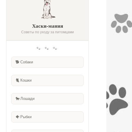
Хаски-мания
Советы по уходу за питомцами
🐾 🐾 🐾
🐕
Собаки
🐈
Кошки
🐎
Лошади
🐠
Рыбки