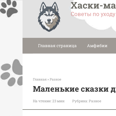
Хаски-м
Перейти
к
Советы по уход
контенту
Главная страница
Амфибии
Главная
»
Разное
Маленькие сказки 
На чтение:
23 мин
Рубрика:
Разное