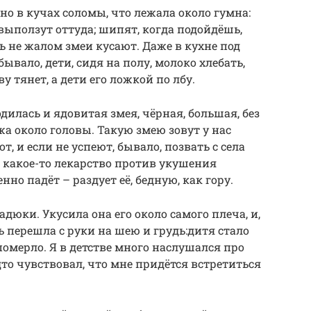
но в кучах соломы, что лежала около гумна:
выползут оттуда; шипят, когда подойдёшь,
ь не жалом змеи кусают. Даже в кухне под
бывало, дети, сидя на полу, молоко хлебать,
у тянет, а дети его ложкой по лбу.
одилась и ядовитая змея, чёрная, большая, без
жа около головы. Такую змею зовут у нас
т, и если не успеют, бывало, позвать с села
л какое-то лекарство против укушения
но падёт – раздует её, бедную, как гору.
адюки. Укусила она его около самого плеча, и,
 перешла с руки на шею и грудь:дитя стало
 померло. Я в детстве много наслушался про
дто чувствовал, что мне придётся встретиться