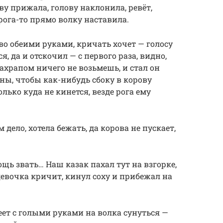
еву прижала, голову наклонила, ревёт,
ога-то прямо волку наставила.
во обеими руками, кричать хочет — голосу
я, да и отскочил — с первого раза, видно,
нахрапом ничего не возьмешь, и стал он
роны, чтобы как-нибудь сбоку в корову
олько куда не кинется, везде рога ему
 дело, хотела бежать, да корова не пускает,
ощь звать… Наш казак пахал тут на взгорке,
 девочка кричит, кинул соху и прибежал на
меет с голыми руками на волка сунуться —