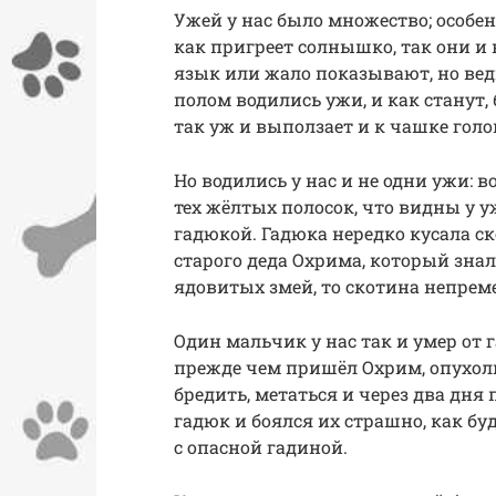
Ужей у нас было множество; особен
как пригреет солнышко, так они и 
язык или жало показывают, но вед
полом водились ужи, и как станут, 
так уж и выползает и к чашке голов
Но водились у нас и не одни ужи: в
тех жёлтых полосок, что видны у у
гадюкой. Гадюка нередко кусала ско
старого деда Охрима, который зна
ядовитых змей, то скотина непремен
Один мальчик у нас так и умер от г
прежде чем пришёл Охрим, опухоль
бредить, метаться и через два дня
гадюк и боялся их страшно, как бу
с опасной гадиной.