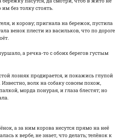
а бережку пасутся, да смотри, чтоб в жито не
 им без толку стоять.
еля, и корову; пригнала на бережок, пустила
тала венок плести из васильков, что по дороге
оёт.
уршало, а речка-то с обоих берегов густым
устой лозняк продирается, и покажись глупой
. Известно, волк на собаку совсем похож,
алкой, морда понурая, и глаза блестят; но
ала.
лёнок, а за ним корова несутся прямо на неё
ась к вербе, не знает, что делать; телёнок к