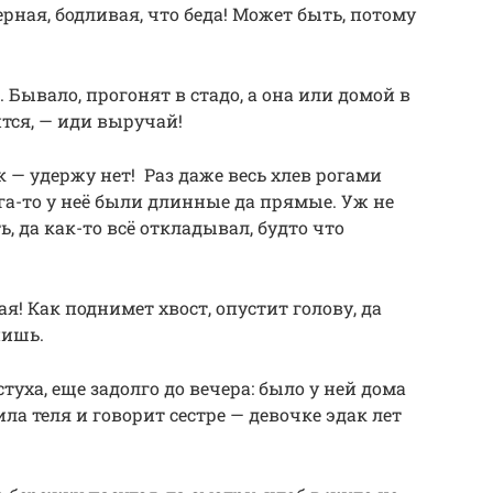
ерная, бодливая, что беда! Может быть, потому
 Бывало, прогонят в стадо, а она или домой в
тся, — иди выручай!
к — удержу нет! Раз даже весь хлев рогами
ога-то у неё были длинные да прямые. Уж не
ь, да как-то всё откладывал, будто что
я! Как поднимет хвост, опустит голову, да
нишь.
туха, еще задолго до вечера: было у ней дома
ла теля и говорит сестре — девочке эдак лет