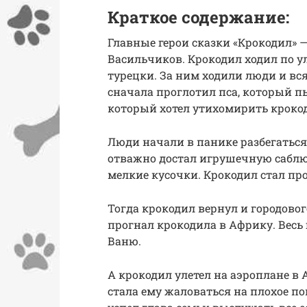
Краткое содержание:
Главные герои сказки «Крокодил» 
Васильчиков. Крокодил ходил по у
турецки. За ним ходили люди и вс
сначала проглотил пса, который пы
который хотел утихомирить кроко
Люди начали в панике разбегаться
отважно достал игрушечную саблю и
мелкие кусочки. Крокодил стал пр
Тогда крокодил вернул и городовог
прогнал крокодила в Африку. Весь 
Ваню.
А крокодил улетел на аэроплане в 
стала ему жаловаться на плохое по