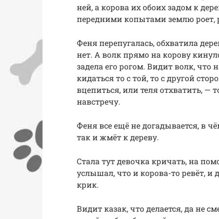
ней, а корова их обоих задом к дер
передними копытами землю роет, р
Феня перепугалась, обхватила дере
нет. А волк прямо на корову кинулс
задела его рогом. Видит волк, что 
кидаться то с той, то с другой сто
вцепиться, или теля отхватить, — т
навстречу.
Феня все ещё не догадывается, в чём
так и жмёт к дереву.
Стала тут девочка кричать, на пом
услышал, что и корова-то ревёт, и
крик.
Видит казак, что делается, да не с