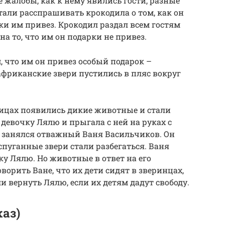
е жалобы, как к нему явились гости, разные
али расспрашивать крокодила о том, как он
ки им привез. Крокодил раздал всем гостям
 на то, что им он подарки не привез.
, что им он привез особый подарок –
африканские звери пустились в пляс вокруг
лицах появились дикие животные и стали
девочку Лялю и прыгала с ней на руках с
 занялся отважный Ваня Васильчиков. Он
пуганные звери стали разбегаться. Ваня
ку Лялю. Но животные в ответ на его
ворить Ване, что их дети сидят в зверинцах,
и вернуть Лялю, если их детям дадут свободу.
каз)