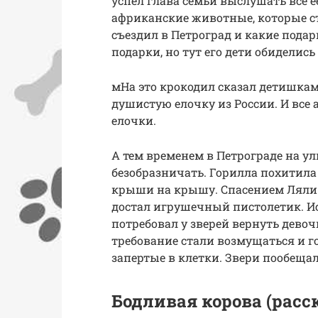
успел глава семьи выслушать все е
африканские животные, которые ст
съездил в Петроград и какие подар
подарки, но тут его дети обиделись
мНа это крокодил сказал детишкам
душистую елочку из России. И все 
елочки.
А тем временем в Петрограде на у
безобразничать. Горилла похитила 
крыши на крышу. Спасением Ляли
достал игрушечный пистолетик. Ис
потребовал у зверей вернуть девоч
требование стали возмущаться и го
запертые в клетки. Звери пообещал
Бодливая корова (расс