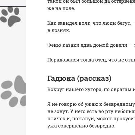
такой он был большой да остервене
же на поле.
Как завидел волк, что люди бегут, 
в лозняк.
Феню казаки едва домой довели — 
Порадовался тогда отец, что не отп
Гадюка (рассказ)
Вокруг нашего хутора, по оврагам 
Я не говорю об ужах: к безвредному
не зовут. У него есть во рту небол
птичек и, пожалуй, может прокусить
ужа совершенно безвредно.