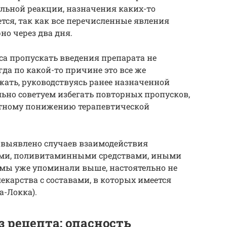
ьной реакции, назначения каких-то
тся, так как все перечисленные явления
о через два дня.
рса пропускать введения препарата не
огда по какой-то причине это все же
ать, руководствуясь ранее назначенной
льно советуем избегать повторных пропусков,
метному понижению терапевтической
е выявлено случаев взаимодействия
ами, поливитаминными средствами, иными
мы уже упоминали выше, настоятельно не
карства с составами, в которых имеется
а-Локка).
 рецепта: опасность