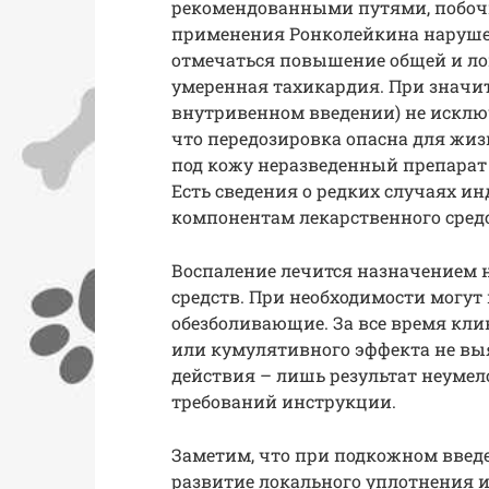
рекомендованными путями, побочн
применения Ронколейкина наруше
отмечаться повышение общей и лок
умеренная тахикардия. При значи
внутривенном введении) не исклю
что передозировка опасна для жи
под кожу неразведенный препарат
Есть сведения о редких случаях и
компонентам лекарственного средс
Воспаление лечится назначением
средств. При необходимости могу
обезболивающие. За все время кл
или кумулятивного эффекта не выя
действия – лишь результат неумел
требований инструкции.
Заметим, что при подкожном введ
развитие локального уплотнения и