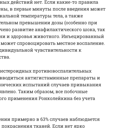
ых действий нет. Если какие-то правила
ны, в первые минуты после введения может
альной температуры тела, а также
тельном превышении дозы (особенно при
чено развитие анафилактического шока, так
зни и здоровья животного. Инъецированный
 может спровоцировать местное воспаление.
ндивидуальной чувствительности к
тва.
 нестероидных противовоспалительных
т вводиться антигистаминные препараты и
инических испытаний случаев привыкания
влено. Таким образом, все побочные
ого применения Ронколейкина без учета
ении примерно в 63% случаев наблюдается
 покраснения тканей. Если нет ярко