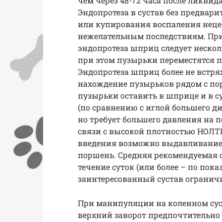
чем через 48-72 часа после ликвид
Эндопротеза в сустав без предвар
или купирования воспаления неце
нежелательным последствиям. При
эндопротеза шприц следует нескол
при этом пузырьки переместятся 
Эндопротеза шприц более не встрях
нахождение пузырьков рядом с по
пузырьки оставить в шприце и в су
(по сравнению с иглой большего д
но требует большего давления на 
связи с высокой плотностью НОЛТ
введения возможно выдавливание 
поршень. Средняя рекомендуемая с
течение суток (или более – по пок
заинтересованный сустав огранич
При манипуляции на коленном сус
верхний заворот предпочтительно 