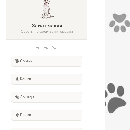
Хаски-мания
Советы по уходу за питомцами
🐾 🐾 🐾
🐕
Собаки
🐈
Кошки
🐎
Лошади
🐠
Рыбки