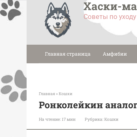
Хаски-м
Перейти
к
Советы по уход
контенту
Главная страница
Амфибии
Главная
»
Кошки
Ронколейкин анало
На чтение:
17 мин
Рубрика:
Кошки