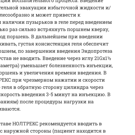
ации воспалительного процесса. Введение
ительной эвакуации избыточной жидкости и/
лесообразно и может привести к
 наличии пузырьков в геле перед введением
ько раз сильно встряхнуть поршнем кверху,
под поршень. В дальнейшем при введении
ивать, густая консистенция геля обеспечит
ршнем, по завершении введения Эндопротеза
став не вводить. Введение через иглу 21Gx1½
иаметра) уменьшает болезненность инъекции,
поршень и увеличения времени введения. В
РЕКС при чрезмерном нажатии и скорости
геля в обратную сторону цилиндра через
корость введения 3-5 минут на инъекцию. В
азаниям) после процедуры нагрузки на
иваются.
таве НОЛТРЕКС рекомендуется вводить в
с наружной стороны (пациент находится в