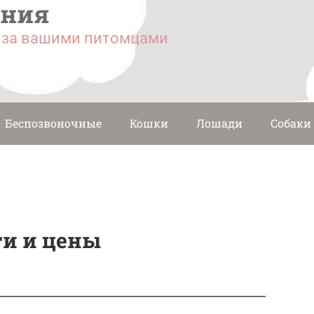
ания
у за вашими питомцами
Беспозвоночные
Кошки
Лошади
Собаки
ги и цены