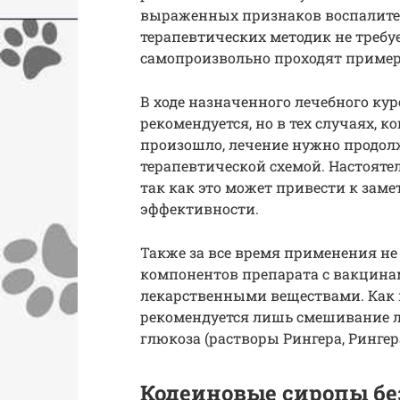
выраженных признаков воспалител
терапевтических методик не требуе
самопроизвольно проходят примерн
В ходе назначенного лечебного ку
рекомендуется, но в тех случаях, к
произошло, лечение нужно продолж
терапевтической схемой. Настояте
так как это может привести к за
эффективности.
Также за все время применения н
компонентов препарата с вакцин
лекарственными веществами. Как 
рекомендуется лишь смешивание ле
глюкоза (растворы Рингера, Рингер
Кодеиновые сиропы без