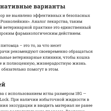
рнативные варианты
пор не выявлено эффективных и безопасных
Ронколейкин». Аналог лекарства, таким
ной ветеринарной практике это единственный
ироким фармакологическим действием.
итомца – это то, за что несет
Врачи рекомендуют своевременно обращаться
льные ветеринарные клиники, чтобы кошка
е и полноценную, жизнерадостную жизнь.
бязательно помогут в этом.
ей
ва с использованием иглы размером 18G —
r-Lock. При наличии избыточной жидкости в
ения экссудации и вводить материал не ранее