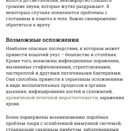
вплоть до светобоязни, некомфортно слышать
громкие звуки, которые жутко раздражают. В
некоторых случаях появляются проблемы с
глотанием и ломота в теле. Важно своевременно
обратиться к врачу.
Возможные осложнения
Наиболее опасные последствия, к которым может
привести кошачий укус – бешенство и столбняк.
Кроме того, возможны инфекционные поражения,
вызванные стафилококками, стрептококками,
пастереллой и другими патогенными бактериями.
Они способны привести к серьезным осложнениям
в виде воспалительных процессов в органах
дыхания, инфицирования костей и сухожилий,
хронической почечной недостаточности
, заражения
крови.
Более подвержены возникновению подобных
проблем люди с ослабленной иммунной системой,
страдающие сахарным диабетом, заболеваниями