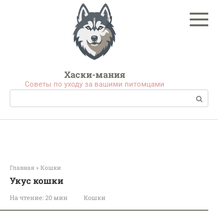
Перейти
к
контенту
Хаски-мания
Советы по уходу за вашими питомцами
Поиск:
Главная
»
Кошки
Укус кошки
На чтение:
20 мин
Кошки