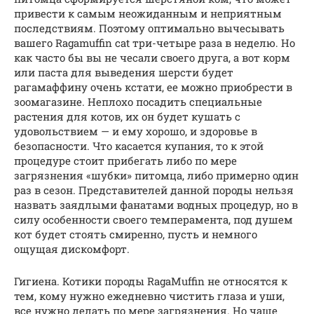
привести к самым неожиданным и неприятным
последствиям. Поэтому оптимально вычесывать
вашего Ragamuffin cat три-четыре раза в неделю. Но
как часто бы вы не чесали своего друга, а вот корм
или паста для выведения шерсти будет
рагамаффину очень кстати, ее можно приобрести в
зоомагазине. Неплохо посадить специальные
растения для котов, их он будет кушать с
удовольствием — и ему хорошо, и здоровье в
безопасности. Что касается купания, то к этой
процедуре стоит прибегать либо по мере
загрязнения «шубки» питомца, либо примерно один
раз в сезон. Представителей данной породы нельзя
назвать заядлыми фанатами водных процедур, но в
силу особенности своего темперамента, под душем
кот будет стоять смиренно, пусть и немного
ощущая дискомфорт.
Гигиена. Котики породы RagaMuffin не относятся к
тем, кому нужно ежедневно чистить глаза и уши,
все нужно делать по мере загрязнения. Но чаще