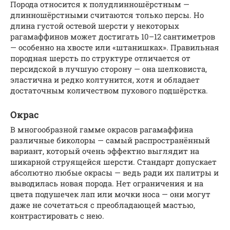
Порода относится к полудлинношёрстным —
длинношёрстными считаются только персы. Но
длина густой остевой шерсти у некоторых
рагамаффинов может достигать 10–12 сантиметров
— особенно на хвосте или «штанишках». Правильная
породная шерсть по структуре отличается от
персидской в лучшую сторону — она шелковиста,
эластична и редко колтунится, хотя и обладает
достаточным количеством пухового подшёрстка.
Окрас
В многообразной гамме окрасов рагамаффина
различные биколоры — самый распространённый
вариант, который очень эффектно выглядит на
шикарной струящейся шерсти. Стандарт допускает
абсолютно любые окрасы — ведь ради их палитры и
выводилась новая порода. Нет ограничения и на
цвета подушечек лап или мочки носа — они могут
даже не сочетаться с преобладающей мастью,
контрастировать с нею.