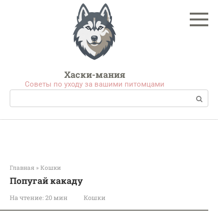
Перейти
к
контенту
Хаски-мания
Советы по уходу за вашими питомцами
Поиск:
Главная
»
Кошки
Попугай какаду
На чтение:
20 мин
Кошки