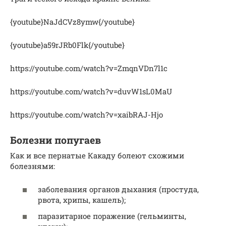
{youtube}NaJdCVz8ymw{/youtube}
{youtube}a59rJRb0Flk{/youtube}
https://youtube.com/watch?v=ZmqnVDn7l1c
https://youtube.com/watch?v=duvW1sL0MaU
https://youtube.com/watch?v=xaibRAJ-Hjo
Болезни попугаев
Как и все пернатые Какаду болеют схожими
болезнями:
заболевания органов дыхания (простуда,
рвота, хрипы, кашель);
паразитарное поражение (гельминты,