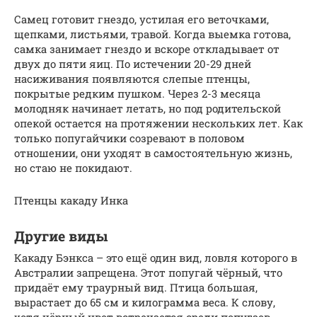
Самец готовит гнездо, устилая его веточками,
щепками, листьями, травой. Когда выемка готова,
самка занимает гнездо и вскоре откладывает от
двух до пяти яиц. По истечении 20-29 дней
насиживания появляются слепые птенцы,
покрытые редким пушком. Через 2-3 месяца
молодняк начинает летать, но под родительской
опекой остается на протяжении нескольких лет. Как
только попугайчики созревают в половом
отношении, они уходят в самостоятельную жизнь,
но стаю не покидают.
Птенцы какаду Инка
Другие виды
Какаду Бэнкса – это ещё один вид, ловля которого в
Австралии запрещена. Этот попугай чёрный, что
придаёт ему траурный вид. Птица большая,
вырастает до 65 см и килограмма веса. К слову,
хотя чёрный цвет встречается среди попугаев,