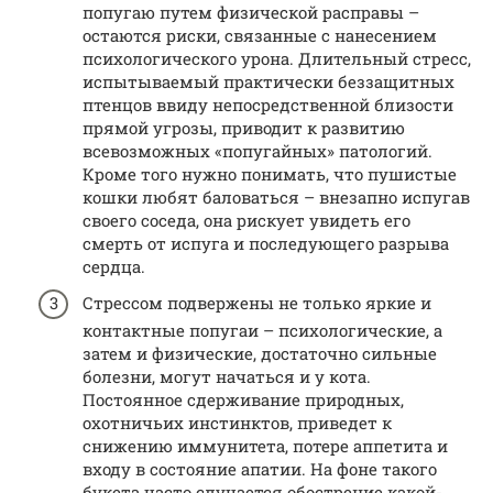
попугаю путем физической расправы –
остаются риски, связанные с нанесением
психологического урона. Длительный стресс,
испытываемый практически беззащитных
птенцов ввиду непосредственной близости
прямой угрозы, приводит к развитию
всевозможных «попугайных» патологий.
Кроме того нужно понимать, что пушистые
кошки любят баловаться – внезапно испугав
своего соседа, она рискует увидеть его
смерть от испуга и последующего разрыва
сердца.
Стрессом подвержены не только яркие и
контактные попугаи – психологические, а
затем и физические, достаточно сильные
болезни, могут начаться и у кота.
Постоянное сдерживание природных,
охотничьих инстинктов, приведет к
снижению иммунитета, потере аппетита и
входу в состояние апатии. На фоне такого
букета часто случается обострение какой-