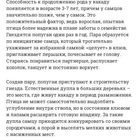
Способность к продолжению рода у какаду
появляется в возрасте 3-7 лет, причем у самцов
значительно позже, чем у самок. Это
положительный фактор, ведь взрослая, опытная
птица более надежна в плане заботы о семействе.
Гнездятся попугаи один раз в год. Пара образуется
по инициативе самца, который трогательно
ухаживает за избранной самкой: «целует» в клюв,
приглаживает перышки, почесывает ее голову.
Стараясь понравиться партнерше, распускает
хохолок, танцует и постоянно воркует.
Создав пару, попугаи приступают к строительству
гнезда. Естественные дупла в больших деревьях –
это места, где живут какаду в период размножения.
Птица не может самостоятельно выдолбить
углубление внутри ствола, но в состоянии клювом
и лапами расширить готовую впадину. За такие
дупла самцу приходится конкурировать со своими
сородичами, а порой и выселять мелких животных
с насиженных мест.