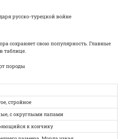
одаря русско-турецкой войне
ора сохраняет свою популярность. Главные
в таблице.
арт породы
ое, стройное
ые, с округлыми лапами
ряющийся к кончику
еднего размера. Морда узкая