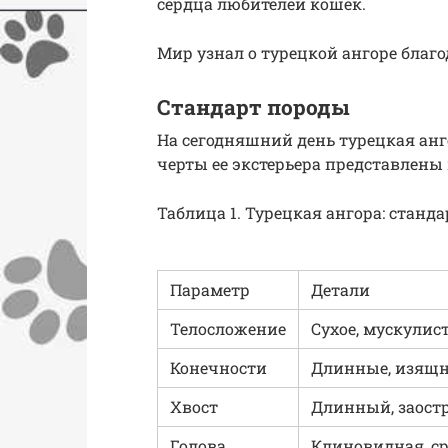
сердца любителей кошек.
Мир узнал о турецкой ангоре благ
Стандарт породы
На сегодняшний день турецкая анг
черты ее экстерьера представлены 
Таблица 1. Турецкая ангора: станд
Параметр
Детали
Телосложение
Сухое, мускулист
Конечности
Длинные, изящн
Хвост
Длинный, заост
Голова
Клиновидная, ср