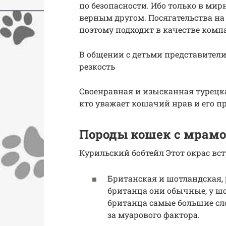
по безопасности. Ибо только в ми
верным другом. Посягательства на с
поэтому подходит в качестве компа
В общении с детьми представител
резкость
Своенравная и изысканная турецка
кто уважает кошачий нрав и его п
Породы кошек с мрам
Курильский бобтейл Этот окрас вст
Британская и шотландская,
британца они обычные, у шо
британца самые большие сл
за муарового фактора.