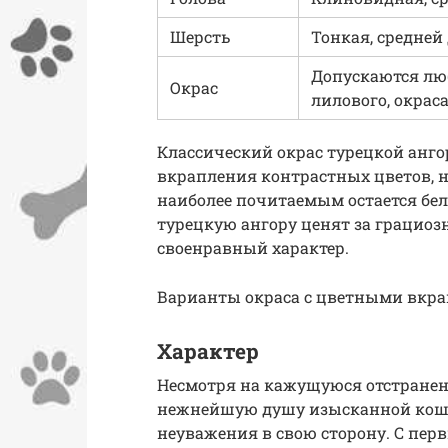
Шерсть
Тонкая, средней
Допускаются лю
Окрас
лилового, окрас
Классический окрас турецкой анг
вкрапления контрастных цветов, н
наиболее почитаемым остается бе
турецкую ангору ценят за грациоз
своенравный характер.
Варианты окраса с цветными вкра
Характер
Несмотря на кажущуюся отстраненн
нежнейшую душу изысканной кошки
неуважения в свою сторону. С пер