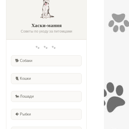
Хаски-мания
Советы по уходу за питомцами
🐾 🐾 🐾
🐕
Собаки
🐈
Кошки
🐎
Лошади
🐠
Рыбки