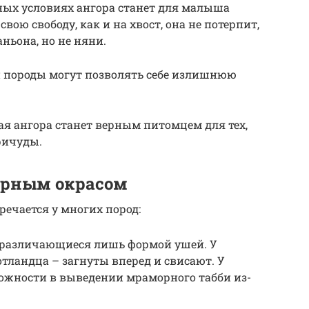
рных условиях ангора станет для малыша
вою свободу, как и на хвост, она не потерпит,
ньона, но не няни.
и породы могут позволять себе излишнюю
я ангора станет верным питомцем для тех,
ричуды.
орным окрасом
речается у многих пород:
 различающиеся лишь формой ушей. У
тландца – загнуты вперед и свисают. У
ожности в выведении мраморного табби из-