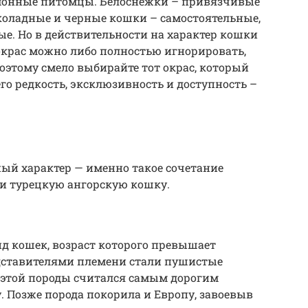
омонные питомцы. Белоснежки – привязчивые
коладные и черные кошки – самостоятельные,
ые. Но в действительности на характер кошки
 окрас можно либо полностью игнорировать,
Поэтому смело выбирайте тот окрас, который
его редкость, эксклюзивность и доступность –
й характер — именно такое сочетание
сти турецкую ангорскую кошку.
д кошек, возраст которого превышает
дставителями племени стали пушистые
к этой породы считался самым дорогим
 Позже порода покорила и Европу, завоевыв