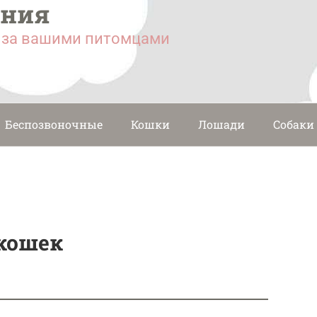
ания
у за вашими питомцами
Беспозвоночные
Кошки
Лошади
Собаки
кошек