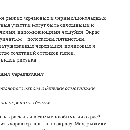
ние рыжих /кремовых и черных/шоколадных,
ветные участки могут быть сплошными и
елкими, напоминающими чешуйки. Окрас
сунчатым – полосатым, пятнистым,
атушеванные черепашки, поинтовые и
тво сочетаний оттенков пятен,
 видов рисунка.
дный черепаховый
епахового окраса с белыми отметинами
ная черепаха с белым
мый красивый и самый необычный окрас?
ить характер кошки по окрасу. Мол, рыжики