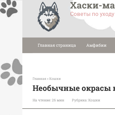
Хаски-м
Перейти
к
Советы по уход
контенту
Главная страница
Амфибии
Главная
»
Кошки
Необычные окрасы 
На чтение:
26 мин
Рубрика:
Кошки