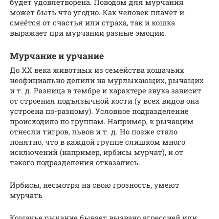
будет удовлетворена. Поводом для мурчания
может быть что угодно. Как человек плачет и
смеётся от счастья или страха, так и кошка
выражает при мурчании разные эмоции.
Мурчание и урчание
До XX века животных из семейства кошачьих
неофициально делили на мурлыкающих, рычащих
и т. д. Разница в тембре и характере звука зависит
от строения подъязычной кости (у всех видов она
устроена по-разному). Условное подразделение
происходило по группам. Например, к рычащим
отнесли тигров, львов и т. д. Но позже стало
понятно, что в каждой группе слишком много
исключений (например, ирбисы мурчат), и от
такого подразделения отказались.
Ирбисы, несмотря на свою грозность, умеют
мурчать
Кошачье рычание бывает вызвано агрессией или