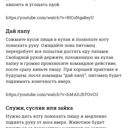
хвалить и угощать едой.
https://youtube.com/watch?v=RtCoNga8syU
Дай лапу
Сожмите кусок пищи в кулак и позвольте коту
понюхать руку. Ожидайте пока питомец
перепробует все попытки достать еду лапами.
Свободной рукой держите, положенную на кулак
лапку и громко произносите командное действие,
после сразу киньте пищу. При хорошей практике в
будущем, после команды “дай лапу”, питомец будет
поднимать конечность вверх.
https://youtube.com/watch?v=hMA0JbTOvCU
Служи, суслик или зайка
Нужно дать коту понюхать пищу и медленно
поднять руку от носа вверх. Животное будет
тянуться за лакомством и встанет на задние