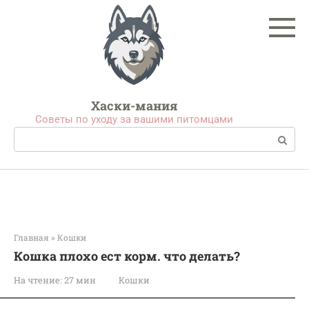
Перейти
к
контенту
Хаски-мания
Советы по уходу за вашими питомцами
Поиск:
Главная
»
Кошки
Кошка плохо ест корм. что делать?
На чтение:
27 мин
Кошки