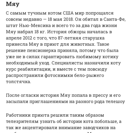
Мяу
С самым тучным котом США мир попрощался
совсем недавно — 18 мая 2018. Он обитал в Санта-Фе,
штат Нью-Мексика и всего то за два года жизни
Мяу набрал 18 кг. История обжоры началась в
апреле 2012 с того, что 87-летняя старушка
принесла Мяу в приют для животных. Такое
решение пенсионерка приняла, потому что была
уже не в силах гарантировать любимому котику
необходимый уход. Специалисты назначили коту
курс реабилитации, и вместе с тем повсюду
распространили фотоснимки бело-рыжего
толстячка.
После огласки история Мяу попала в прессу и его
засыпали приглашениями на разного рода телешоу
Работники приюта решили таким образом
телезрителям узнать об истории кота побольше, а
так же акцентировали внимание заводчиков на