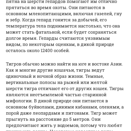
пятна на шерсти гепардов помогают им отлично
прятаться во время охоты. Они питаются в
основном млекопитающими, включая газелей, гну
и зебр. Когда гепард гонится за добычей, его
температура тела поднимается настолько, что она
может стать фатальной, если будет сохраняться
долгое время. Гепарды считаются уязвимым
видом, по некоторым оценкам, в дикой природе
осталось около 12400 особей.
Тигров обычно можно найти на юге и востоке Азии.
Как и многие другие кошачьи, тигры ведут
одиночный и ночной образ жизни. Темные,
вертикальные полосы на рыжей или желтой
шерсти тигра отличают его от других кошек. Тигры
являются неотъемлемой частью старинной
мифологии. В дикой природе они питаются в
основном буйволами, дикими кабанами, оленями, а
порой даже леопардами и питонами. Тигр может
прыгнуть на расстояние до 5 метров. Они
предпочитают жить у водоемов, потому что любят