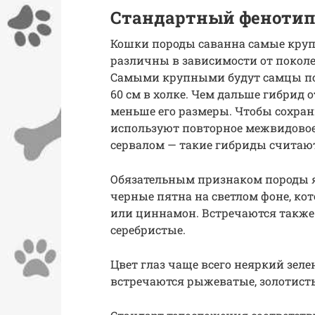
Стандартный феноти
Кошки породы саванна самые круп
различны в зависимости от поколе
Самыми крупными будут самцы поко
60 см в холке. Чем дальше гибрид о
меньше его размеры. Чтобы сохран
используют повторное межвидовое
сервалом — такие гибриды считаю
Обязательным признаком породы я
черные пятна на светлом фоне, к
или циннамон. Встречаются также 
серебристые.
Цвет глаз чаще всего неяркий зеле
встречаются рыжеватые, золотисты