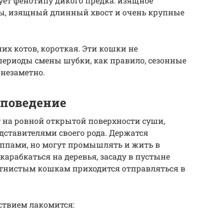
ует фенотипу дикого предка: изящное
пы, изящный длинный хвост и очень крупные
их котов, короткая. Эти кошки не
ериоды смены шубки, как правило, сезонные
 незаметно.
 поведение
 на ровной открытой поверхности суши,
дставителями своего рода. Держатся
пами, но могут промышлять и жить в
арабкаться на деревья, засаду в пустыне
пятнистым кошкам приходится отправляться в
ствием лакомится: