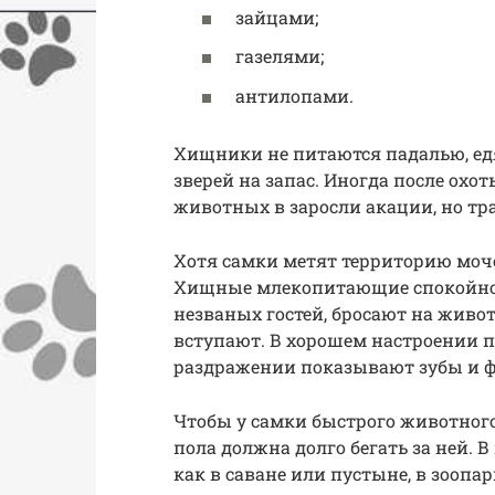
зайцами;
газелями;
антилопами.
Хищники не питаются падалью, едя
зверей на запас. Иногда после охо
животных в заросли акации, но тра
Хотя самки метят территорию мочо
Хищные млекопитающие спокойно 
незваных гостей, бросают на живот
вступают. В хорошем настроении 
раздражении показывают зубы и 
Чтобы у самки быстрого животного
пола должна долго бегать за ней. 
как в саване или пустыне, в зоопа