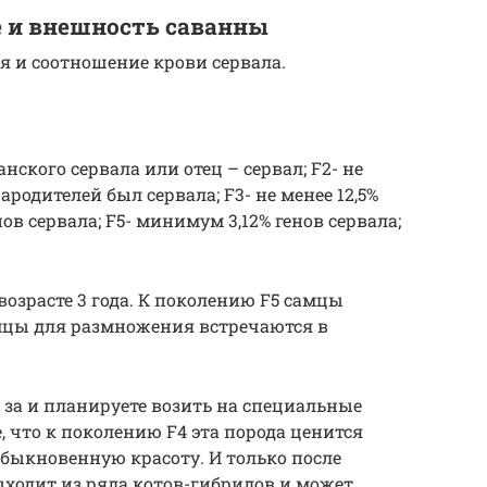
е и внешность саванны
я и соотношение крови сервала.
анского сервала или отец – сервал; F2- не
ародителей был сервала; F3- не менее 12,5%
енов сервала; F5- минимум 3,12% генов сервала;
озрасте 3 года. К поколению F5 самцы
амцы для размножения встречаются в
 за и планируете возить на специальные
 что к поколению F4 эта порода ценится
обыкновенную красоту. И только после
ходит из ряда котов-гибридов и может