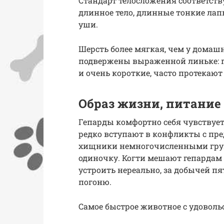
Стандарт телосложения соответств
длинное тело, длинные тонкие ла
уши.
Шерсть более мягкая, чем у домашн
подвержены выраженной линьке: п
и очень короткие, часто протекают
Образ жизни, питание
Гепарды комфортно себя чувствует
редко вступают в конфликты с пре
хищники немногочисленными груп
одиночку. Когти мешают гепардам к
устроить нереально, за добычей 
погоню.
Самое быстрое животное с удоволь