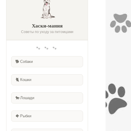
Хаски-мания
Советы по уходу за питомцами
🐾 🐾 🐾
🐕
Собаки
🐈
Кошки
🐎
Лошади
🐠
Рыбки