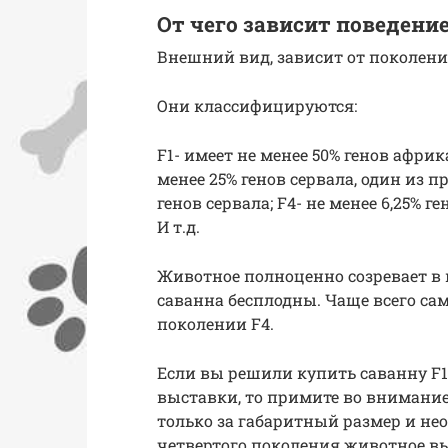
От чего зависит поведени
Внешний вид, зависит от поколени
Они классифицируются:
F1- имеет не менее 50% генов африк
менее 25% генов сервала, один из пр
генов сервала; F4- не менее 6,25% г
И т.д.
Животное полноценно созревает в в
саванна бесплодны. Чаще всего с
поколении F4.
Если вы решили купить саванну F1
выставки, то примите во внимание,
только за габаритный размер и не
четвертого поколения животное вы