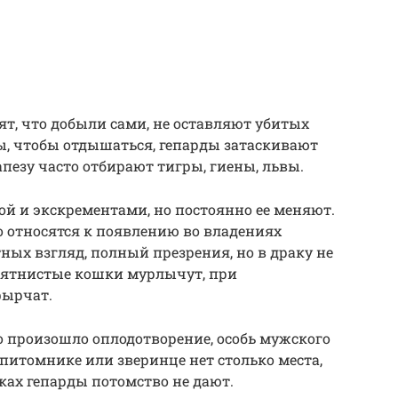
т, что добыли сами, не оставляют убитых
ты, чтобы отдышаться, гепарды затаскивают
пезу часто отбирают тигры, гиены, львы.
й и экскрементами, но постоянно ее меняют.
относятся к появлению во владениях
ных взгляд, полный презрения, но в драку не
пятнистые кошки мурлычут, при
фырчат.
 произошло оплодотворение, особь мужского
В питомнике или зверинце нет столько места,
рках гепарды потомство не дают.