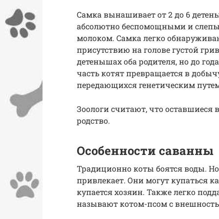
Самка вынашивает от 2 до 6 дете
абсолютно беспомощными и слепым
молоком. Самка легко обнаруживаю
присутствию на голове густой грив
детенышах оба родителя, но до г
часть котят превращается в добычу 
передающихся генетическим путем
Зоологи считают, что оставшиеся 
родство.
Особенности саванны
Традиционно коты боятся воды. Но 
привлекает. Они могут купаться ка
купается хозяин. Также легко подда
называют котом-псом с внешность