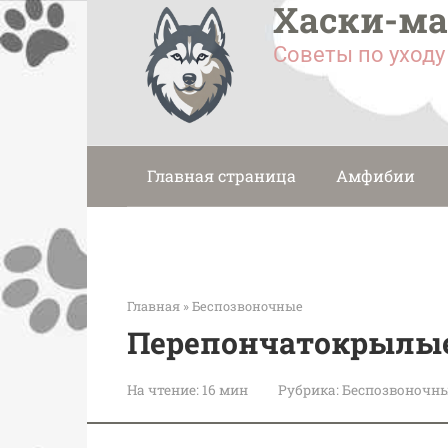
Хаски-м
Перейти
к
Советы по уход
контенту
Главная страница
Амфибии
Главная
»
Беспозвоночные
Перепончатокрылы
На чтение:
16 мин
Рубрика:
Беспозвоночн