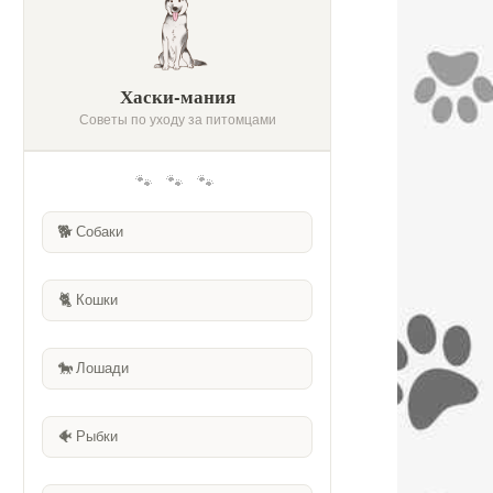
Хаски-мания
Советы по уходу за питомцами
🐾 🐾 🐾
🐕
Собаки
🐈
Кошки
🐎
Лошади
🐠
Рыбки