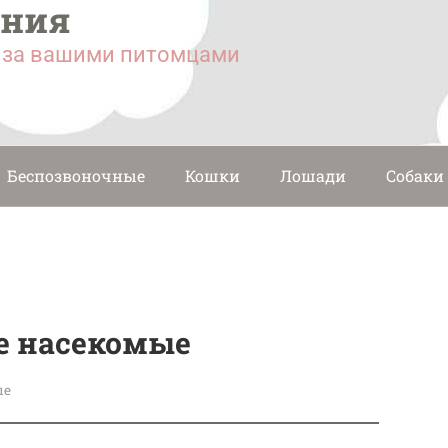
ания
у за вашими питомцами
Беспозвоночные
Кошки
Лошади
Собаки
е насекомые
ые