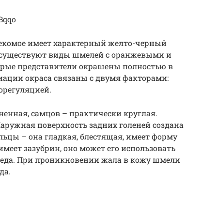
Bqqo
секомое имеет характерный желто-черный
е существуют виды шмелей с оранжевыми и
орые представители окрашены полностью в
риации окраса связаны с двумя факторами:
орегуляцией.
енная, самцов – практически круглая.
Наружная поверхность задних голеней создана
льцы – она гладкая, блестящая, имеет форму
имеет зазубрин, оно может его использовать
вреда. При проникновении жала в кожу шмели
да.