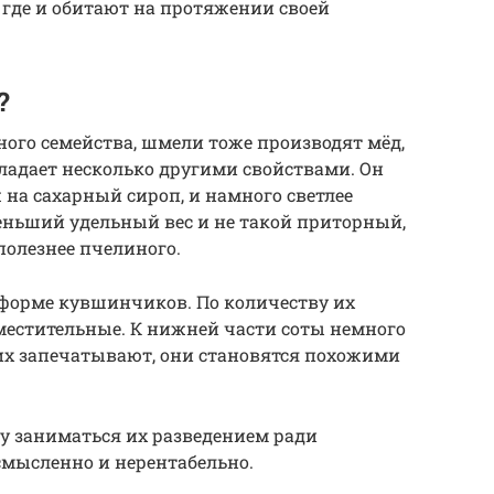
 где и обитают на протяжении своей
?
ного семейства, шмели тоже производят мёд,
бладает несколько другими свойствами. Он
 на сахарный сироп, и намного светлее
еньший удельный вес и не такой приторный,
 полезнее пчелиного.
форме кувшинчиков. По количеству их
вместительные. К нижней части соты немного
 их запечатывают, они становятся похожими
му заниматься их разведением ради
смысленно и нерентабельно.