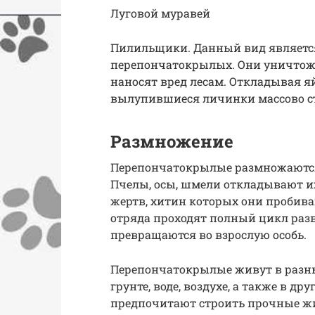
Луговой муравей
Пилильщики. Данный вид являетс
перепончатокрылых. Они уничтожа
наносят вред лесам. Откладывая я
вылупившиеся личинки массово с
Размножение
Перепончатокрылые размножаются,
Пчелы, осы, шмели откладывают и
жертв, хитин которых они пробив
отряда проходят полный цикл разв
превращаются во взрослую особь.
Перепончатокрылые живут в разны
грунте, воде, воздухе, а также в д
предпочитают строить прочные жи