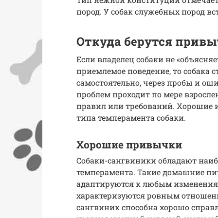
пород. У собак служебных пород вс
Откуда берутся привы
Если владелец собаки не «объясня
приемлемое поведение, то собака 
самостоятельно, через пробы и ош
проблем проходит по мере взросл
правил или требований. Хорошие 
типа темперамента собаки.
Хорошие привычки
Собаки-сангвиники обладают наи
темперамента. Такие домашние п
адаптируются к любым изменения
характеризуются ровным отношени
сангвиник способна хорошо справл