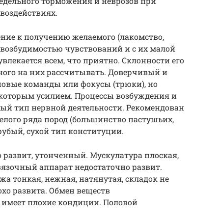
редельного торможения и неврозов при
воздействиях.
ние к получению желаемого (лакомство,
й возбудимостью чувствований и с их малой
влекается всем, что приятно. Склонности его
ного на них рассчитывать. Доверчивый и
новые команды или фокусы (трюки), но
которым усилием. Процессы возбуждения и
й тип нервной деятельности. Рекомендован
елого ряда пород (большинство пастушьих,
рубый, сухой тип конституции.
о развит, утонченный. Мускулатура плоская,
вязочный аппарат недостаточно развит.
а тонкая, нежная, натянутая, складок не
охо развита. Обмен веществ
 имеет плохие кондиции. Половой