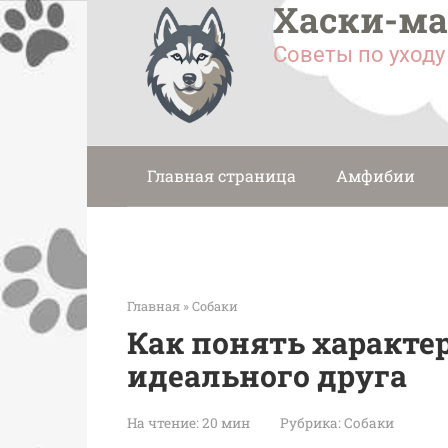
Хаски-м
Перейти
к
Советы по уход
контенту
Главная страница
Амфибии
Главная
»
Собаки
Как понять характер
идеального друга
На чтение:
20 мин
Рубрика:
Собаки