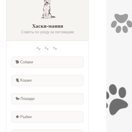
Хаски-мания
Советы по уходу за питомцами
🐾 🐾 🐾
🐕
Собаки
🐈
Кошки
🐎
Лошади
🐠
Рыбки