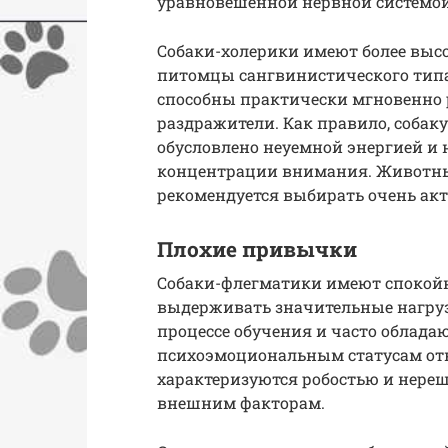
уравновешенной нервной системой
Собаки-холерики имеют более выс
питомцы сангвинистического тип
способны практически мгновенно 
раздражители. Как правило, собак
обусловлено неуемной энергией и
концентрации внимания. Животны
рекомендуется выбирать очень а
Плохие привычки
Собаки-флегматики имеют спокой
выдерживать значительные нагрузк
процессе обучения и часто облад
психоэмоциональным статусам отн
характеризуются робостью и нереш
внешним факторам.