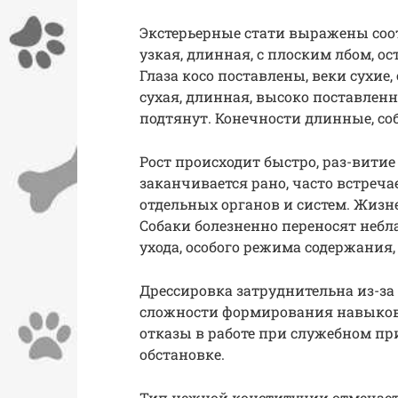
Экстерьерные стати выражены соо
узкая, длинная, с плоским лбом, 
Глаза косо поставлены, веки сухие
сухая, длинная, высоко поставленна
подтянут. Конечности длинные, со
Рост происходит быстро, раз-вити
заканчивается рано, часто встреча
отдельных органов и систем. Жизн
Собаки болезненно переносят небл
ухода, особого режима содержания
Дрессировка затруднительна из-за
сложности формирования навыков.
отказы в работе при служебном п
обстановке.
Тип нежной конституции отмечает