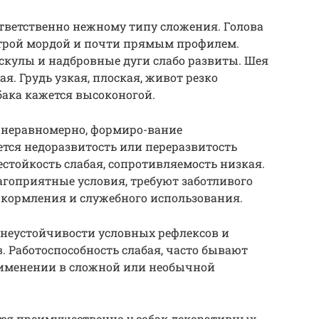
тветственно нежному типу сложения. Голова
острой мордой и почти прямым профилем.
, скулы и надбровные дуги слабо развиты. Шея
я. Грудь узкая, плоская, живот резко
бака кажется высоконогой.
е неравномерно, формиро-вание
ется недоразвитость или переразвитость
естойкость слабая, сопротивляемость низкая.
агоприятные условия, требуют заботливого
, кормления и служебного использования.
 неустойчивости условных рефлексов и
 Работоспособность слабая, часто бывают
рименении в сложной или необычной
ся преимущественно у собак декоративных