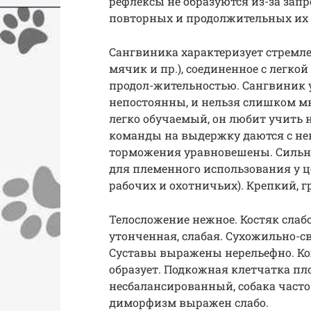
рефлексы не образуются из-за зап
повторных и продолжительных их 
Сангвиника характеризует стремле
мячик и пр.), соединенное с легко
продол-жительностью. Сангвиник у
непостоянны, и нельзя слишком м
легко обучаемый, он любит учить 
команды на выдержку даются с не
торможения уравновешены. Сильны
для племенного использования у ц
рабочих и охотничьих). Крепкий, г
Телосложение нежное. Костяк слаб
утонченная, слабая. Сухожильно-с
Суставы выражены нерельефно. Кож
образует. Подкожная клетчатка пл
несбалансированный, собака часто
диморфизм выражен слабо.