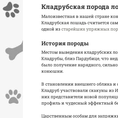
Кладрубская порода ло
Малоизвестная в нашей стране кон
Кладрубская лошадь считается сам
одной из
старейших упряжных пор
История породы
Местом выведения кладрубских ло
Кладрубы, близ Пардубице, что не
было получение нарядного, сильно
конюшни.
В становлении внешнего облика и
Кладруб участвовали скакуны из И
них представители новой популяц
профиль и чудесный эффектный бе
Царственным особам для запряжки