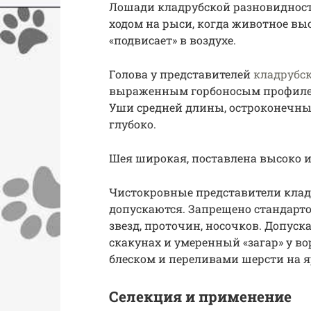
Лошади кладрубской разновиднос
ходом на рыси, когда животное вы
«подвисает» в воздухе.
Голова у представителей
кладрубс
выраженным горбоносым профилем
Уши средней длины, остроконечны
глубоко.
Шея широкая, поставлена высоко и
Чистокровные представители кладр
допускаются. Запрещено стандарт
звезд, проточин, носочков. Допуск
скакунах и умеренный «загар» у в
блеском и переливами шерсти на я
Селекция и применение