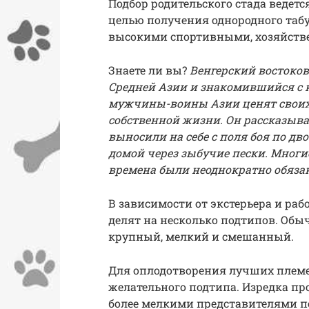
Подбор родительского стада ведетс
целью получения однородного таб
высокими спортивными, хозяйств
Знаете ли вы?
Венгерский востоко
Средней Азии и знакомившийся с ку
мужчины-воины Азии ценят своих 
собственной жизни. Он рассказыва
выносили на себе с поля боя по д
домой
через зыбучие пески
. Многи
времена были неоднократно обяз
В зависимости от экстерьера и ра
делят на несколько подтипов. Обы
крупный, мелкий и смешанный.
Для оплодотворения лучших племе
желательного подтипа. Изредка п
более мелкими представителями п