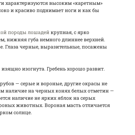
ти характеризуются высоким «каретным»
соко и красиво поднимает ноги и как бы
кой породы лошадей
крупная, с ярко
, нижняя губа немного длиннее верхней.
е. Глаза черные, выразительные, посажены
 изящно изогнута. Гребень хорошо развит.
убов — серые и вороные, другие окрасы не
ом наличие на черных конях белых отметин —
ается наличие не ярких яблок на серых
ороных животных. Вороная масть отличается
рком солнце.