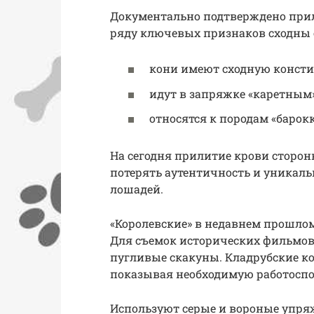
Документально подтверждено прил
ряду ключевых признаков сходны 
кони имеют сходную консти
идут в запряжке «каретным»
относятся к породам «барокк
На сегодня прилитие крови сторон
потерять аутентичность и уникал
лошадей.
«Королевские» в недавнем прошло
Для съемок исторических фильмов
пугливые скакуны. Кладрубские ко
показывая необходимую работоспос
Используют серые и вороные упря