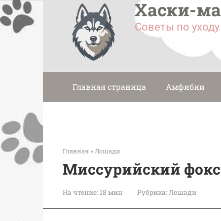
Хаски-м
Перейти
к
Советы по уход
контенту
Главная страница
Амфибии
Главная
»
Лошади
Миссурийский фокс
На чтение:
18 мин
Рубрика:
Лошади