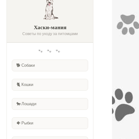
Хаски-мания
Советы по уходу за питомцами
🐾 🐾 🐾
🐕
Собаки
🐈
Кошки
🐎
Лошади
🐠
Рыбки