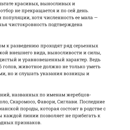
льтате красивых, выносливых и
тбор не прекращается и по сей день.
 популяции, хотя численность ее мала —
, чья чистокровность подтверждена
ом к разведению проходят ряд серьезных
нкой внешнего вида, выносливости и силы,
дистый и уравновешенный характер. Ведь
6 голов, животное должно не только уметь
ми, но и слушать указания возницы и
иний, названных по именам жеребцов-
оло, Скаромосо, Фавори, Сиглави. Последние
анской породы, которая состоит в родстве с
ы каждой линии позволяет не прибегать к
одных признаков.