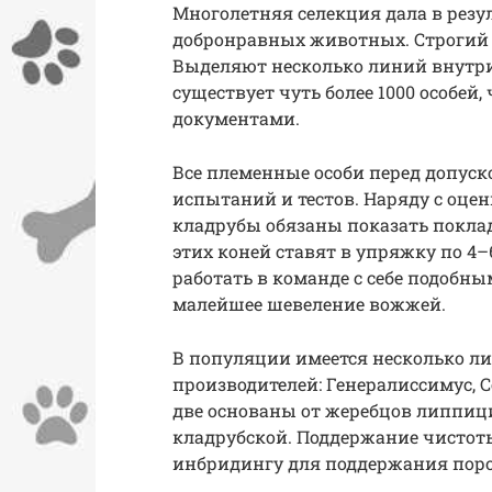
Многолетняя селекция дала в резу
добронравных животных. Строгий о
Выделяют несколько линий внутри
существует чуть более 1000 особей
документами.
Все племенные особи перед допуск
испытаний и тестов. Наряду с оце
кладрубы обязаны показать покла
этих коней ставят в упряжку по 4–
работать в команде с себе подобны
малейшее шевеление вожжей.
В популяции имеется несколько л
производителей: Генералиссимус, С
две основаны от жеребцов липпици
кладрубской. Поддержание чистот
инбридингу для поддержания пор