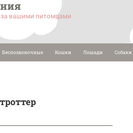
ания
у за вашими питомцами
Беспозвоночные
Кошки
Лошади
Собаки
троттер