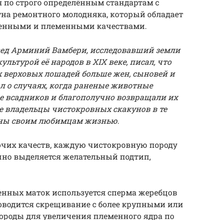
я по строго определённым стандартам с
уна ремонтного молодняка, который обладает
енными и племенными качествами.
вед Арминий Вамбери, исследовавший земли
льтурой её народов в XIX веке, писал, что
верховых лошадей больше жен, сыновей и
л о случаях, когда раненые животные
вое всадников и благополучно возвращали их
е владельцы чистокровных скакунов в те
аны своим любимцам жизнью.
бочих качеств, каждую чистокровную породу
чно выделяется желательный подтип,
нных маток используется сперма жеребцов
роводится скрещивание с более крупными или
ороды для увеличения племенного ядра по