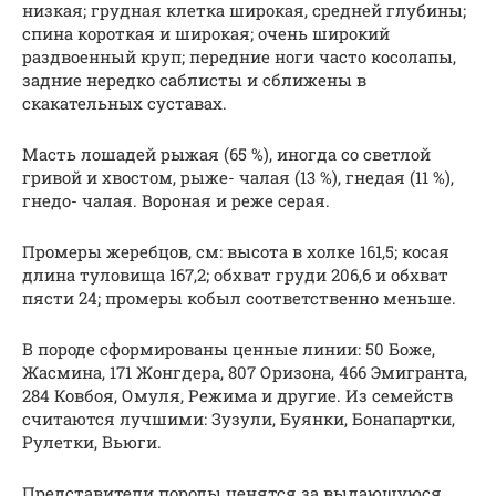
низкая; грудная клетка широкая, средней глубины;
спина короткая и широкая; очень широкий
раздвоенный круп; передние ноги часто косолапы,
задние нередко саблисты и сближены в
скакательных суставах.
Масть лошадей рыжая (65 %), иногда со светлой
гривой и хвостом, рыже- чалая (13 %), гнедая (11 %),
гнедо- чалая. Вороная и реже серая.
Промеры жеребцов, см: высота в холке 161,5; косая
длина туловища 167,2; обхват груди 206,6 и обхват
пясти 24; промеры кобыл соответственно меньше.
В породе сформированы ценные линии: 50 Боже,
Жасмина, 171 Жонгдера, 807 Оризона, 466 Эмигранта,
284 Ковбоя, Омуля, Режима и другие. Из семейств
считаются лучшими: Зузули, Буянки, Бонапартки,
Рулетки, Вьюги.
Представители породы ценятся за выдающуюся