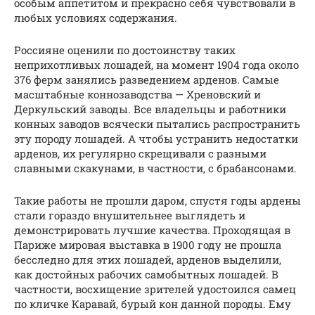
особым аппетитом и прекрасно себя чувствовали в
любых условиях содержания.
Россияне оценили по достоинству таких
неприхотливых лошадей, на момент 1904 года около
376 ферм занялись разведением арденов. Самые
масштабные коннозаводства — Хреновский и
Деркульский заводы. Все владельцы и работники
конных заводов всячески пытались распространить
эту породу лошадей. А чтобы устранить недостатки
арденов, их регулярно скрещивали с разными
славными скакунами, в частности, с брабансонами.
Такие работы не прошли даром, спустя годы ардены
стали гораздо внушительнее выглядеть и
демонстрировать лучшие качества. Проходящая в
Париже мировая выставка в 1900 году не прошла
бесследно для этих лошадей, арденов выделили,
как достойных рабочих самобытных лошадей. В
частности, восхищение зрителей удостоился самец
по кличке Каравай, бурый кон данной породы. Ему