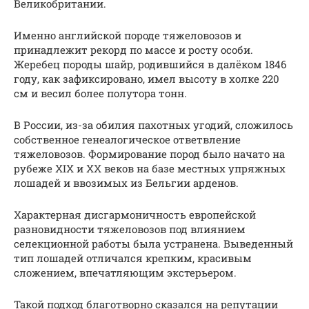
Великобритании.
Именно английской породе тяжеловозов и
принадлежит рекорд по массе и росту особи.
Жеребец породы шайр, родившийся в далёком 1846
году, как зафиксировано, имел высоту в холке 220
см и весил более полутора тонн.
В России, из-за обилия пахотных угодий, сложилось
собственное генеалогическое ответвление
тяжеловозов. Формирование пород было начато на
рубеже XIX и XX веков на базе местных упряжных
лошадей и ввозимых из Бельгии арденов.
Характерная дисгармоничность европейской
разновидности тяжеловозов под влиянием
селекционной работы была устранена. Выведенный
тип лошадей отличался крепким, красивым
сложением, впечатляющим экстерьером.
Такой подход благотворно сказался на репутации