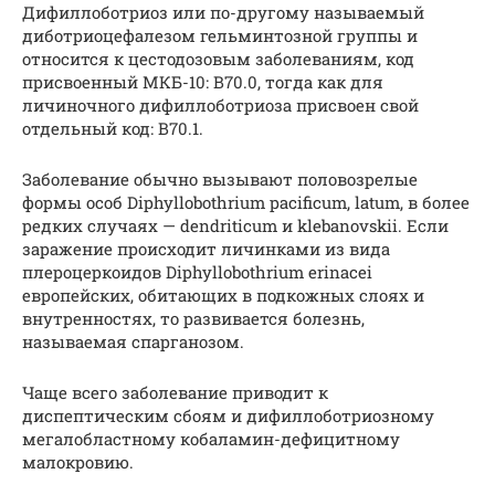
Дифиллоботриоз или по-другому называемый
диботриоцефалезом гельминтозной группы и
относится к цестодозовым заболеваниям, код
присвоенный МКБ-10: В70.0, тогда как для
личиночного дифиллоботриоза присвоен свой
отдельный код: B70.1.
Заболевание обычно вызывают половозрелые
формы особ Diphyllobothrium pacificum, latum, в более
редких случаях — dendriticum и klebanovskii. Если
заражение происходит личинками из вида
плероцеркоидов Diphyllobothrium erinacei
европейских, обитающих в подкожных слоях и
внутренностях, то развивается болезнь,
называемая спарганозом.
Чаще всего заболевание приводит к
диспептическим сбоям и дифиллоботриозному
мегалобластному кобаламин-дефицитному
малокровию.