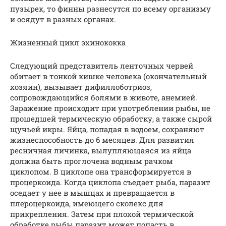
пузырек, то финны разнесутся по всему организму
и осядут в разных органах.
Жизненный цикл эхинококка
Следующий представитель ленточных червей
обитает в тонкой кишке человека (окончательный
хозяин), вызывает дифиллоботриоз,
сопровождающийся болями в животе, анемией.
Заражение происходит при употреблении рыбы, не
прошедшей термическую обработку, а также сырой
щучьей икры. Яйца, попадая в водоем, сохраняют
жизнеспособность до 6 месяцев. Для развития
ресничная личинка, вылупляющаяся из яйца
должна быть проглочена водным рачком
циклопом. В циклопе она трансформируется в
процеркоида. Когда циклопа съедает рыба, паразит
оседает у нее в мышцах и превращается в
плероцеркоида, имеющего сколекс для
прикрепления. Затем при плохой термической
обработке рыбы паразит может попасть в