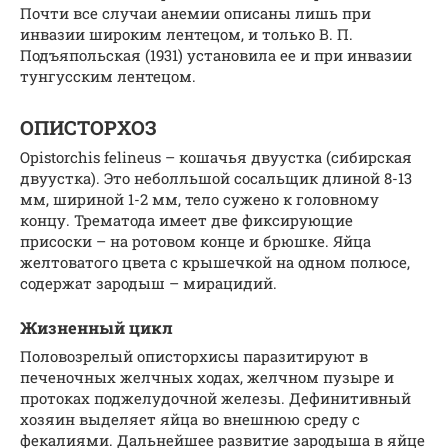
Почти все случаи анемии описаны лишь при
инвазии широким лентецом, и только В. П.
Подъяпольская (1931) установила ее и при инвазии
тунгусским лентецом.
ОПИСТОРХОЗ
Opistorchis felineus – кошачья двуустка (сибирская
двуустка). Это неболльшой сосальщик длиной 8-13
мм, шириной 1-2 мм, тело сужено к головному
концу. Трематода имеет две фиксирующие
присоски – на ротовом конце и брюшке. Яйца
желтоватого цвета с крышечкой на одном полюсе,
содержат зародыш – мирацидий.
Жизненный цикл
Половозрелый описторхисы паразитируют в
печеночных желчных ходах, желчном пузыре и
протоках поджелудочной железы. Дефинитивный
хозяин выделяет яйца во внешнюю среду с
фекалиями. Дальнейшее развитие зародыша в яйце