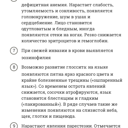
дефицитная анемия. Нарастает слабость,
утомляемость и сонливость, появляется
головокружение, шум в ушах и
сердцебиение. Лицо становится
одутловатым и бледным, иногда
появляются отеки на ногах. Резко снижается
количество эритроцитов и гемоглобин.
При свежей инвазии в крови выявляется
эозинофилия
Возможно развитие глоссита: на языке
появляются пятна ярко красного цвета и
крайне болезненные трещины («ошпаренный
язык»). Со временем острота явлений
снижается, сосочки атрофируются, язык
становится блестящим и гладким
(«лакированный»). В ряде случаев такие же
изменения появляются на слизистой неба,
щек, глотки и пищевода.
Нарастают явления парестезии. Отмечается