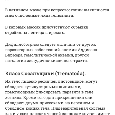
В нативном мазке при копроовоскопии выявляются
многочисленные яйца гельминта.
В каловых массах присутствуют обрывки
стробиллы лентеца широкого.
Дифиллоботриоз следует отличать от других
паразитарных заболеваний, анемии Аддисона-
Бирмера, гемолитической анемии, другой
патологии желудочно-кишечного тракта.
Класс Сосальщики (Trematoda).
Их тело лишено ресничек, листовидное, могут
обладать кутикулярными шипиками,
помогающими фиксировать паразита в теле
хозяина. Кроме того для прикрепления они
обладают двумя присосками: на переднем и
брюшном концах тела. Пищеварительная система
как и у всех плоских червей слепо замкнутая, имеет