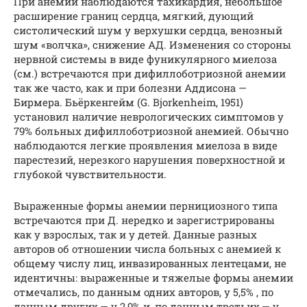
При анемии наблюдаются тахикардия, небольшое
расширение границ сердца, мягкий, дующий
систолический шум у верхушки сердца, венозный
шум «волчка», снижение АД. Изменения со стороны
нервной системы в виде фуникулярного миелоза
(см.) встречаются при дифиллоботриозной анемии
так же часто, как и при болезни Аддисона —
Бирмера. Бьёркенгейм (G. Bjorkenheim, 1951)
установил наличие неврологических симптомов у
79% больных дифиллоботриозной анемией. Обычно
наблюдаются легкие проявления миелоза в виде
парестезий, нерезкого нарушения поверхностной и
глубокой чувствительности.
Выраженные формы анемии пернициозного типа
встречаются при Д. нередко и зарегистрированы
как у взрослых, так и у детей. Данные разных
авторов об отношении числа больных с анемией к
общему числу лиц, инвазированных лентецами, не
идентичны: выраженные и тяжелые формы анемии
отмечались, по данным одних авторов, у 5,5% , по
данным других,— у 2,9% и, по данным третьих,— у