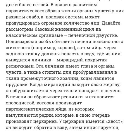
две и более ветвей. В связи с развитием
паразитического образа жизни органы чувств у них
развиты слабо, а половая система может
продуцировать огромное количество яиц. Давайте
рассмотрим базовый жизненный цикл на
классическом организме – печеночной двуустке.
Половозрелая особь обитает в печени позвоночного
животного (например, коровы), затем яйца через
заднюю кишку должны попасть в воду, где из них
выводится личинка – мирацидий, покрытая
ресничками. Эта личинка имеет глаза и органы
чувств, а также стилеты для пробуравливания в
ткани промежуточного хозяина, коим является
прудовик. Когда мирацидий находит свою жертву,
он вбуравливается через тело и попадает в печень.
В печени он сбрасывает реснички и становится
спороцистой, которая производит
партеногенетические яйца, из которых
вылупляются редии, которые, в свою очередь
производят церкариев. У церкария имеется «хвост»,
он выходит обратно в воду, затем инцистируется,