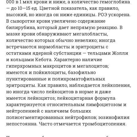
000 в 1 мкл крови и ниже, а количество гемоглобина
— до 10—15 ед. Цветной показатель, как правило,
высокий, но иногда он ниже единицы. РОЭ ускорена.
В сыворотке крови увеличено содержание
билирубина, который дает непрямую реакцию. В
мазке крови обнаруживают мегалобласты,
количество которых обычно невелико; иногда
встречаются нормобласты и эритроциты с
остатками ядерной субстанции — тельцами Жолли
и кольцами Кебота. Характерно наличие
гиперхромных макроцитов и мегалоцитов;
имеются и пойкилоциты, базофильно
пунктированные и полихроматофильных
эритроциты. Как правило, наблюдается лейкопения,
но иногда число лейкоцитов в норме и даже
имеется лейкоцитоз; лейкоцитарная формула
характеризуется относительным лимфоцитозом и
нейтропенией с наличием больших
полисегментированных нейтрофилов; эозинофилия
непостоянна. Часто отмечается тромбоцитопения.