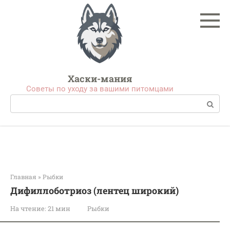
Перейти
к
контенту
Хаски-мания
Советы по уходу за вашими питомцами
Поиск:
Главная
»
Рыбки
Дифиллоботриоз (лентец широкий)
На чтение:
21 мин
Рыбки