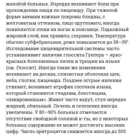
жалобой больных. Изредка возникают боли при
прохождении пищи по пищеводу. При тяжелой
форме анемии кожные покровы бледны, с
желтоватым оттенком, лицо одутловато, иногда
появляются отеки на ногах и пояснице. Подкожный
жировой слой, как правило, сохранен. Температура
обычно субфебрильная, реже повышается до 38—39°.
Исследование пищеварительной системы часто
устанавливает наличие глоссита Гунтера — ярко-
красных болезненных пятен и трещин на языке
(см. Глоссит). Иногда такие же изменения
возникают на деснах, слизистых оболочках щек,
неба, глотки, пищевода. Позднее острые явления
стихают, возникает атрофия сосочков языка,
который становится гладким, блестящим,
«лакированным». Живот часто вздут, стул нередко
жидкий, обильный. Печень и селезенка иногда
увеличены. У 80—90% больных отмечается
отсутствие свободной соляной к-ты, но у некоторых
больных содержание ее может достигать высоких
цифр. Число эритроцитов снижается иногда до 500