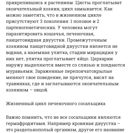
прикрепившись к растениям. Цисты проглатыват
окончательный хозяин, цикл замыкается. Как
можно заметить, что в жизненном цикле
присутствуют 3 поколения: 1 половое и 2
партеногенетических. У человека могут
паразитировать кошачья, печеночная,
ланцетовидная двуустки. Промежуточным
хозяином ланцетовидной двуустки является не
водная, а наземная улитка, стадии мирацидия у
них нет, улитка проглатывает яйцо. Церкарии
наружу выделяются вместе со слизью и поедаются
муравьями. Зараженные перепончатокрылые
меняют свое поведение, не прячутся, висят на
травинках, где и заглатываются окончательным
хозяином – овцой.
Жизненный цикл печеночного сосальщика
Важно помнить, что не все сосальщики являются
гермафродитами. Например кровяная двуустка –
это раздельнополый организм, другое его название