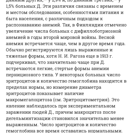
1,5% больных Д. Эти различия связаны с временем
и местом обследования, особенностями питания и
быта населения, с различным подходом к
распознаванию анемий. Так, в Финляндии отмечено
увеличение числа больных с дифиллоботриозной
анемией в годы второй мировой войны. Весной
анемия встречается чаще, чем в другое время года.
Обычно регистрируются лишь выраженные и
тяжелые формы, хотя Н. И. Рагоза еще в 1913 г.
подчеркивал, что значительно чаще при Д.
встречаются легкие, стертые формы анемии
пернициозного типа. У некоторых больных число
эритроцитов и количество гемоглобина находится в
пределах нормы, но измерение диаметра
эритроцитов показывает наличие
макромегалоцитоза (см. Эритроцитометрия). Это
явление наблюдалось при экспериментальном
заражении людей Д., причем макроцитоз после
дегельминтизации становился значительно менее
выраженным. Число эритроцитов и количество
гемоглобина все время оставались нормальными.