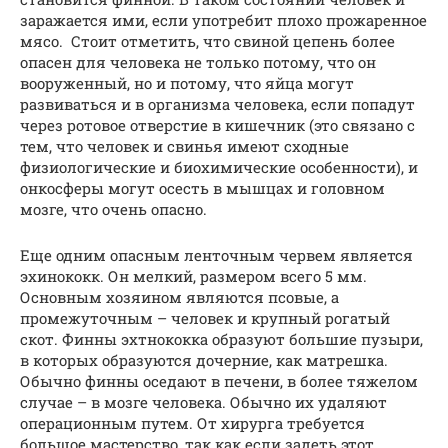
заражается ими, если употребит плохо прожаренное
мясо. Стоит отметить, что свиной цепень более
опасен для человека не только потому, что он
вооруженный, но и потому, что яйца могут
развиваться и в организма человека, если попадут
через ротовое отверстие в кишечник (это связано с
тем, что человек и свинья имеют сходные
физиологические и биохимические особенности), и
онкосферы могут осесть в мышцах и головном
мозге, что очень опасно.
Еще одним опасным ленточным червем является
эхинококк. Он мелкий, размером всего 5 мм.
Основным хозяином являются псовые, а
промежуточным – человек и крупный рогатый
скот. Финны эхтнококка образуют большие пузыри,
в которых образуются дочерние, как матрешка.
Обычно финны оседают в печени, в более тяжелом
случае – в мозге человека. Обычно их удаляют
операционным путем. От хирурга требуется
большое мастерство, так как если задеть этот