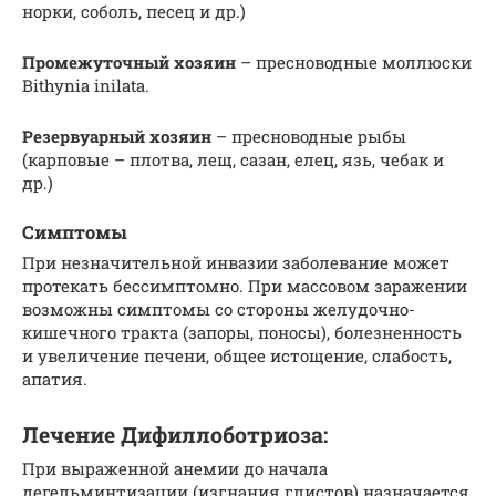
норки, соболь, песец и др.)
Промежуточный хозяин
– пресноводные моллюски
Bithynia inilata.
Резервуарный хозяин
– пресноводные рыбы
(карповые – плотва, лещ, сазан, елец, язь, чебак и
др.)
Симптомы
При незначительной инвазии заболевание может
протекать бессимптомно. При массовом заражении
возможны симптомы со стороны желудочно-
кишечного тракта (запоры, поносы), болезненность
и увеличение печени, общее истощение, слабость,
апатия.
Лечение Дифиллоботриоза:
При выраженной анемии до начала
дегельминтизации (изгнания глистов) назначается