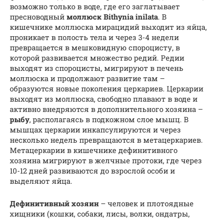
возможно только в воде, где его заглатывает
пресноводный
моллюск Bithynia inilata
. В
кишечнике моллюска мирацидий выходит из яйца,
проникает в полость тела и через 3-4 недели
превращается в мешковидную спороцисту, в
которой развивается множество редий. Редии
выходят из спороцисты, мигрируют в печень
моллюска и продолжают развитие там –
образуются новые поколения церкариев. Церкарии
выходят из моллюска, свободно плавают в воде и
активно внедряются в дополнительного хозяина –
рыбу
, располагаясь в подкожном слое мышц. В
мышцах церкарии инкапсулируются и через
несколько недель превращаются в метацеркариев.
Метацеркарии в кишечнике дефинитивного
хозяина мигрируют в желчные протоки, где через
10-12 дней развиваются до взрослой особи и
выделяют яйца.
Дефинитивный хозяин
– человек и плотоядные
хищники (кошки, собаки, лисы, волки, ондатры,