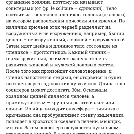
организме хозяина, поэтому их называют
солитерами (от фр. le solitaire — одинокий). Тело
состоит из трех типов члеников: головки (сколекса),
на котором расположены присоски или крючья. По
наличию крючьев этих червей разделяют на
вооруженных и не вооруженных, например, бычий
цепень – невооруженный, а свиной – вооруженный.
Затем идет шейка и длинное тело, состоящее из
члеников – проглоттидов. Каждый членик –
гермафродитный, но имеет разную степень
развития женской и мужской половых систем.
После того как произойдет оплодотворение и
членик наполнится яйцами, он оторвется и будет
выведен через заднюю кишку хозяина. Длина тела
солитеров может достигать 30м. Основным
хозяином цепней является человек, а
промежуточным – крупный рогатый скот или
свиньи. Из яйца выходит онкосфера – личинка с
крючьями, она пробуравливает стенку кишечника,
попадает в кровоток и оседает в печени, мышцах,
мозгах. Затем онкосфера окружается пузырьком,
становится финной. В таком состоянии человек и