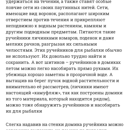
удержаться на течении, а также ставят особые
ловчие сети из своих паутинных нитей. Сети,
имеющие вид воронок, располагают широким
отверстием против течения и прикрепляют
неподвижно к водным растениям, камням и
другим подводным предметам. Питаются такие
ручейники личинками комаров, поденок и даже
мелких рачков, разгрызая их сильными
челюстями. Этих ручейников для рыбалки обычно
не используют. Их довольно трудно найти и
сохранить. А вот шитиков – ручейников в домиках
летом можно легко насобирать прямо руками. Их
убежища хорошо заметны в прозрачной воде. А
вытащив на берег пучок водной растительности и
внимательно её рассмотрев, (личинки имеют
настоящий «камуфляж», так как построены домики
из того материала, который находится рядом),
можно тоже обнаружить ручейников и насобирать
их для рыбалки
Слегка надавив на стенки домика ручейника можно