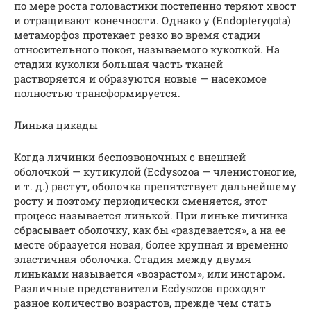
по мере роста головастики постепенно теряют хвост
и отращивают конечности. Однако у (Endopterygota)
метаморфоз протекает резко во время стадии
относительного покоя, называемого куколкой. На
стадии куколки большая часть тканей
растворяется и образуются новые — насекомое
полностью трансформируется.
Линька цикады
Когда личинки беспозвоночных с внешней
оболочкой — кутикулой (Ecdysozoa — членистоногие,
и т. д.) растут, оболочка препятствует дальнейшему
росту и поэтому периодически сменяется, этот
процесс называется линькой. При линьке личинка
сбрасывает оболочку, как бы «раздевается», а на ее
месте образуется новая, более крупная и временно
эластичная оболочка. Стадия между двумя
линьками называется «возрастом», или инстаром.
Различные представители Ecdysozoa проходят
разное количество возрастов, прежде чем стать