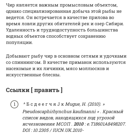
Чир является важным промысловым объектом,
однако специализированная добыча этой рыбы не
ведется. Он встречается в качестве прилова во
время ловли других обитателей рек и озер Сибири.
Удаленность и труднодоступность большинства
водных объектов способствует сохранению
популяции.
Добывают рыбу чир в основном сетями и удочками
со спиннингом. В качестве приманок используются
насекомые и их личинки, мясо моллюсков и
искусственные блесны.
Ссылки [ править ]
^ Б с д е е г ч я J к
Mugue, Н. (2010). »
Pseudoscaphirhynchus kaufmanni » .
Красный
список видов, находящихся под угрозой
исчезновения МСОП
.
2010
: e.T18601A8498207.
DOI : 10.2305 / IUCN.UK.2010-