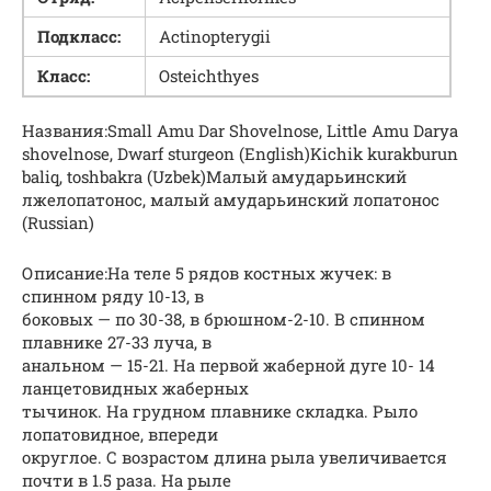
Подкласс:
Actinopterygii
Класс:
Osteichthyes
Названия:Small Amu Dar Shovelnose, Little Amu Darya
shovelnose, Dwarf sturgeon (English)Kichik kurakburun
baliq, toshbakra (Uzbek)Малый амударьинский
лжелопатонос, малый амударьинский лопатонос
(Russian)
Описание:На теле 5 рядов костных жучек: в
спинном ряду 10-13, в
боковых — по 30-38, в брюшном-2-10. В спинном
плавнике 27-33 луча, в
анальном — 15-21. На первой жаберной дуге 10- 14
ланцетовидных жаберных
тычинок. На грудном плавнике складка. Рыло
лопатовидное, впереди
округлое. С возрастом длина рыла увеличивается
почти в 1.5 раза. На рыле