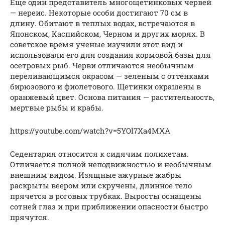
Еще один представитель многощетинковых червей
— нереис. Некоторые особи достигают 70 см в
длину. Обитают в теплых водах, встречаются в
Японском, Каспийском, Черном и других морях. В
советское время ученые изучили этот вид и
использовали его для создания кормовой базы для
осетровых рыб. Черви отличаются необычным
переливающимся окрасом — зеленым с оттенками
бирюзового и фиолетового. Щетинки окрашены в
оранжевый цвет. Основа питания — растительность,
мертвые рыбы и крабы.
https://youtube.com/watch?v=5YOl7Xa4MXA
Седентария относится к сидячим полихетам.
Отличается полной неподвижностью и необычным
внешним видом. Изящные ажурные жабры
раскрыты веером или скручены, длинное тело
прячется в роговых трубках. Выросты оснащены
сотней глаз и при приближении опасности быстро
прячутся.