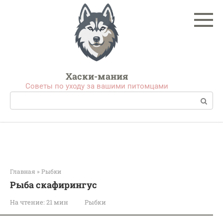
Перейти
к
контенту
Хаски-мания
Советы по уходу за вашими питомцами
Поиск:
Главная
»
Рыбки
Рыба скафирингус
На чтение:
21 мин
Рыбки