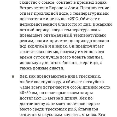
сходство с сомом, обитает в пресных водах.
Встречается в Европе и Азии. Предпочтение
отдает прохладной воде, с температурными
показателями не выше +25°С. Обитает в
непосредственной близости от дна. В жаркий
летний период, когда температура воды
превышает оптимальный температурный
режим, налим прячется до прихода холодов
под корягами и в норах. Он предпочитает
«охотиться» ночью, поэтому именно в это
время суток лучше всего ловить налима,
используя для этого блесны, жерлицы, а
также донные снасти.
Хек, как представитель вида тресковых,
любит соленую воду и обитает неглубоко.
Чаще всего встречаются особи длиной около
40−50 см, но некоторые экземпляры
достигают 1,5 метра в длину. Хек по
достоинству занимает почетное первое
место среди тресковых рыб, благодаря
отличным вкусовым качествам мяса. Его