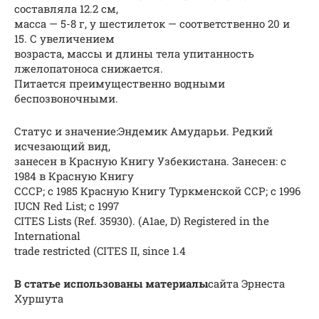
составляла 12.2 см,
масса — 5-8 г, у шестилеток — соответственно 20 и
15. С увеличением
возраста, массы и длины тела упитанность
лжелопатоноса снижается.
Питается преимущественно водными
беспозвоночными.
Статус и значение:Эндемик Амударьи. Редкий
исчезающий вид,
занесен в Красную Книгу Узбекистана. Занесен: с
1984 в Красную Книгу
СССР; с 1985 Красную Книгу Туркменской ССР; с 1996
IUCN Red List; с 1997
CITES Lists (Ref. 35930). (A1ae, D) Registered in the
International
trade restricted (CITES II, since 1.4
В статье использованы материалы
сайта Эрнеста
Хуршута