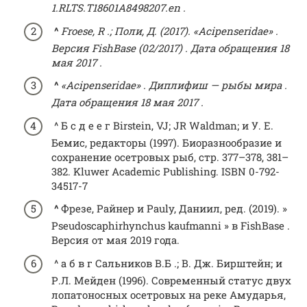
1.RLTS.T18601A8498207.en .
^
Froese, R .;
Поли, Д. (2017).
«Acipenseridae»
.
Версия
FishBase
(02/2017)
.
Дата обращения
18
мая
2017
.
^
«Acipenseridae»
.
Диплифиш — рыбы мира
.
Дата обращения
18 мая
2017
.
^ Б с д е е г Birstein, VJ; JR Waldman; и У. Е.
Бемис, редакторы (1997). Биоразнообразие и
сохранение осетровых рыб, стр. 377–378, 381–
382. Kluwer Academic Publishing. ISBN 0-792-
34517-7
^
Фрезе, Райнер и Pauly, Даниил, ред. (2019). »
Pseudoscaphirhynchus kaufmanni » в FishBase .
Версия от мая 2019 года.
^ а б в г Сальников В.Б .; В. Дж. Бирштейн; и
Р.Л. Мейден (1996). Современный статус двух
лопатоносных осетровых на реке Амударья,