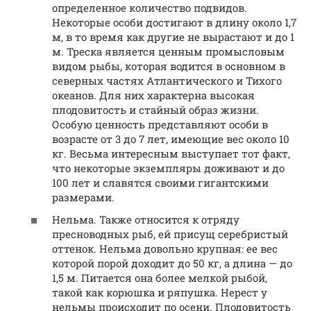
определенное количество подвидов.
Некоторые особи достигают в длину около 1,7
м, в то время как другие не вырастают и до 1
м. Треска является ценным промысловым
видом рыбы, которая водится в основном в
северных частях Атлантического и Тихого
океанов. Для них характерна высокая
плодовитость и стайный образ жизни.
Особую ценность представляют особи в
возрасте от 3 до 7 лет, имеющие вес около 10
кг. Весьма интересным выступает тот факт,
что некоторые экземпляры доживают и до
100 лет и славятся своими гигантскими
размерами.
Нельма. Также относится к отряду
пресноводных рыб, ей присущ серебристый
оттенок. Нельма довольно крупная: ее вес
которой порой доходит до 50 кг, а длина — до
1,5 м. Питается она более мелкой рыбой,
такой как корюшка и ряпушка. Нерест у
нельмы происходит по осени. Плодовитость