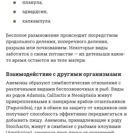
планула,
эдвардсия,
халкампула.
Бесполое размножение происходит посредством
продольного деления, поперечного деления,
разрыва или почкованием. Некоторые виды
заботятся о своем потомстве — их детеныши какое-
то время остаются на теле матери.
Взаимодействие с другими организмами
Анемоны образуют симбиотические отношения с
различными видами беспозвоночных и рыб. Виды
из родов Adamsia, Calliactis и Neoaiptasia живут
прикрепленными к панцирям крабов-отшельников
(Paguroidea), где в обмен на защиту от хищников они
получают способность эффективно передвигаться и
добывать пищу. Анемоны, принадлежащие к роду
Stoichactis, живут в симбиозе с рыбами-клоунами
(Amphirion), защищая друг друга от нападений