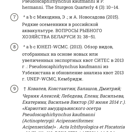
Pseudoscaphirhynchus kaufmanni и P.
hermanni. The Sturgeon Quarterly 4 (3): 10–14.
^ a b c Микодина, Э .; и А. Новосадова (2015).
Редкие осеменники в российской
аквакультуре. ВОПРОСЫ РЫБНОГО
ХОЗЯЙСТВА БЕЛАРУСИ 31: 38–51.
^ a b c ЮНЕП-WCMC. (2013). Обзор видов,
отобранных на основе новых или
увеличенных экспортных квот СИТЕС в 2013
г .: Pseudoscaphirhynchus kaufmanni из
Узбекистана и обновление анализа квот 2013
г. UNEP-WCMC, Кембридж.
↑
Ковалев, Константин;
Балашов, Дмитрий;
Черняк Алексей;
Лебедева, Елена;
Васильева,
Екатерина;
Васильев Виктор (30 июня 2014 г.).
«Кариотип амударьинского осетра
Pseudoscaphirhynchus kaufmanni
(Actinopterygii: Acipenseriformes:
Acipenseridae)»
.
Acta Ichthyologica et Piscatoria