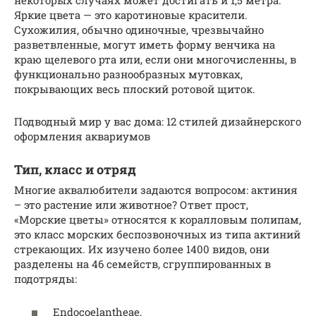
некоторых случаях может достигать и 1,5 метра.
Яркие цвета — это каротиновые красители.
Сухожилия, обычно одиночные, чрезвычайно
разветвленные, могут иметь форму венчика на
краю щелевого рта или, если они многочисленны, в
функционально разнообразных мутовках,
покрывающих весь плоский ротовой щиток.
Подводный мир у вас дома: 12 стилей дизайнерского
оформления аквариумов
Тип, класс и отряд
Многие аквалюбители задаются вопросом: актиния
– это растение или животное? Ответ прост,
«Морские цветы» относятся к коралловым полипам,
это класс морских беспозвоночных из типа актиний
стрекающих. Их изучено более 1400 видов, они
разделены на 46 семейств, сгруппированных в
подотряды:
Endocoelantheae,