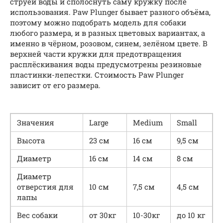
струёй воды и сполоснуть саму кружку после
использования. Paw Plunger бывает разного объёма,
поэтому можно подобрать модель для собаки
любого размера, и в разных цветовых вариантах, а
именно в чёрном, розовом, синем, зелёном цвете. В
верхней части кружки для предотвращения
расплёскивания воды предусмотрены резиновые
пластинки-лепестки. Стоимость Paw Plunger
зависит от его размера.
Значения
Large
Medium
Small
Высота
23 см
16 см
9,5 см
Диаметр
16 см
14 см
8 см
Диаметр
отверстия для
10 см
7,5 см
4,5 см
лапы
Вес собаки
от 30кг
10-30кг
до 10 кг