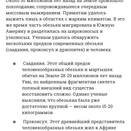
Около 30 миллионов лет назад на Земле произошло
похолодание, сопровождавшееся очередным
массовым вымиранием. Приматам удалось
выжить лишь в областях с жарким климатом. В это
же время часть обезьян мигрировала в Южную
Америку и разделилась на широконосых и
узконосых. Ученым удалось обнаружить
нескольких предков современных обезьян
(саадания, проконсул и дриопитек) и человека.
Саадания. Этот общий предок
человекообразных обезьян и мартышек
обитал на Земле 28-29 миллионов лет назад.
Увы, по найденным фрагментам скелета
полный внешний вид существа
восстановить сложно. Однако ученые
выяснили, что обезьяна была уже
достаточно крупной — весом около 15-20
килограммов.
Проконсул. Этот древнейший представитель
человекообразных обезьян жил в Африке