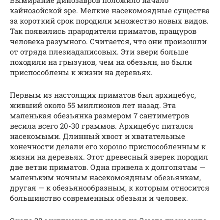
Вымирание динозавров положило начало
кайнозойской эре. Мелкие насекомоядные существа
за короткий срок породили множество новых видов.
Так появились прародители приматов, пращуров
человека разумного. Считается, что они произошли
от отряда плезиадаписовых. Эти звери больше
походили на грызунов, чем на обезьян, но были
приспособлены к жизни на деревьях.
Первым из настоящих приматов был архицебус,
живший около 55 миллионов лет назад. Эта
маленькая обезьянка размером 7 сантиметров
весила всего 20-30 граммов. Архицебус питался
насекомыми. Длинный хвост и хватательные
конечности делали его хорошо приспособленным к
жизни на деревьях. Этот древесный зверек породил
две ветви приматов. Одна привела к долгопятам —
маленьким ночным насекомоядным обезьянкам,
другая — к обезьянообразным, к которым относится
большинство современных обезьян и человек.