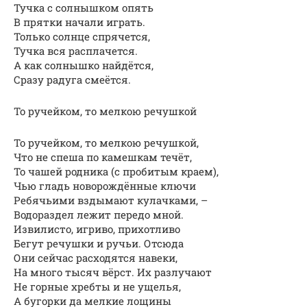
Тучка с солнышком опять
В прятки начали играть.
Только солнце спрячется,
Тучка вся расплачется.
А как солнышко найдётся,
Сразу радуга смеётся.
То ручейком, то мелкою речушкой
То ручейком, то мелкою речушкой,
Что не спеша по камешкам течёт,
То чашей родника (с пробитым краем),
Чью гладь новорождённые ключи
Ребячьими вздымают кулачками, –
Водораздел лежит передо мной.
Извилисто, игриво, прихотливо
Бегут речушки и ручьи. Отсюда
Они сейчас расходятся навеки,
На много тысяч вёрст. Их разлучают
Не горные хребты и не ущелья,
А бугорки да мелкие лощины