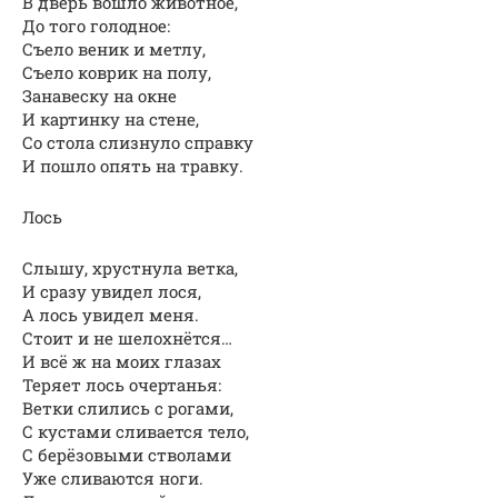
В дверь вошло животное,
До того голодное:
Съело веник и метлу,
Съело коврик на полу,
Занавеску на окне
И картинку на стене,
Со стола слизнуло справку
И пошло опять на травку.
Лось
Слышу, хрустнула ветка,
И сразу увидел лося,
А лось увидел меня.
Стоит и не шелохнётся…
И всё ж на моих глазах
Теряет лось очертанья:
Ветки слились с рогами,
С кустами сливается тело,
С берёзовыми стволами
Уже сливаются ноги.