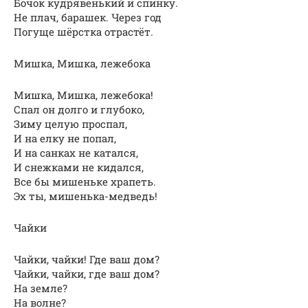
Бочок кудрявенький и спинку.
Не плач, барашек. Через год
Погуще шёрстка отрастёт.
Мишка, Мишка, лежебока
Мишка, Мишка, лежебока!
Спал он долго и глубоко,
Зиму целую проспал,
И на елку не попал,
И на санках не катался,
И снежками не кидался,
Все бы мишеньке храпеть.
Эх ты, мишенька-медведь!
Чайки
Чайки, чайки! Где ваш дом?
Чайки, чайки, где ваш дом?
На земле?
На волне?