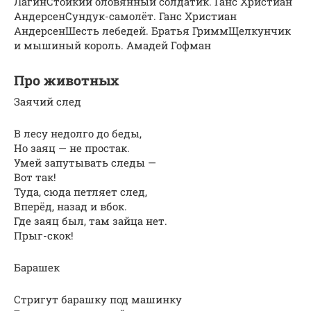
ЛагинСтойкий оловянный солдатик. Ганс Христиан
АндерсенСундук-самолёт. Ганс Христиан
АндерсенШесть лебедей. Братья ГриммЩелкунчик
и мышиный король. Амадей Гофман
Про животных
Заячий след
В лесу недолго до беды,
Но заяц — не простак.
Умей запутывать следы —
Вот так!
Туда, сюда петляет след,
Вперёд, назад и вбок.
Где заяц был, там зайца нет.
Прыг-скок!
Барашек
Стригут барашку под машинку