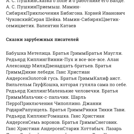
А. С. ПушкинСказка о попе и о работнике его Балде.
А. С. ПушкинПриемыш. Мамин-
СибирякПриключения Бибигона. Корней Иванович
ЧуковскийСерая Шейка. Мамин-СибирякЦветик-
семицветик. Валентин Катаев
Сказки зарубежных писателей
Бабушка Метелица. Братья ГриммБратья Маугли.
Редьярд КиплингВинни-Пух и все-все-все. Алан
Александр МилнДвенадцать братьев. Братья
ГриммДикие лебеди. Ганс Христиан
АндерсенЗолотой гусь. Братья ГриммКалиф аист.
Вильгельм ГауфКошка, которая гуляла сама по себе.
Редьярд КиплингМаленькие человечки. Братья
ГриммМальчик-с-пальчик. Шарль
ПерроПриключения Чиполлино. Джанни
РодариРапунцель. Братья ГриммРикки Тикки Тави.
Редьярд КиплингРомашка. Ганс Христиан
АндерсенСемь воронов. Братья ГриммСнеговик.
Ганс Христиан АндерсенСтарик Хоттабыч. Лазарь