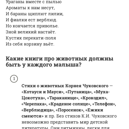
Ураганы вместе с пылью
Ароматы к нам несут,
И бараны щиплют лилии,
И фиалки ест верблюд.
Но кончается приволье.
Зной великий настаёт.
Кустик перекати-поля
Из себя корзину вьёт.
Какие книги про животных должны
быть у каждого малыша?
Стихи о животных Корнея Чуковского
—
«
Котауси и Мауси», «Путаница», «Муха-
Цокотуха», «Тараканище», «Крокодил»,
«Черепаха», «Краденое солнце», «Телефон»,
«Верблюдица», «Поросенок», «Ежики
смеются»
и пр. Без стихов К.И. Чуковского
невозможно представить мир детской
литературы. Они ритмичны, легки для