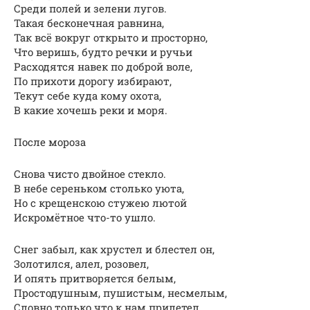
Среди полей и зелени лугов.
Такая бесконечная равнина,
Так всё вокруг открыто и просторно,
Что веришь, будто речки и ручьи
Расходятся навек по доброй воле,
По прихоти дорогу избирают,
Текут себе куда кому охота,
В какие хочешь реки и моря.
После мороза
Снова чисто двойное стекло.
В небе сереньком столько уюта,
Но с крещенскою стужею лютой
Искромётное что-то ушло.
Снег забыл, как хрустел и блестел он,
Золотился, алел, розовел,
И опять притворяется белым,
Простодушным, пушистым, несмелым,
Словно только что к нам прилетел.