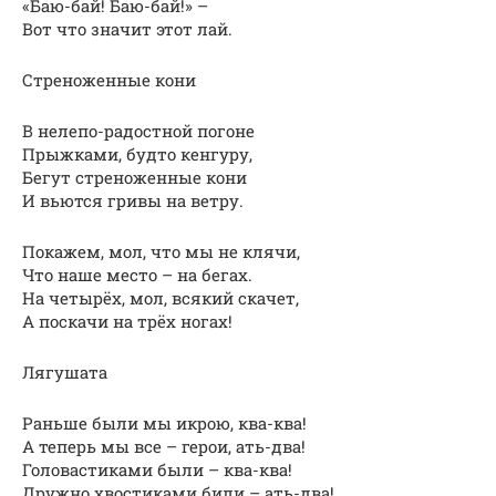
«Баю-бай! Баю-бай!» –
Вот что значит этот лай.
Стреноженные кони
В нелепо-радостной погоне
Прыжками, будто кенгуру,
Бегут стреноженные кони
И вьются гривы на ветру.
Покажем, мол, что мы не клячи,
Что наше место – на бегах.
На четырёх, мол, всякий скачет,
А поскачи на трёх ногах!
Лягушата
Раньше были мы икрою, ква-ква!
А теперь мы все – герои, ать-два!
Головастиками были – ква-ква!
Дружно хвостиками били – ать-два!