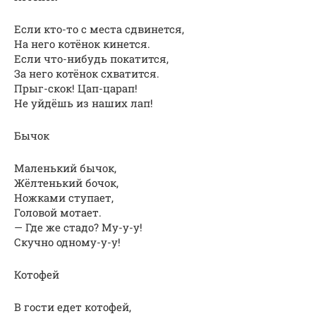
Если кто-то с места сдвинется,
На него котёнок кинется.
Если что-нибудь покатится,
За него котёнок схватится.
Прыг-скок! Цап-царап!
Не уйдёшь из наших лап!
Бычок
Маленький бычок,
Жёлтенький бочок,
Ножками ступает,
Головой мотает.
— Где же стадо? Му-у-у!
Скучно одному-у-у!
Котофей
В гости едет котофей,