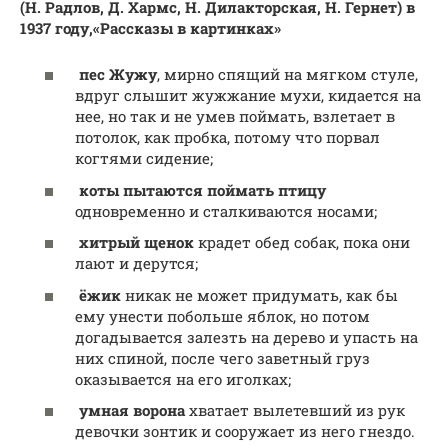
(Н. Радлов, Д. Хармс, Н. Дилакторская, Н. Гернет)
в
1937 году,
«Рассказы в картинках»
пес Жужу
, мирно спящий на мягком стуле,
вдруг слышит жужжание мухи, кидается на
нее, но так и не умев поймать, взлетает в
потолок, как пробка, потому что порвал
когтями сидение;
коты пытаются поймать птицу
одновременно и сталкиваются носами;
хитрый щенок
крадет обед собак, пока они
лают и дерутся;
ёжик
никак не может придумать, как бы
ему унести побольше яблок, но потом
догадывается залезть на дерево и упасть на
них спиной, после чего заветный груз
оказывается на его иголках;
умная ворона
хватает вылетевший из рук
девочки зонтик и сооружает из него гнездо.