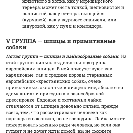
животного в холке, как у йоркширского
терьера; может быть тонкой, шелковистой и
волнистой, как у сеттера; вьющейся
(курчавой), как у водяного спаниеля, или
шнуровой, как у пули и комондора.
V ГРУППА — шпицы и примитивные
собаки
Пятая группа — шпицы и лайкообразные собаки
. Из
этой группы сильно выделяется подгруппа
европейских шпицев. В ней присутствуют как
карликовые, так и средние породы старинных
европейских «крестьянских собак», очень
привязчивых, склонных к дисциплине, абсолютно
«домашних» и пригодных к разнообразной
дрессировке. Ездовые и охотничьи лайки
отличаются от шпицев довольно сильно, прежде
всего, тем, что рассматривают человека как
партнера и союзника, но не господина. Лайка может
пожертвовать жизнью ради человека, но если она
гуляет и не хочет идти домой, вы не сможете