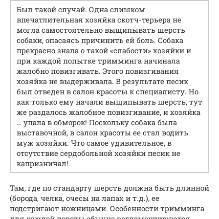
Был такой случай. Одна слишком
впечатлительная хозяйка скотч-терьера не
могла самостоятельно выщипывать шерсть
собаки, опасаясь причинить ей боль. Собака
прекрасно знала о такой «слабости» хозяйки и
при каждой попытке тримминга начинала
жалобно повизгивать. Этого повизгивания
хозяйка не выдерживала. В результате песик
был отведен в салон красоты к специалисту. Но
как только ему начали выщипывать шерсть, тут
же раздалось жалобное повизгивание, и хозяйка
… упала в обморок! Поскольку собака была
выставочной, в салон красоты ее стал водить
муж хозяйки. Что самое удивительное, в
отсутствие сердобольной хозяйки песик не
капризничал!
Там, где по стандарту шерсть должна быть длинной
(борода, челка, очесы на лапах и т.д.), ее
подстригают ножницами. Особенности тримминга
для каждой породы обычно регламентируются