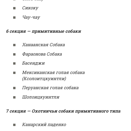
Сикоку
Чау-чау
6 секция — примитивные собаки
Ханаанская Собака
Фараонова Собака
Басенджи
Мексиканская голая собака
(Ксолоитцкуинтли)
Перуанская голая собака
Шолоицкуинтли
7 секция — Охотничьи собаки примитивного типа
Канарский паденко