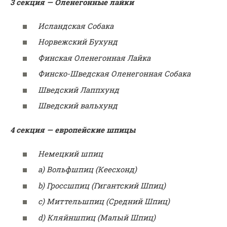
3 секция — Оленегонные лайки
Исландская Собака
Норвежский Бухунд
Финская Оленегонная Лайка
Финско-Шведская Оленегонная Собака
Шведский Лаппхунд
Шведский вальхунд
4 секция — европейские шпицы
Немецкий шпиц
a) Вольфшпиц (Кеесхонд)
b) Гроссшпиц (Гигантский Шпиц)
c) Миттельшпиц (Средний Шпиц)
d) Кляйншпиц (Малый Шпиц)