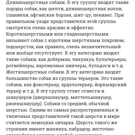
Длинношерстные собаки. В эту группу входят такие
породы собак, как шелти, длинношерстная колли,
спаниели, афганская борзая, шит-цу, пекинес. При
правильном уходе представители этой группы
смотрятся очень красиво и эффектно.
Короткошерстными или гладкошерстными
называют собак с коротким шерстяным покровом,
подшерсток, как правило, очень незначительный
или вообще отсутствует. В эту категорию входят
такие собаки, как доберман, чихуахуа, бультерьеры,
ротвейлеры, карликовые пинчеры, бульдоги и т.д.
Жесткошерстные собаки. В эту категорию входит
большинство собак из группы терьеров. Это такие
собаки, как фокстерьер, эрдельтерьер, йоркширский
терьер и т.д. В эту группу стоит отнести и
шнауцеров (цверкшнауцер, миттельшнауцер,
ризеншнауцер). Собаки со средней, обычной
шерстью. Одним из самых распространенных и
типичных представителей такой шерсти в мире
считается немецкая овчарка. Шерсть такого же
строения имеют малинуа, лабрадор, восточно-
европейская овчарка, алабай, московская