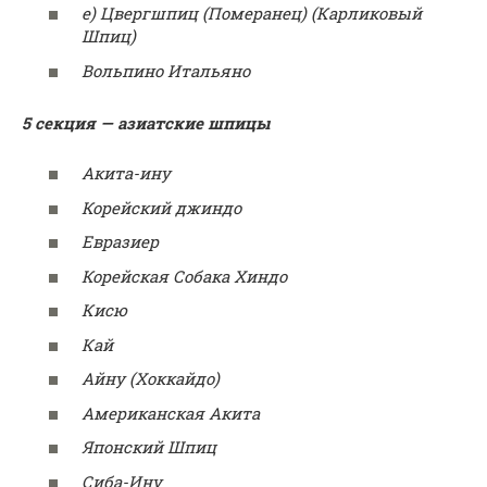
e) Цвергшпиц (Померанец) (Карликовый
Шпиц)
Вольпино Итальяно
5 секция — азиатские шпицы
Акита-ину
Корейский джиндо
Евразиер
Корейская Собака Хиндо
Кисю
Кай
Айну (Хоккайдо)
Американская Акита
Японский Шпиц
Сиба-Ину