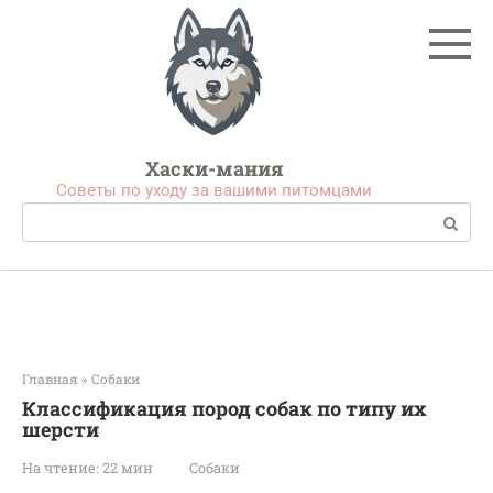
Перейти
к
контенту
Хаски-мания
Советы по уходу за вашими питомцами
Поиск:
Главная
»
Собаки
Классификация пород собак по типу их
шерсти
На чтение:
22 мин
Собаки