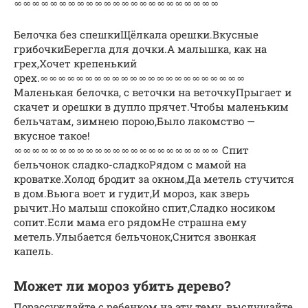
∞∞∞∞∞∞∞∞∞∞∞∞∞∞∞∞∞∞∞∞∞∞∞
Белочка без спешкиЩёлкала орешки.Вкусные
грибочкиБерегла для дочки.А малышка, как на
грех,Хочет крепенький
орех.∞∞∞∞∞∞∞∞∞∞∞∞∞∞∞∞∞∞∞∞∞∞∞
Маленькая белочка, с веточки на веточкуПрыгает и
скачет и орешки в дупло прячет.Чтобы маленьким
бельчатам, зимнею порою,Было лакомство —
вкусное такое!
∞∞∞∞∞∞∞∞∞∞∞∞∞∞∞∞∞∞∞∞∞∞∞ Спит
бельчонок сладко-сладкоРядом с мамой на
кроватке.Холод бродит за окном,Да метель стучится
в дом.Вьюга воет и гудит,И мороз, как зверь
рычит.Но малыш спокойно спит,Сладко носиком
сопит.Если мама его рядомНе страшна ему
метель.Улыбается бельчонок,Снится звонкая
капель.
Может ли мороз убить дерево?
Порассуждайте с ребенком на эту тему, выслушайте