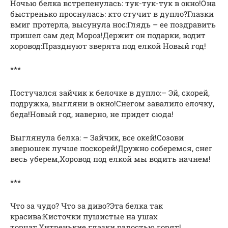
Ночью белка встрепенулась: тук-тук-тук в окно!Она
быстренько проснулась: кто стучит в дупло?Глазки
вмиг протерла, высунула нос:Глядь – ее поздравить
пришел сам дед Мороз!Держит он подарки, водит
хоровод:Празднуют зверята под елкой Новый год!
***
Постучался зайчик к белочке в дупло:– Эй, скорей,
подружка, выгляни в окно!Снегом завалило елочку,
беда!Новый год, наверно, не придет сюда!
Выглянула белка: – Зайчик, все окей!Созови
зверюшек лучше поскорей!Дружно соберемся, снег
весь уберем,Хоровод под елкой мы водить начнем!
***
Что за чудо? Что за диво?Эта белка так
красива:Кисточки пушистые на ушах
торчат,Хитренькие глазки радостью горят!