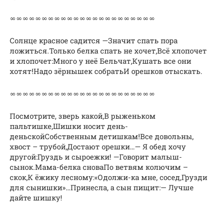
∞∞∞∞∞∞∞∞∞∞∞∞∞∞∞∞∞∞∞∞∞∞∞
Солнце красное садится —Значит спать пора
ложиться.Только белка спать не хочет,Всё хлопочет
и хлопочет:Много у неё Бельчат,Кушать все они
хотят!Надо зёрнышек собратьИ орешков отыскать.
∞∞∞∞∞∞∞∞∞∞∞∞∞∞∞∞∞∞∞∞∞∞∞
Посмотрите, зверь какой,В рыженьком
пальтишке,Шишки носит день-
деньскойСобственным детишкам!Все довольны,
хвост – трубой,Достают орешки…— Я обед хочу
другой:Груздь и сыроежки! —Говорит малыш-
сынок.Мама-белка сноваПо ветвям колючим –
скок,К ёжику лесному:«Одолжи-ка мне, сосед,Грузди
для сынишки»…Принесла, а сын пищит:— Лучше
дайте шишку!