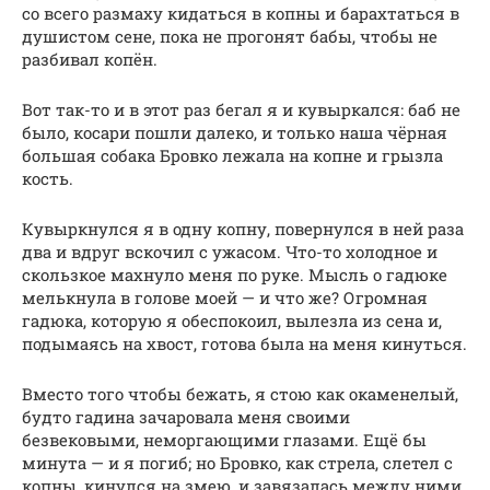
со всего размаху кидаться в копны и барахтаться в
душистом сене, пока не прогонят бабы, чтобы не
разбивал копён.
Вот так-то и в этот раз бегал я и кувыркался: баб не
было, косари пошли далеко, и только наша чёрная
большая собака Бровко лежала на копне и грызла
кость.
Кувыркнулся я в одну копну, повернулся в ней раза
два и вдруг вскочил с ужасом. Что-то холодное и
скользкое махнуло меня по руке. Мысль о гадюке
мелькнула в голове моей — и что же? Огромная
гадюка, которую я обеспокоил, вылезла из сена и,
подымаясь на хвост, готова была на меня кинуться.
Вместо того чтобы бежать, я стою как окаменелый,
будто гадина зачаровала меня своими
безвековыми, неморгающими глазами. Ещё бы
минута — и я погиб; но Бровко, как стрела, слетел с
копны, кинулся на змею, и завязалась между ними