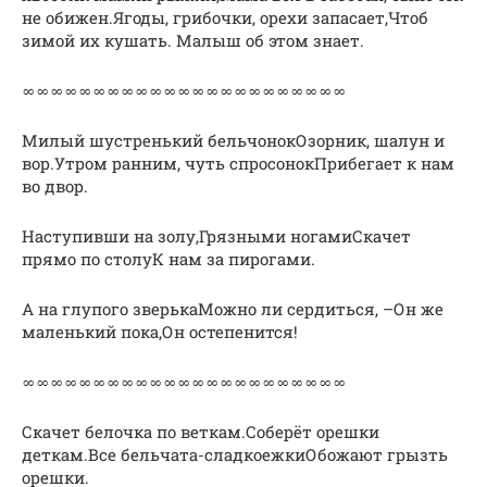
не обижен.Ягоды, грибочки, орехи запасает,Чтоб
зимой их кушать. Малыш об этом знает.
∞∞∞∞∞∞∞∞∞∞∞∞∞∞∞∞∞∞∞∞∞∞∞
Милый шустренький бельчонокОзорник, шалун и
вор.Утром ранним, чуть спросонокПрибегает к нам
во двор.
Наступивши на золу,Грязными ногамиСкачет
прямо по столуК нам за пирогами.
А на глупого зверькаМожно ли сердиться, –Он же
маленький пока,Он остепенится!
∞∞∞∞∞∞∞∞∞∞∞∞∞∞∞∞∞∞∞∞∞∞∞
Скачет белочка по веткам.Соберёт орешки
деткам.Все бельчата-сладкоежкиОбожают грызть
орешки.