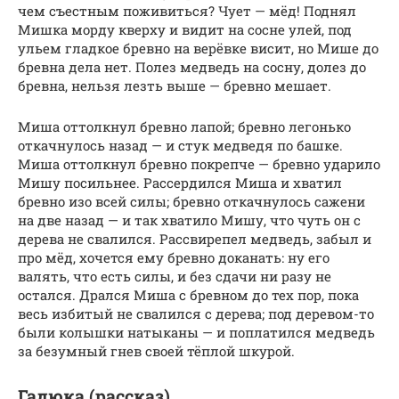
чем съестным поживиться? Чует — мёд! Поднял
Мишка морду кверху и видит на сосне улей, под
ульем гладкое бревно на верёвке висит, но Мише до
бревна дела нет. Полез медведь на сосну, долез до
бревна, нельзя лезть выше — бревно мешает.
Миша оттолкнул бревно лапой; бревно легонько
откачнулось назад — и стук медведя по башке.
Миша оттолкнул бревно покрепче — бревно ударило
Мишу посильнее. Рассердился Миша и хватил
бревно изо всей силы; бревно откачнулось сажени
на две назад — и так хватило Мишу, что чуть он с
дерева не свалился. Рассвирепел медведь, забыл и
про мёд, хочется ему бревно доканать: ну его
валять, что есть силы, и без сдачи ни разу не
остался. Дрался Миша с бревном до тех пор, пока
весь избитый не свалился с дерева; под деревом-то
были колышки натыканы — и поплатился медведь
за безумный гнев своей тёплой шкурой.
Гадюка (рассказ)