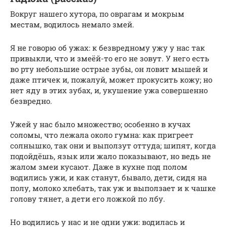
Вокруг нашего хутора, по оврагам и мокрым
местам, водилось немало змей.
Я не говорю об ужах: к безвредному ужу у нас так
привыкли, что и змеёй-то его не зовут. У него есть
во рту небольшие острые зубы, он ловит мышей и
даже птичек и, пожалуй, может прокусить кожу; но
нет яду в этих зубах, и, укушение ужа совершенно
безвредно.
Ужей у нас было множество; особенно в кучах
соломы, что лежала около гумна: как пригреет
солнышко, так они и выползут оттуда; шипят, когда
подойдёшь, язык или жало показывают, но ведь не
жалом змеи кусают. Даже в кухне под полом
водились ужи, и как станут, бывало, дети, сидя на
полу, молоко хлебать, так уж и выползает и к чашке
голову тянет, а дети его ложкой по лбу.
Но водились у нас и не одни ужи: водилась и