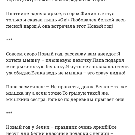
Платьице надела яркое, в горох.Филин глянул
только и сказал лишь «Ох!».Любовался белкой весь
лесной народ,А она встречала этот Новый год!
***
Совсем скоро Новый год, расскажу вам анекдот:Я
хотела мышку – плюшевую девочку,Папа подарил
мне рыженькую белочку.Я чуть не заплакала: очень
уж обидно,Белка ведь не мышка – это сразу видно!
Папа засмеялся: — Не права ты, дочка,Белка – та же
мышка, ну а если точно,То грызун такой же,
мышкина сестра.Только по деревьям прыгает она!
***
Новый год у белки – праздник очень яркий!Все
несут для белки классные подарки.Снегири –