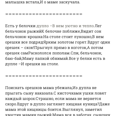
малышка встала,И о маме заскучала.
∞∞∞∞∞∞∞∞∞∞∞∞∞∞∞∞∞∞∞∞∞∞∞
Есть у белочки
дупло –В нем уютно и тепло
.Лег
бельчонок рыжийК белочке поближе,Видит сон
бельчонок-крошка:На столе стоит лукошко,В нем
орешки все подрядЯрким золотом горят.Вдруг один
орешек – скок!Прыгнул прямо в коготок,А потом
орешек самРаскололся пополам.Спи, бельчонок,
баю-бай,Маму лапкой обнимай.Все у белки есть в
дупле –И орешки на столе.
∞∞∞∞∞∞∞∞∞∞∞∞∞∞∞∞∞∞∞∞∞∞∞
Поискать орешков мама убежала,Из дупла не
прыгать сыну наказала.С кисточками ушки ловят
каждый шорох:Страшно, если мама не вернется
скоро.Вдруг в дупло заглянет хищная куница?Даже
мама этой хищницы боится.Выглянул, заметил
хвостик мамин рыжий,Мама вся в заботах, сыночек