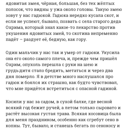
ядовитая змея, чёрная, большая, без тех жёлтых
полосок, что видны у ужа около головы. Такую змею
зовут у нас гадюкой. Гадюка нередко кусала скот, и
если не успеют, бывало, позвать с села старого деда
Охрима, который знал какое-то лекарство против
укушения ядовитых змей, то скотина непременно
падёт – раздует её, бедную, как гору.
Один мальчик у нас так и умер от гадюки. Укусила
она его около самого плеча, и, прежде чем пришёл
Охрим, опухоль перешла с руки на шею и
грудь:дитя стало бредить, метаться и через два
дня померло. Я в детстве много наслушался про
гадюк и боялся их страшно, как будто чувствовал,
что мне придётся встретиться с опасной гадиной.
Косили у нас за садом, в сухой балке, где весной
всякий год бежит ручей, а летом только сыровато и
растёт высокая густая трава. Всякая косовица была
для меня праздником, особенно как сгребут сено в
копны. Тут, бывало, и станешь бегать по сенокосу и