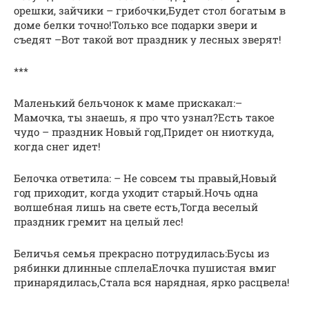
орешки, зайчики – грибочки,Будет стол богатым в
доме белки точно!Только все подарки звери и
съедят –Вот такой вот праздник у лесных зверят!
***
Маленький бельчонок к маме прискакал:–
Мамочка, ты знаешь, я про что узнал?Есть такое
чудо – праздник Новый год,Придет он ниоткуда,
когда снег идет!
Белочка ответила: – Не совсем ты правый,Новый
год приходит, когда уходит старый.Ночь одна
волшебная лишь на свете есть,Тогда веселый
праздник гремит на целый лес!
Беличья семья прекрасно потрудилась:Бусы из
рябинки длинные сплелаЕлочка пушистая вмиг
принарядилась,Стала вся нарядная, ярко расцвела!