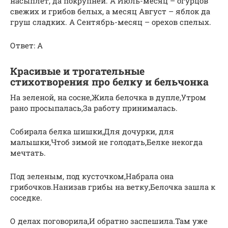
насыплет, да покрупней. А Июль-месяц – огурцов
свежих и грибов белых, а месяц Август – яблок да
груш сладких. А Сентябрь-месяц – орехов спелых.
Ответ: А
Красивые и трогательные
стихотворения про белку и бельчонка
На зеленой, на сосне,Жила белочка в дупле,Утром
рано просыпалась,За работу принималась.
Собирала белка шишки,Для дочурки, для
малышки,Чтоб зимой не голодать,Белке некогда
мечтать.
Под зеленым, под кусточком,Набрала она
грибочков.Нанизав грибы на ветку,Белочка зашла к
соседке.
О делах поговорила,И обратно заспешила.Там уже