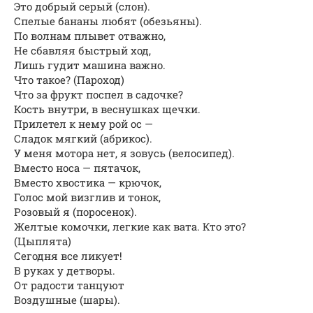
Это добрый серый (слон).
Спелые бананы любят (обезьяны).
По волнам плывет отважно,
Не сбавляя быстрый ход,
Лишь гудит машина важно.
Что такое? (Пароход)
Что за фрукт поспел в садочке?
Кость внутри, в веснушках щечки.
Прилетел к нему рой ос —
Сладок мягкий (абрикос).
У меня мотора нет, я зовусь (велосипед).
Вместо носа — пятачок,
Вместо хвостика — крючок,
Голос мой визглив и тонок,
Розовый я (поросенок).
Желтые комочки, легкие как вата. Кто это?
(Цыплята)
Сегодня все ликует!
В руках у детворы.
От радости танцуют
Воздушные (шары).