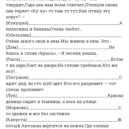
твердит,Года она нам всем считает,Птенцов своих
она теряет.«Ку-ку» то там то тут,Как птицу эту
зовут? —
(Кукушка)___________________________________А
пельсины и бананыОчень любят…
(Обезьяны)___________________________________
Очень много окон в нем.Мы живем в нем. Это…
(Дом)___________________________________Не
боюсь я слова «брысь», —Я лесная кошка…
(Рысь)___________________________________Встае
т на заре,Поет во дворе,На голове гребешок.Кто же
это?..
(Петушок)___________________________________С
идит дед, во сто шуб одет.Кто его раздевает — тот
слезы проливает.
(Лук)___________________________________Красна
девица сидит в темнице, а коса на улице.
(Морковь)___________________________________С
то одежек и все без застежек.
(Капуста)___________________________________Ж
елтый Антошка вертится на ножке.Где солнце