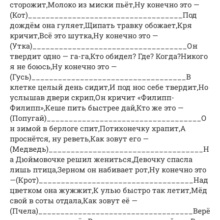
сторожит,Молоко из миски пьёт,Ну конечно это —
(Кот)___________________________________Под
дождём она гуляет,Щипать травку обожает,Кря
кричит,Всё это шутка,Ну конечно это —
(Утка)___________________________________Он
твердит одно — га-га,Кто обидел? Где? Когда?Никого
я не боюсь,Ну конечно это —
(Гусь)___________________________________В
клетке целый день сидит,И под нос себе твердит,Но
услышав двери скрип,Он кричит «Филипп-
Филипп»,Кеше пить быстрее дай,Кто же это —
(Попугай)___________________________________О
н зимой в берлоге спит,Потихонечку храпит,А
проснётся, ну реветь,Как зовут его —
(Медведь)___________________________________Н
а Дюймовочке решил жениться,Девочку спасла
лишь птица,Зерном он набивает рот,Ну конечно это
—(Крот)___________________________________Над
цветком она жужжит,К улью быстро так летит,Мёд
свой в соты отдала,Как зовут её —
(Пчела)___________________________________Верё