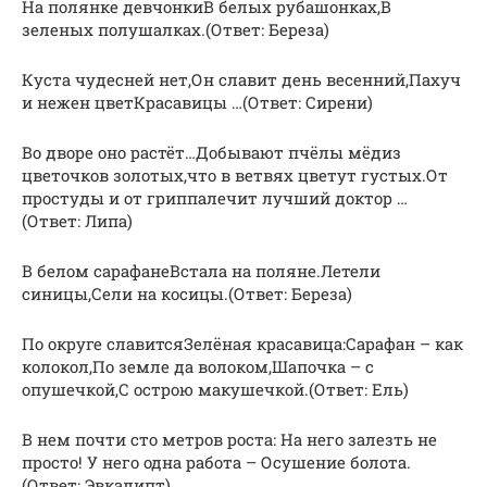
На полянке девчонкиВ белых рубашонках,В
зеленых полушалках.(Ответ: Береза)
Куста чудесней нет,Он славит день весенний,Пахуч
и нежен цветКрасавицы …(Ответ: Сирени)
Во дворе оно растёт…Добывают пчёлы мёдиз
цветочков золотых,что в ветвях цветут густых.От
простуды и от гриппалечит лучший доктор …
(Ответ: Липа)
В белом сарафанеВстала на поляне.Летели
синицы,Сели на косицы.(Ответ: Береза)
По округе славитсяЗелёная красавица:Сарафан – как
колокол,По земле да волоком,Шапочка – с
опушечкой,С острою макушечкой.(Ответ: Ель)
В нем почти сто метров роста: На него залезть не
просто! У него одна работа – Осушение болота.
(Ответ: Эвкалипт)