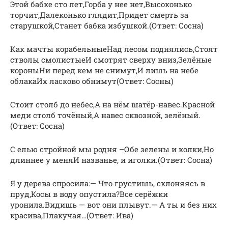
Этой бабке сто лет,Горба у нее нет,Высоконько
торчит,Далеконько глядит,Придет смерть за
старушкой,Станет бабка избушкой.(Ответ: Сосна)
Как мачты корабельныеНад лесом поднялись,Стоят
стволы смолистыеИ смотрят сверху вниз,Зелёные
короныНи перед кем не снимут,И лишь на небе
облакаИх ласково обнимут(Ответ: Сосны)
Стоит столб до небес,А на нём шатёр-навес.Красной
меди столб точёный,А навес сквозной, зелёный.
(Ответ: Сосна)
С елью стройной мы родня –Обе зелены и колки,Но
длиннее у меняИ названье, и иголки.(Ответ: Сосна)
Я у дерева спросила:— Что грустишь, склоняясь в
пруд,Косы в воду опустила?Все серёжки
уронила.Видишь — вот они плывут.— А ты и без них
красива,Плакучая…(Ответ: Ива)