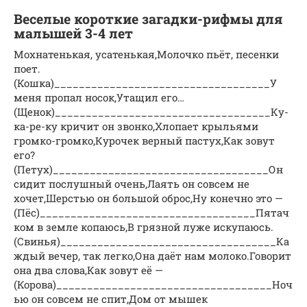
Веселые короткие загадки-рифмы для
малышей 3-4 лет
Мохнатенькая, усатенькая,Молочко пьёт, песенки
поет.
(Кошка)___________________________________У
меня пропал носок,Утащил его…
(Щенок)___________________________________Ку-
ка-ре-ку кричит он звонко,Хлопает крыльями
громко-громко,Курочек верный пастух,Как зовут
его?
(Петух)___________________________________Он
сидит послушный очень,Лаять он совсем не
хочет,Шерстью он большой оброс,Ну конечно это —
(Пёс)___________________________________Пятач
ком в земле копаюсь,В грязной луже искупаюсь.
(Свинья)___________________________________Ка
ждый вечер, так легко,Она даёт нам молоко.Говорит
она два слова,Как зовут её —
(Корова)___________________________________Ноч
ью он совсем не спит,Дом от мышек