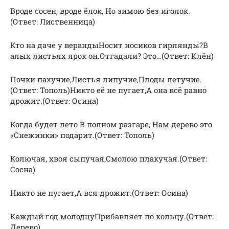
Вроде сосен, вроде ёлок, Но зимою без иголок.
(Ответ: Лиственница)
Кто на даче у верандыНосит носиков гирлянды?В
алых листьях ярок он.Отгадали? Это…(Ответ: Клён)
Почки пахучие,Листья липучие,Плоды летучие.
(Ответ: Тополь)Никто её не пугает,А она всё равно
дрожит.(Ответ: Осина)
Когда будет лето В полном разгаре, Нам дерево это
«Снежинки» подарит.(Ответ: Тополь)
Колючая, хвоя сыпучая,Смолою плакучая.(Ответ:
Сосна)
Никто не пугает,А вся дрожит.(Ответ: Осина)
Каждый год молодцуПрибавляет по кольцу.(Ответ:
Дерево)