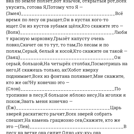
вка по земле ползёт,Вот язычок, открытый рот,Всех
укусить, готова Я,Потому что Я —
(Змея)___________________________________Всё
время по лесу он рыщет,Он в кустах кого-то
ищет.Он из кустов зубами щёлк,Кто скажите это —
(Волк)___________________________________Люби
т красную морковку,Грызёт капусту очень
ловко,Скачет он то тут, то там,По лесам и по
полям,Серый, белый и косой,Кто скажите он такой —
(Заяц)___________________________________Он
серый, большой,На четырёх столбах,Пocмотришь на
него,И скажешь только, ах!Хобот кверху
поднимает,Всех из фонтана поливает,Мне скажите,
кто же он?Ну конечно это —
(Слон)___________________________________По
тропинке в лесу,Я большое яблоко несу,На иголки я
похож,Звать меня конечно —
(Ёж)___________________________________Царь
зверей раскатисто рычит,Всех зверей собрать
спешит,На камень грациозно сев,Скажите, кто же
это —(Лев)___________________________________В
лесу на ветке она сидит,Одно «ку-ку» она