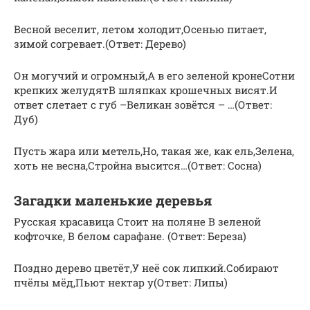
Весной веселит, летом холодит,Осенью питает,
зимой согревает.(Ответ: Дерево)
Он могучий и огромный,А в его зеленой кронеСотни
крепких желудятВ шляпках крошечных висят.И
ответ слетает с губ –Великан зовётся – …(Ответ:
Дуб)
Пусть жара или метель,Но, такая же, как ель,Зелена,
хоть не весна,Стройна высится…(Ответ: Сосна)
Загадки маленькие деревья
Русская красавица Стоит на поляне В зеленой
кофточке, В белом сарафане. (Ответ: Береза)
Поздно дерево цветёт,У неё сок липкий.Собирают
пчёлы мёд,Пьют нектар у(Ответ: Липы)