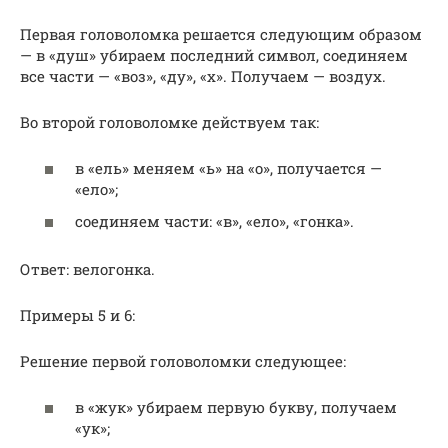
Первая головоломка решается следующим образом
— в «душ» убираем последний символ, соединяем
все части — «воз», «ду», «х». Получаем — воздух.
Во второй головоломке действуем так:
в «ель» меняем «ь» на «о», получается —
«ело»;
соединяем части: «в», «ело», «гонка».
Ответ: велогонка.
Примеры 5 и 6:
Решение первой головоломки следующее:
в «жук» убираем первую букву, получаем
«ук»;