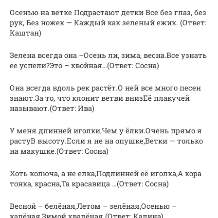
Осенью на ветке Подрастают детки Все без глаз, без
рук, Без ножек — Каждый как зеленый ежик. (Ответ:
Каштан)
Зелена всегда она –Осень ли, зима, весна.Все узнать
ее успели?Это – хвойная…(Ответ: Сосна)
Она всегда вдоль рек растёт.О ней все много песен
знают.За то, что клонит ветви внизЕё плакучей
называют.(Ответ: Ива)
У меня длинней иголки,Чем у ёлки.Очень прямо я
растуВ высоту.Если я не на опушке,Ветки — только
на макушке.(Ответ: Сосна)
Хоть колюча, а не елка,Подлинней её иголка,А кора
тонка, красна,Та красавица …(Ответ: Сосна)
Весной – белёная,Летом – зелёная,Осенью –
калёная,Зимой хвалёная.(Ответ: Калина)