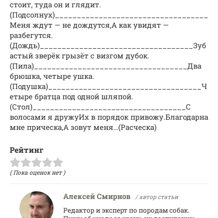
стоит, туда он и глядит.
(Подсолнух)___________________________________
Меня ждут — не дождутся,А как увидят —
разбегутся.
(Дождь)___________________________________Зуб
астый зверёк грызёт с визгом дубок.
(Пила)___________________________________Два
брюшка, четыре ушка.
(Подушка)___________________________________Ч
етыре братца под одной шляпой.
(Стол)___________________________________С
волосами я дружуИх в порядок привожу.Благодарна
мне прическа,А зовут меня…(Расческа)
Рейтинг
( Пока оценок нет )
Алексей Смирнов
/ автор статьи
Редактор и эксперт по породам собак.