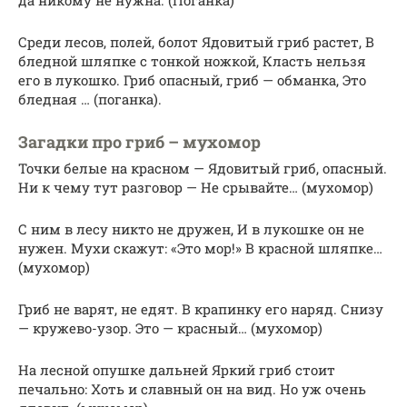
Среди лесов, полей, болот Ядовитый гриб растет, В
бледной шляпке с тонкой ножкой, Класть нельзя
его в лукошко. Гриб опасный, гриб — обманка, Это
бледная … (поганка).
Загадки про гриб – мухомор
Точки белые на красном — Ядовитый гриб, опасный.
Ни к чему тут разговор — Не срывайте… (мухомор)
С ним в лесу никто не дружен, И в лукошке он не
нужен. Мухи скажут: «Это мор!» В красной шляпке…
(мухомор)
Гриб не варят, не едят. В крапинку его наряд. Снизу
— кружево-узор. Это — красный… (мухомор)
На лесной опушке дальней Яркий гриб стоит
печально: Хоть и славный он на вид. Но уж очень