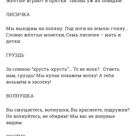
Жёлтые играют в прятки. Таковы уж их повадки!
ЛИСИЧКА
Мы выходим на поляну. Под ноги на землю гляну…
Словно жёлтые монетки, Семь лисичек – мать и
детки.
ГРУЗДЬ
За спиною “хрусть-хрусть”… То не волк?.. Ответь
нам, груздь! Мы кулак покажем волку! А тебя
возьмём в засолку!
ВОЛНУШКА
Вы смущаетесь, волнушки, Вы краснеете, подружки?
Не волнуйтесь, не обидим! Мы вас не впервые
видим.