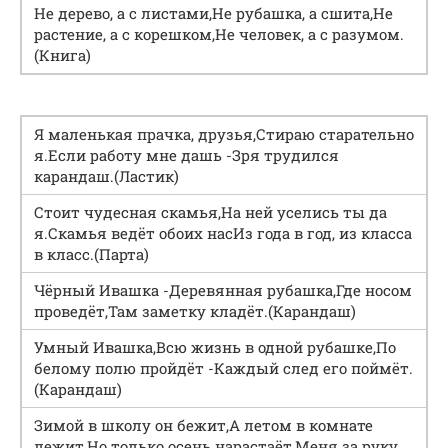
Не дерево, а с листами,Не рубашка, а сшита,Не
растение, а с корешком,Не человек, а с разумом.
(Книга)
Я маленькая прачка, друзья,Стираю старательно
я.Если работу мне дашь -Зря трудился
карандаш.(Ластик)
Стоит чудесная скамья,На ней уселись ты да
я.Скамья ведёт обоих насИз года в год, из класса
в класс.(Парта)
Чёрный Ивашка -Деревянная рубашка,Где носом
проведёт,Там заметку кладёт.(Карандаш)
Умный Ивашка,Всю жизнь в одной рубашке,По
белому полю пройдёт -Каждый след его поймёт.
(Карандаш)
Зимой в школу он бежит,А летом в комнате
лежит,Но только осень нарастаёт,Меня за руку