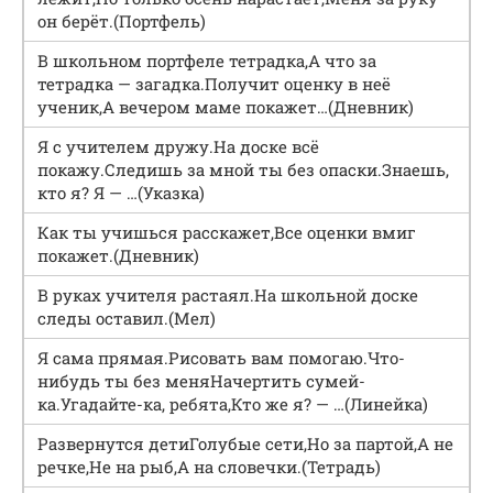
он берёт.(Портфель)
В школьном портфеле тетрадка,А что за
тетрадка — загадка.Получит оценку в неё
ученик,А вечером маме покажет…(Дневник)
Я с учителем дружу.На доске всё
покажу.Следишь за мной ты без опаски.Знаешь,
кто я? Я — …(Указка)
Как ты учишься расскажет,Все оценки вмиг
покажет.(Дневник)
В руках учителя растаял.На школьной доске
следы оставил.(Мел)
Я сама прямая.Рисовать вам помогаю.Что-
нибудь ты без меняНачертить сумей-
ка.Угадайте-ка, ребята,Кто же я? — …(Линейка)
Развернутся детиГолубые сети,Но за партой,А не
речке,Не на рыб,А на словечки.(Тетрадь)