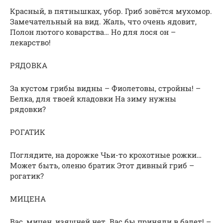
Красный, в пятнышках, убор. Гриб зовётся мухомор.
Замечательный на вид. Жаль, что очень ядовит,
Полон лютого коварства… Но для лося он –
лекарство!
РЯДОВКА
За кустом грибы видны – Фиолетовы, стройны! –
Белка, для твоей кладовки На зиму нужны
рядовки?
РОГАТИК
Поглядите, на дорожке Чьи-то крохотные рожки…
Может быть, оленю братик Этот дивный гриб –
рогатик?
МИЦЕНА
Вас, мицен, изящней нет. Вас бы приняли в балет! –