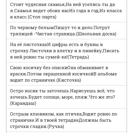
Стоит чудесная скамья,На ней уселись ты да
я.Скамья ведет обоих насИз года в год,Из класса
в класс.(Стол-парта)
По черному белымПишут то и дело.Потрут
тряпицей -Чистая страница.(Школьная доска)
На её листочкахИ цифры есть и буквы в
строчку.Листочки в клетку и в линейку,Писать
в ней ровно ты сумей-ка!(Тетрадь)
Свою косичку без опаскиОна обмакивает в
краски.Потом окрашенной косичкойВ альбоме
водит по страничке.(Кисточка)
Остро носик ты заточешь.Нарисуешь всё, что
хочешь.Будет солнце, море, пляж.Что же это?
(Карандаш)
Острым клювиком, как птичка,Водит ровно по
страничке.И в твоей тетрадкеДолжны быть
строчки гладки.(Ручка)