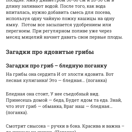
длину заливают водой. После того, как вода
впиталась, нужно добавить смесь для посева,
используя одну чайную ложку кашицы на одну
ямку. Потом все засыпается удобрением или
перегноем. При регулярном поливе уже через
месяц мицелий начнет давать свои первые плоды.
Загадки про ядовитые грибы
Загадки про гриб – бледную поганку
На грибы она сердита И от злости ядовита. Вот
лесная хулиганка! Это — бледная… (поганка)
Бледная она стоит, У нее съедобный вид.
Принесешь домой — беда, Будет ядом та еда. Знай,
что этот гриб — обманка, Враг наш — бледная…
(поганка).
Смотрит свысока – ручки в бока. Красива и важна –
да никому не нужна. (Поганка)