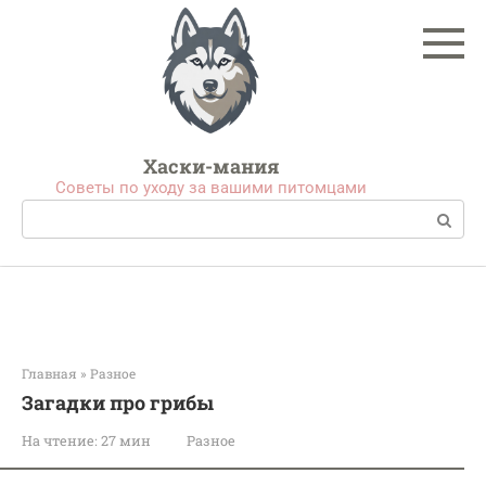
Перейти
к
контенту
Хаски-мания
Советы по уходу за вашими питомцами
Поиск:
Главная
»
Разное
Загадки про грибы
На чтение:
27 мин
Разное