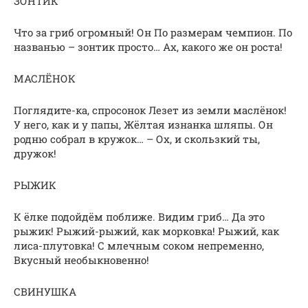
ЗОНТИК
Что за гриб огромный! Он По размерам чемпион. По
названью – зонтик просто… Ах, какого же он роста!
МАСЛЁНОК
Поглядите-ка, спросонок Лезет из земли маслёнок!
У него, как и у папы, Жёлтая изнанка шляпы. Он
родню собрал в кружок… – Ох, и скользкий ты,
дружок!
РЫЖИК
К ёлке подойдём поближе. Видим гриб… Да это
рыжик! Рыжий-рыжий, как морковка! Рыжий, как
лиса-плутовка! С млечным соком непременно,
Вкусный необыкновенно!
СВИНУШКА