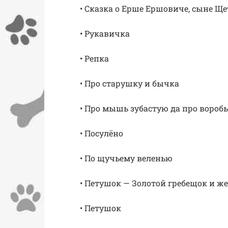
• Сказка о Ерше Ершовиче, сыне Щ
• Рукавичка
• Репка
• Про старушку и бычка
• Про мышь зубастую да про воробь
• Посулёно
• По щучьему веленью
• Петушок — Золотой гребещок и 
• Петушок