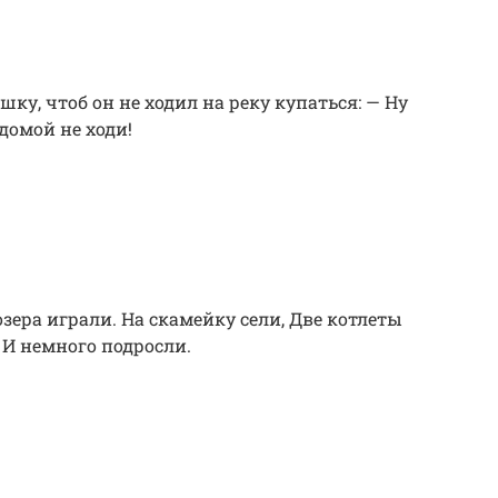
ку, чтоб он не ходил на реку купаться: — Ну
 домой не ходи!
озера играли. На скамейку сели, Две котлеты
 И немного подросли.