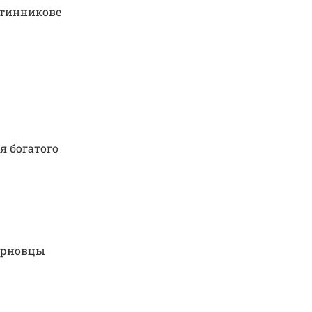
етинникове
я богатого
жерновцы