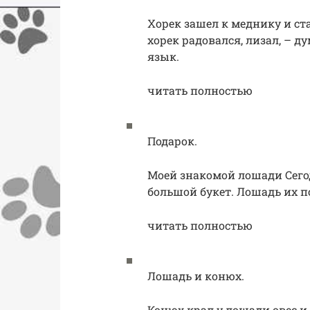
Хорек зашел к меднику и ст
хорек радовался, лизал, – ду
язык.
читать полностью
Подарок.
Моей знакомой лошади Сего
большой букет. Лошадь их по
читать полностью
Лошадь и конюх.
Конюх крал у лошади овес и