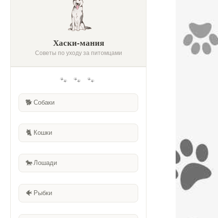
Хаски-мания
Советы по уходу за питомцами
🐾 🐾 🐾
🐕
Собаки
🐈
Кошки
🐎
Лошади
🐠
Рыбки